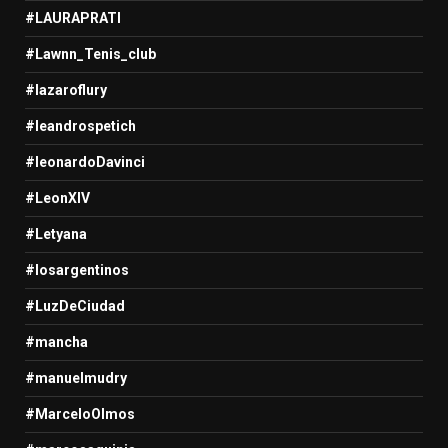
#LAURAPRATI
#Lawnn_Tenis_club
#lazaroflury
#leandrospetich
#leonardoDavinci
#LeonXIV
#Letyana
#losargentinos
#LuzDeCiudad
#mancha
#manuelmudry
#MarceloOlmos