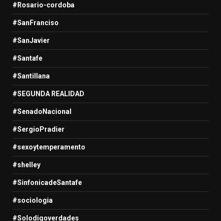
#Rosario-cordoba
#SanFranciso
#SanJavier
#Santafe
#Santillana
#SEGUNDA REALIDAD
#SenadoNacional
#SergioPradier
#sexoytemperamento
#shelley
#SinfonicadeSantafe
#sociologia
#Solodigoverdades