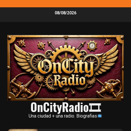
Skip
08/08/2026
to
content
OnCityRadio🎞
Una ciudad + una radio. Biografias