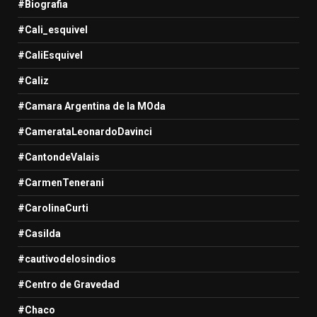
#Biografia
#Cali_esquivel
#CaliEsquivel
#Caliz
#Camara Argentina de la MOda
#CamerataLeonardoDavinci
#CantondeValais
#CarmenTenerani
#CarolinaCurti
#Casilda
#cautivodelosindios
#Centro de Gravedad
#Chaco