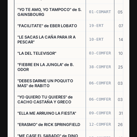
"YO TE AMO, YO TAMPOCO" de S.
01-COMART
05.02.70
GAINSBOURG
"FACILITATE" de EBER LOBATO
19-ERT
07.10.70
"LE SACAS LA CAÑA PARA IR A
10-ERT
14.07.71
PESCAR"
"LA DEL TELEVISOR"
03-COMFER
10.01.73
"FIEBRE EN LA JUNGLA" de B.
38-COMFER
25.10.73
ODOR
"DEBES DARME UN POQUITO
06-COMFER
03.05.74
MAS" de RABITO
"YO QUIERO TU QUIERES" de
06-COMFER
03.05.74
CACHO CASTAÑA Y GRECO
"ELLA ME ARRUINO LA FIESTA"
09-COMFER
31.07.74
"ERASMO" de RICK SPRINGFIELD
12-COMFER
26.09.74
"ME CASE EL SABADO" de DINO