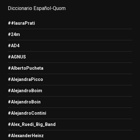
Diccionario Español-Quom
##lauraPrati
#24m
#AD4
#AGNUS
#AlbertoPucheta
#AlejandraPicco
#AlejandroBoim
#AlejandroBoin
#AlejandroContini
#Alex_Ruedi_Big_Band
#AlexanderHeinz