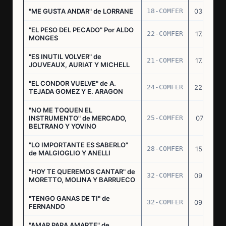
"ME GUSTA ANDAR" de LORRANE
18-COMFER
03.06.76
"EL PESO DEL PECADO" Por ALDO
22-COMFER
17.06.76
MONGES
"ES INUTIL VOLVER" de
21-COMFER
17.06.76
JOUVEAUX, AURIAT Y MICHELL
"EL CONDOR VUELVE" de A.
24-COMFER
22.06.76
TEJADA GOMEZ Y E. ARAGON
"NO ME TOQUEN EL
INSTRUMENTO" de MERCADO,
25-COMFER
07.07.76
BELTRANO Y YOVINO
"LO IMPORTANTE ES SABERLO"
28-COMFER
15.07.76
de MALGIOGLIO Y ANELLI
"HOY TE QUEREMOS CANTAR" de
32-COMFER
09.09.76
MORETTO, MOLINA Y BARRUECO
"TENGO GANAS DE TI" de
32-COMFER
09.09.76
FERNANDO
"AMAR PARA AMARTE" de