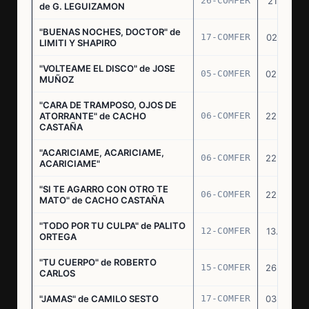
26-COMFER
21.10.75
de G. LEGUIZAMON
"BUENAS NOCHES, DOCTOR" de
17-COMFER
02.01.76
LIMITI Y SHAPIRO
"VOLTEAME EL DISCO" de JOSE
05-COMFER
02.02.76
MUÑOZ
"CARA DE TRAMPOSO, OJOS DE
ATORRANTE" de CACHO
06-COMFER
22.04.76
CASTAÑA
"ACARICIAME, ACARICIAME,
06-COMFER
22.04.76
ACARICIAME"
"SI TE AGARRO CON OTRO TE
06-COMFER
22.04.76
MATO" de CACHO CASTAÑA
"TODO POR TU CULPA" de PALITO
12-COMFER
13.05.76
ORTEGA
"TU CUERPO" de ROBERTO
15-COMFER
26.05.76
CARLOS
"JAMAS" de CAMILO SESTO
17-COMFER
03.06.76