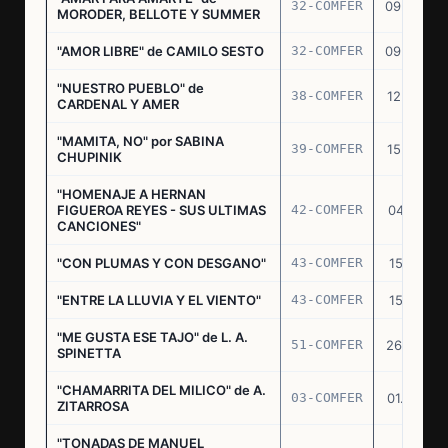
32-COMFER
09.09.76
MORODER, BELLOTE Y SUMMER
"AMOR LIBRE" de CAMILO SESTO
32-COMFER
09.09.76
"NUESTRO PUEBLO" de
38-COMFER
12.10.76
CARDENAL Y AMER
"MAMITA, NO" por SABINA
39-COMFER
15.10.76
CHUPINIK
"HOMENAJE A HERNAN
FIGUEROA REYES - SUS ULTIMAS
42-COMFER
04.11.76
CANCIONES"
"CON PLUMAS Y CON DESGANO"
43-COMFER
15.11.76
"ENTRE LA LLUVIA Y EL VIENTO"
43-COMFER
15.11.76
"ME GUSTA ESE TAJO" de L. A.
51-COMFER
26.12.76
SPINETTA
"CHAMARRITA DEL MILICO" de A.
03-COMFER
01.02.77
ZITARROSA
"TONADAS DE MANUEL