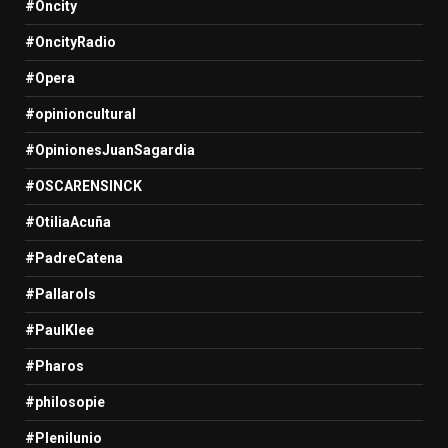
#Oncity
#OncityRadio
#Opera
#opinioncultural
#OpinionesJuanSagardia
#OSCARENSINCK
#OtiliaAcuña
#PadreCatena
#Pallarols
#PaulKlee
#Pharos
#philosopie
#Plenilunio