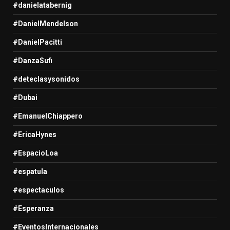
#danielatabernig
#DanielMendelson
#DanielPacitti
#DanzaSufi
#deteclasysonidos
#Dubai
#EmanuelChiappero
#EricaHynes
#EspacioLoa
#espatula
#espectaculos
#Esperanza
#EventosInternacionales