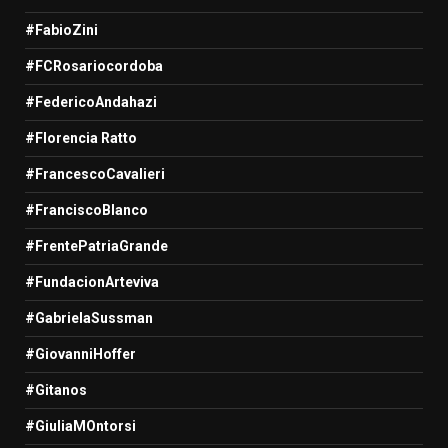
#FabioZini
#FCRosariocordoba
#FedericoAndahazi
#Florencia Ratto
#FrancescoCavalieri
#FranciscoBlanco
#FrentePatriaGrande
#FundacionArteviva
#GabrielaSussman
#GiovanniHoffer
#Gitanos
#GiuliaMOntorsi