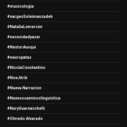
#musicologia
#nargesSoleimanzadeh
#NataliaLemercier
#necesidadyazar
#NestorAusqui
#neuropatas
#NicolaConstantino
#NoeJitrik
#Nueva Narracion
#Nuevoscaminoslinguística
#NuryGuarnaschelli
#Olmedo Alvarado