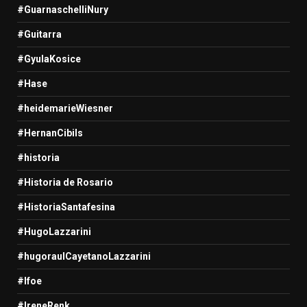
#GuarnaschelliNury
#Guitarra
#GyulaKosice
#Hase
#heidemarieWiesner
#HernanCibils
#historia
#Historia de Rosario
#HistoriaSantafesina
#HugoLazzarini
#hugoraulCayetanoLazzarini
#Ifoe
#IreneRenk