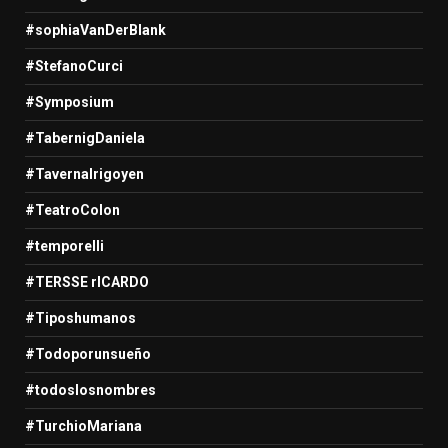
#sophiaVanDerBlank
#StefanoCurci
#Symposium
#TabernigDaniela
#TavernaIrigoyen
#TeatroColon
#temporelli
#TERSSE rICARDO
#Tiposhumanos
#Todoporunsueño
#todoslosnombres
#TurchioMariana