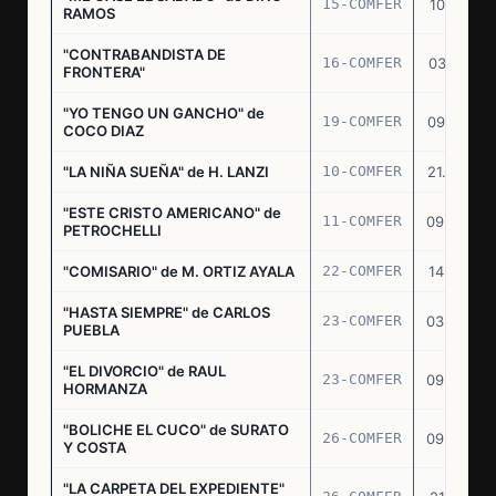
15-COMFER
10.10.74
RAMOS
"CONTRABANDISTA DE
16-COMFER
03.12.74
FRONTERA"
"YO TENGO UN GANCHO" de
19-COMFER
09.01.75
COCO DIAZ
"LA NIÑA SUEÑA" de H. LANZI
10-COMFER
21.03.75
"ESTE CRISTO AMERICANO" de
11-COMFER
09.04.75
PETROCHELLI
"COMISARIO" de M. ORTIZ AYALA
22-COMFER
14.07.75
"HASTA SIEMPRE" de CARLOS
23-COMFER
03.09.75
PUEBLA
"EL DIVORCIO" de RAUL
23-COMFER
09.09.75
HORMANZA
"BOLICHE EL CUCO" de SURATO
26-COMFER
09.09.75
Y COSTA
"LA CARPETA DEL EXPEDIENTE"