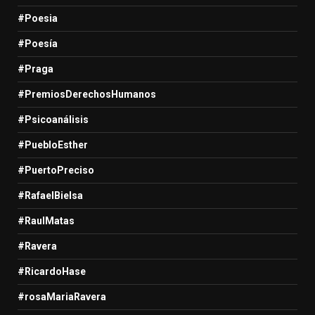
#Poesia
#Poesía
#Praga
#PremiosDerechosHumanos
#Psicoanálisis
#PuebloEsther
#PuertoPreciso
#RafaelBielsa
#RaulMatas
#Ravera
#RicardoHase
#rosaMariaRavera