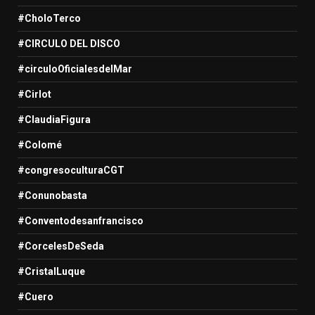
#CholoTerco
#CIRCULO DEL DISCO
#circuloOficialesdelMar
#Cirlot
#ClaudiaFigura
#Colomé
#congresoculturaCGT
#Conunobasta
#Conventodesanfrancisco
#CorcelesDeSeda
#CristalLuque
#Cuero