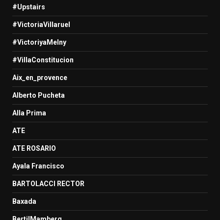
#Upstairs
#VictoriaVillaruel
#VictoriyaMelny
#VillaConstitucion
Aix_en_provence
Alberto Pucheta
Alla Prima
ATE
ATE ROSARIO
Ayala Francisco
BARTOLACCI RECTOR
Baxada
BertilMamberg