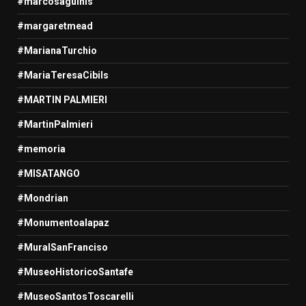
#marcosaguinis
#margaretmead
#MarianaTurchio
#MariaTeresaCibils
#MARTIN PALMIERI
#MartinPalmieri
#memoria
#MISATANGO
#Mondrian
#Monumentoalapaz
#MuralSanFranciso
#MuseoHistoricoSantafe
#MuseoSantosToscarelli