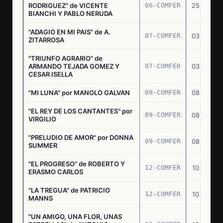
RODRIGUEZ" de VICENTE
06-COMFER
25.02.77
BIANCHI Y PABLO NERUDA
"ADAGIO EN MI PAIS" de A.
07-COMFER
03.03.77
ZITARROSA
"TRIUNFO AGRARIO" de
ARMANDO TEJADA GOMEZ Y
07-COMFER
03.03.77
CESAR ISELLA
"MI LUNA" por MANOLO GALVAN
09-COMFER
08.03.77
"EL REY DE LOS CANTANTES" por
09-COMFER
08.03.77
VIRGILIO
"PRELUDIO DE AMOR" por DONNA
09-COMFER
08.03.77
SUMMER
"EL PROGRESO" de ROBERTO Y
12-COMFER
10.03.77
ERASMO CARLOS
"LA TREGUA" de PATRICIO
12-COMFER
10.03.77
MANNS
"UN AMIGO, UNA FLOR, UNAS