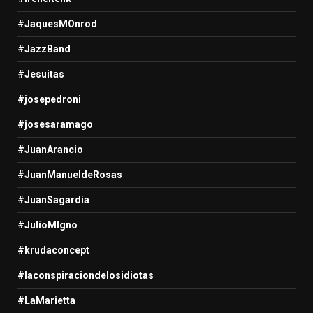
#JaquesMOnrod
#JazzBand
#Jesuitas
#josepedroni
#josesaramago
#JuanArancio
#JuanManueldeRosas
#JuanSagardia
#JulioMIgno
#krudaconcept
#laconspiraciondelosidiotas
#LaMarietta