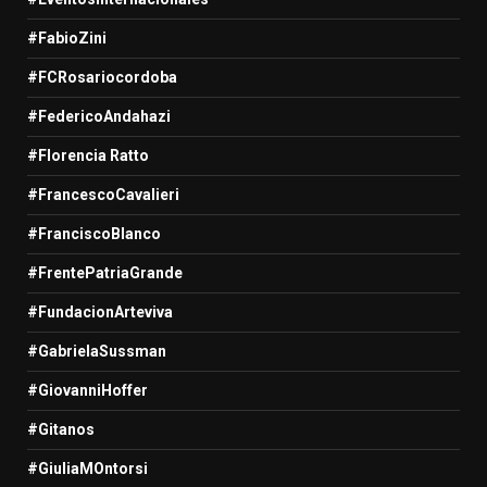
#FabioZini
#FCRosariocordoba
#FedericoAndahazi
#Florencia Ratto
#FrancescoCavalieri
#FranciscoBlanco
#FrentePatriaGrande
#FundacionArteviva
#GabrielaSussman
#GiovanniHoffer
#Gitanos
#GiuliaMOntorsi