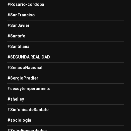
#Rosario-cordoba
#SanFranciso
#SanJavier
#Santafe
#Santillana
#SEGUNDA REALIDAD
#SenadoNacional
#SergioPradier
#sexoytemperamento
#shelley
#SinfonicadeSantafe
#sociologia
#Solodigoverdades