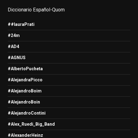
Diccionario Español-Quom
##lauraPrati
#24m
#AD4
#AGNUS
#AlbertoPucheta
#AlejandraPicco
#AlejandroBoim
#AlejandroBoin
#AlejandroContini
#Alex_Ruedi_Big_Band
#AlexanderHeinz