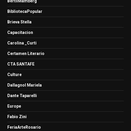
BertilMamberg
BibliotecaPopular
Brieva Stella
Capacitacion
Carolina _Curti
Certamen Literario
CTA SANTAFE
Culture
Dallagnol Mariela
Dante Taparelli
Europe
Fabio Zini
FeriaArteRosario