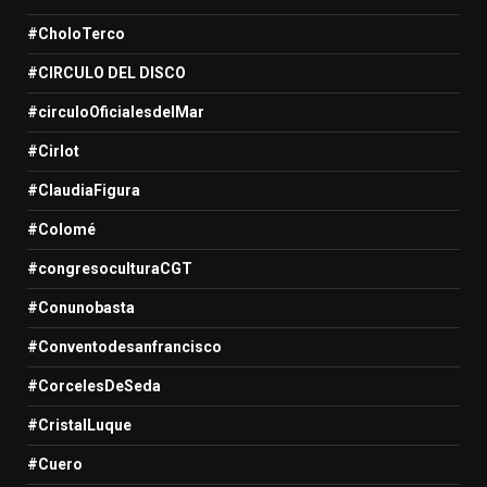
#CholoTerco
#CIRCULO DEL DISCO
#circuloOficialesdelMar
#Cirlot
#ClaudiaFigura
#Colomé
#congresoculturaCGT
#Conunobasta
#Conventodesanfrancisco
#CorcelesDeSeda
#CristalLuque
#Cuero