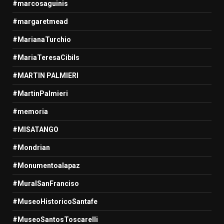
#marcosaguinis
#margaretmead
#MarianaTurchio
#MariaTeresaCibils
#MARTIN PALMIERI
#MartinPalmieri
#memoria
#MISATANGO
#Mondrian
#Monumentoalapaz
#MuralSanFranciso
#MuseoHistoricoSantafe
#MuseoSantosToscarelli