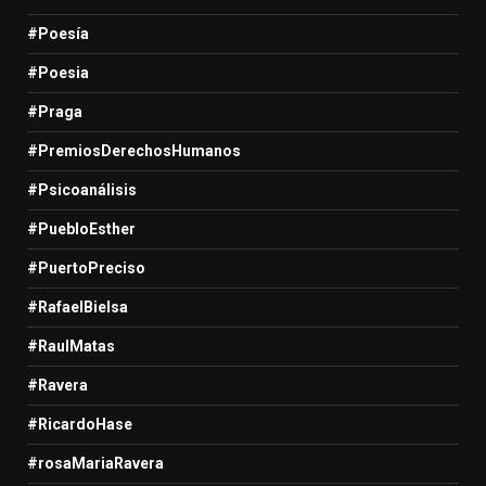
#Poesía
#Poesia
#Praga
#PremiosDerechosHumanos
#Psicoanálisis
#PuebloEsther
#PuertoPreciso
#RafaelBielsa
#RaulMatas
#Ravera
#RicardoHase
#rosaMariaRavera