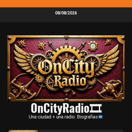
Skip
08/08/2026
to
content
OnCityRadio🎞
Una ciudad + una radio. Biografias