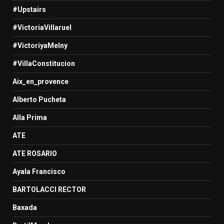
#Upstairs
#VictoriaVillaruel
#VictoriyaMelny
#VillaConstitucion
Aix_en_provence
Alberto Pucheta
Alla Prima
ATE
ATE ROSARIO
Ayala Francisco
BARTOLACCI RECTOR
Baxada