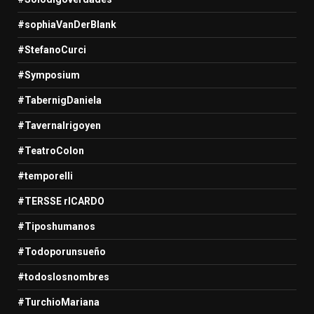
#sophiaVanDerBlank
#StefanoCurci
#Symposium
#TabernigDaniela
#TavernaIrigoyen
#TeatroColon
#temporelli
#TERSSE rICARDO
#Tiposhumanos
#Todoporunsueño
#todoslosnombres
#TurchioMariana