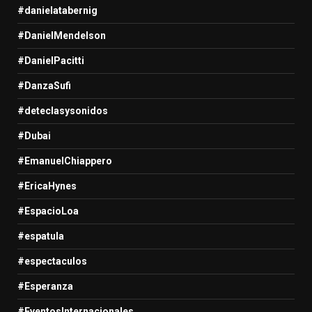
#danielatabernig
#DanielMendelson
#DanielPacitti
#DanzaSufi
#deteclasysonidos
#Dubai
#EmanuelChiappero
#EricaHynes
#EspacioLoa
#espatula
#espectaculos
#Esperanza
#EventosInternacionales