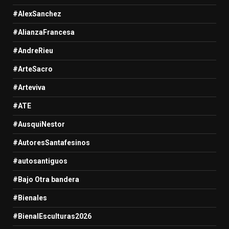
#AlexSanchez
#AlianzaFrancesa
#AndreRieu
#ArteSacro
#Arteviva
#ATE
#AusquiNestor
#AutoresSantafesinos
#autosantiguos
#Bajo Otra bandera
#Bienales
#BienalEsculturas2026