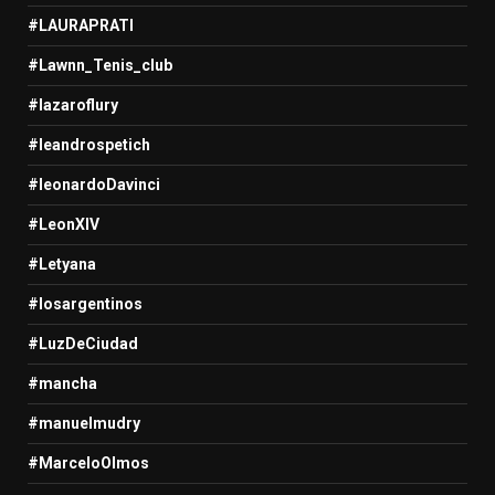
#LAURAPRATI
#Lawnn_Tenis_club
#lazaroflury
#leandrospetich
#leonardoDavinci
#LeonXIV
#Letyana
#losargentinos
#LuzDeCiudad
#mancha
#manuelmudry
#MarceloOlmos