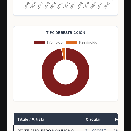
TIPO DE RESTRICCIÓN
Título / Artista
Circular
Fecha
"YO TE AMO, PERO NO MUCHO"
24-COMART
26.11.69