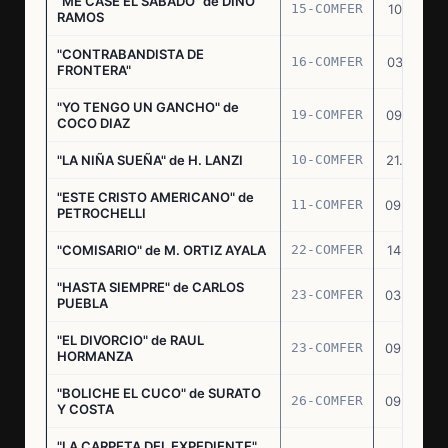
"ME CASE EL SABADO" de DINO
15-COMFER
10.10.74
RAMOS
"CONTRABANDISTA DE
16-COMFER
03.12.74
FRONTERA"
"YO TENGO UN GANCHO" de
19-COMFER
09.01.75
COCO DIAZ
"LA NIÑA SUEÑA" de H. LANZI
10-COMFER
21.03.75
"ESTE CRISTO AMERICANO" de
11-COMFER
09.04.75
PETROCHELLI
"COMISARIO" de M. ORTIZ AYALA
22-COMFER
14.07.75
"HASTA SIEMPRE" de CARLOS
23-COMFER
03.09.75
PUEBLA
"EL DIVORCIO" de RAUL
23-COMFER
09.09.75
HORMANZA
"BOLICHE EL CUCO" de SURATO
26-COMFER
09.09.75
Y COSTA
"LA CARPETA DEL EXPEDIENTE"