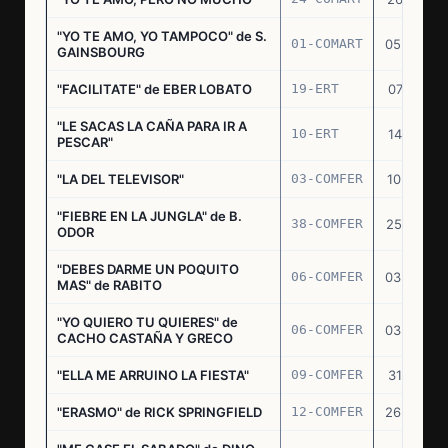
"YO TE AMO, YO TAMPOCO" de S.
01-COMART
05.02.70
GAINSBOURG
"FACILITATE" de EBER LOBATO
19-ERT
07.10.70
"LE SACAS LA CAÑA PARA IR A
10-ERT
14.07.71
PESCAR"
"LA DEL TELEVISOR"
03-COMFER
10.01.73
"FIEBRE EN LA JUNGLA" de B.
38-COMFER
25.10.73
ODOR
"DEBES DARME UN POQUITO
06-COMFER
03.05.74
MAS" de RABITO
"YO QUIERO TU QUIERES" de
06-COMFER
03.05.74
CACHO CASTAÑA Y GRECO
"ELLA ME ARRUINO LA FIESTA"
09-COMFER
31.07.74
"ERASMO" de RICK SPRINGFIELD
12-COMFER
26.09.74