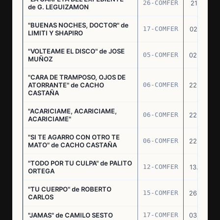
26-COMFER
21.10.75
de G. LEGUIZAMON
"BUENAS NOCHES, DOCTOR" de
17-COMFER
02.01.76
LIMITI Y SHAPIRO
"VOLTEAME EL DISCO" de JOSE
05-COMFER
02.02.76
MUÑOZ
"CARA DE TRAMPOSO, OJOS DE
ATORRANTE" de CACHO
06-COMFER
22.04.76
CASTAÑA
"ACARICIAME, ACARICIAME,
06-COMFER
22.04.76
ACARICIAME"
"SI TE AGARRO CON OTRO TE
06-COMFER
22.04.76
MATO" de CACHO CASTAÑA
"TODO POR TU CULPA" de PALITO
12-COMFER
13.05.76
ORTEGA
"TU CUERPO" de ROBERTO
15-COMFER
26.05.76
CARLOS
"JAMAS" de CAMILO SESTO
17-COMFER
03.06.76