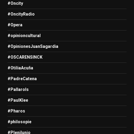
#Oncity
#OncityRadio
#Opera
#opinioncultural
#OpinionesJuanSagardia
#OSCARENSINCK
#OtiliaAcuña
#PadreCatena
#Pallarols
#PaulKlee
#Pharos
#philosopie
#Plenilunio