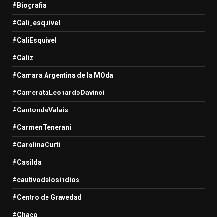
#Biografia
#Cali_esquivel
#CaliEsquivel
#Caliz
#Camara Argentina de la MOda
#CamerataLeonardoDavinci
#CantondeValais
#CarmenTenerani
#CarolinaCurti
#Casilda
#cautivodelosindios
#Centro de Gravedad
#Chaco