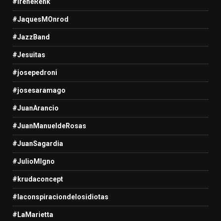
#IreneRenk
#JaquesMOnrod
#JazzBand
#Jesuitas
#josepedroni
#josesaramago
#JuanArancio
#JuanManueldeRosas
#JuanSagardia
#JulioMIgno
#krudaconcept
#laconspiraciondelosidiotas
#LaMarietta