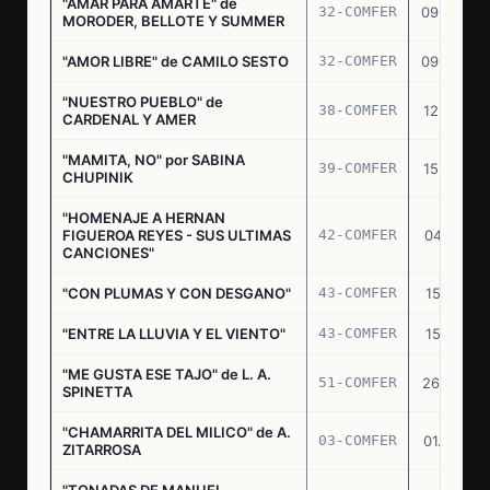
"AMAR PARA AMARTE" de
32-COMFER
09.09.76
MORODER, BELLOTE Y SUMMER
"AMOR LIBRE" de CAMILO SESTO
32-COMFER
09.09.76
"NUESTRO PUEBLO" de
38-COMFER
12.10.76
CARDENAL Y AMER
"MAMITA, NO" por SABINA
39-COMFER
15.10.76
CHUPINIK
"HOMENAJE A HERNAN
FIGUEROA REYES - SUS ULTIMAS
42-COMFER
04.11.76
CANCIONES"
"CON PLUMAS Y CON DESGANO"
43-COMFER
15.11.76
"ENTRE LA LLUVIA Y EL VIENTO"
43-COMFER
15.11.76
"ME GUSTA ESE TAJO" de L. A.
51-COMFER
26.12.76
SPINETTA
"CHAMARRITA DEL MILICO" de A.
03-COMFER
01.02.77
ZITARROSA
"TONADAS DE MANUEL