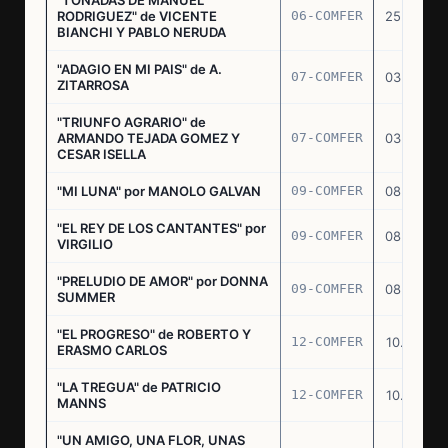
RODRIGUEZ" de VICENTE
06-COMFER
25.02.77
BIANCHI Y PABLO NERUDA
"ADAGIO EN MI PAIS" de A.
07-COMFER
03.03.77
ZITARROSA
"TRIUNFO AGRARIO" de
ARMANDO TEJADA GOMEZ Y
07-COMFER
03.03.77
CESAR ISELLA
"MI LUNA" por MANOLO GALVAN
09-COMFER
08.03.77
"EL REY DE LOS CANTANTES" por
09-COMFER
08.03.77
VIRGILIO
"PRELUDIO DE AMOR" por DONNA
09-COMFER
08.03.77
SUMMER
"EL PROGRESO" de ROBERTO Y
12-COMFER
10.03.77
ERASMO CARLOS
"LA TREGUA" de PATRICIO
12-COMFER
10.03.77
MANNS
"UN AMIGO, UNA FLOR, UNAS