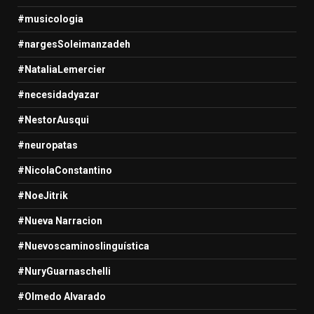
#musicologia
#nargesSoleimanzadeh
#NataliaLemercier
#necesidadyazar
#NestorAusqui
#neuropatas
#NicolaConstantino
#NoeJitrik
#Nueva Narracion
#Nuevoscaminoslinguística
#NuryGuarnaschelli
#Olmedo Alvarado