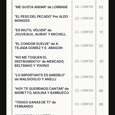
"ME GUSTA ANDAR" de LORRANE
18-COMFER
03.06.76
"EL PESO DEL PECADO" Por ALDO
22-COMFER
17.06.76
MONGES
"ES INUTIL VOLVER" de
21-COMFER
17.06.76
JOUVEAUX, AURIAT Y MICHELL
"EL CONDOR VUELVE" de A.
24-COMFER
22.06.76
TEJADA GOMEZ Y E. ARAGON
"NO ME TOQUEN EL
INSTRUMENTO" de MERCADO,
25-COMFER
07.07.76
BELTRANO Y YOVINO
"LO IMPORTANTE ES SABERLO"
28-COMFER
15.07.76
de MALGIOGLIO Y ANELLI
"HOY TE QUEREMOS CANTAR" de
32-COMFER
09.09.76
MORETTO, MOLINA Y BARRUECO
"TENGO GANAS DE TI" de
32-COMFER
09.09.76
FERNANDO