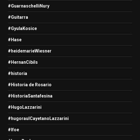
#GuarnaschelliNury
#Guitarra
#GyulaKosice
#Hase
#heidemarieWiesner
#HernanCibils
#historia
#Historia de Rosario
#HistoriaSantafesina
#HugoLazzarini
#hugoraulCayetanoLazzarini
#Ifoe