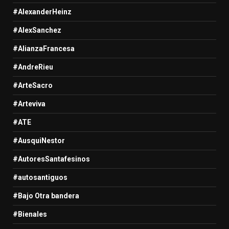
#AlexanderHeinz
#AlexSanchez
#AlianzaFrancesa
#AndreRieu
#ArteSacro
#Arteviva
#ATE
#AusquiNestor
#AutoresSantafesinos
#autosantiguos
#Bajo Otra bandera
#Bienales