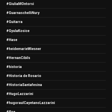
#GiuliaMOntorsi
#GuarnaschelliNury
#Guitarra
#GyulaKosice
#Hase
#heidemarieWiesner
#HernanCibils
#historia
#Historia de Rosario
#HistoriaSantafesina
#HugoLazzarini
#hugoraulCayetanoLazzarini
#Ifoe