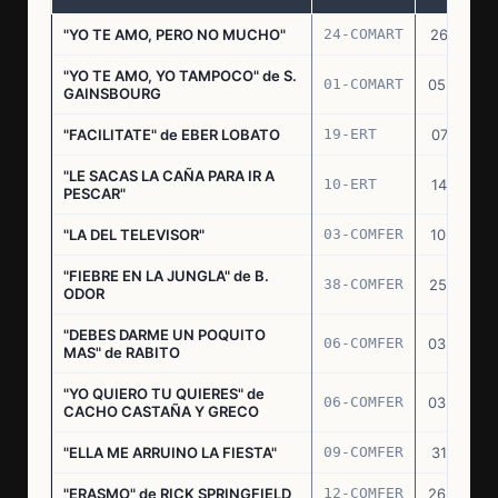
"YO TE AMO, PERO NO MUCHO"
24-COMART
26.11.69
"YO TE AMO, YO TAMPOCO" de S.
01-COMART
05.02.70
GAINSBOURG
"FACILITATE" de EBER LOBATO
19-ERT
07.10.70
"LE SACAS LA CAÑA PARA IR A
10-ERT
14.07.71
PESCAR"
"LA DEL TELEVISOR"
03-COMFER
10.01.73
"FIEBRE EN LA JUNGLA" de B.
38-COMFER
25.10.73
ODOR
"DEBES DARME UN POQUITO
06-COMFER
03.05.74
MAS" de RABITO
"YO QUIERO TU QUIERES" de
06-COMFER
03.05.74
CACHO CASTAÑA Y GRECO
"ELLA ME ARRUINO LA FIESTA"
09-COMFER
31.07.74
"ERASMO" de RICK SPRINGFIELD
12-COMFER
26.09.74