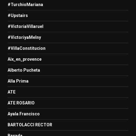
#TurchioMariana
#Upstairs
#VictoriaVillaruel
#VictoriyaMelny
#VillaConstitucion
Aix_en_provence
Alberto Pucheta
Alla Prima
ATE
ATE ROSARIO
Ayala Francisco
BARTOLACCI RECTOR
Baxada