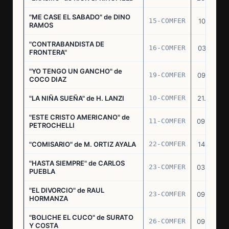
"ME CASE EL SABADO" de DINO
15-COMFER
10.10.74
RAMOS
"CONTRABANDISTA DE
16-COMFER
03.12.74
FRONTERA"
"YO TENGO UN GANCHO" de
19-COMFER
09.01.75
COCO DIAZ
"LA NIÑA SUEÑA" de H. LANZI
10-COMFER
21.03.75
"ESTE CRISTO AMERICANO" de
11-COMFER
09.04.75
PETROCHELLI
"COMISARIO" de M. ORTIZ AYALA
22-COMFER
14.07.75
"HASTA SIEMPRE" de CARLOS
23-COMFER
03.09.75
PUEBLA
"EL DIVORCIO" de RAUL
23-COMFER
09.09.75
HORMANZA
"BOLICHE EL CUCO" de SURATO
26-COMFER
09.09.75
Y COSTA