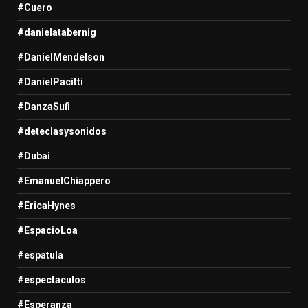
#Cuero
#danielatabernig
#DanielMendelson
#DanielPacitti
#DanzaSufi
#deteclasysonidos
#Dubai
#EmanuelChiappero
#EricaHynes
#EspacioLoa
#espatula
#espectaculos
#Esperanza