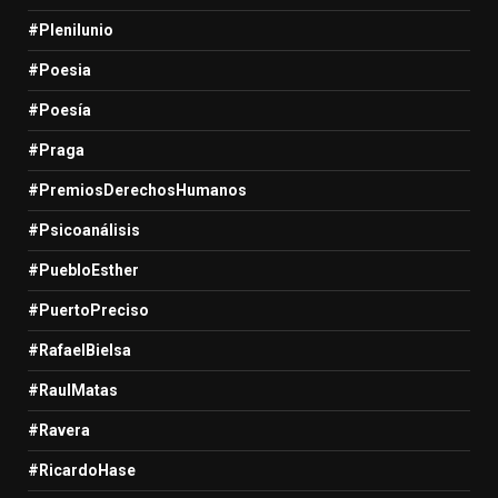
#Plenilunio
#Poesia
#Poesía
#Praga
#PremiosDerechosHumanos
#Psicoanálisis
#PuebloEsther
#PuertoPreciso
#RafaelBielsa
#RaulMatas
#Ravera
#RicardoHase