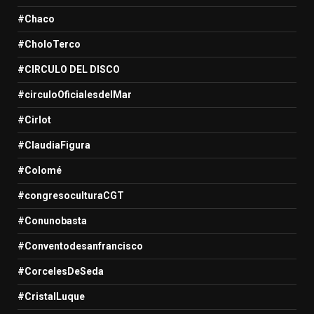
#Chaco
#CholoTerco
#CIRCULO DEL DISCO
#circuloOficialesdelMar
#Cirlot
#ClaudiaFigura
#Colomé
#congresoculturaCGT
#Conunobasta
#Conventodesanfrancisco
#CorcelesDeSeda
#CristalLuque