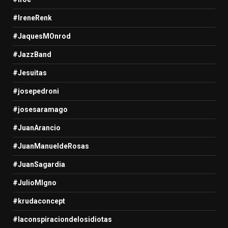
#IreneRenk
#JaquesMOnrod
#JazzBand
#Jesuitas
#josepedroni
#josesaramago
#JuanArancio
#JuanManueldeRosas
#JuanSagardia
#JulioMIgno
#krudaconcept
#laconspiraciondelosidiotas