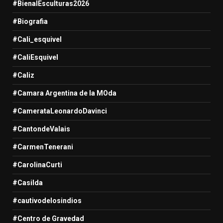
#BienalEsculturas2026
#Biografia
#Cali_esquivel
#CaliEsquivel
#Caliz
#Camara Argentina de la MOda
#CamerataLeonardoDavinci
#CantondeValais
#CarmenTenerani
#CarolinaCurti
#Casilda
#cautivodelosindios
#Centro de Gravedad