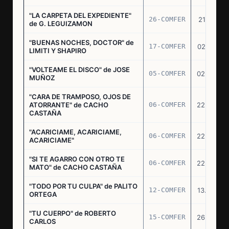
"LA CARPETA DEL EXPEDIENTE"
26-COMFER
21.10.75
de G. LEGUIZAMON
"BUENAS NOCHES, DOCTOR" de
17-COMFER
02.01.76
LIMITI Y SHAPIRO
"VOLTEAME EL DISCO" de JOSE
05-COMFER
02.02.76
MUÑOZ
"CARA DE TRAMPOSO, OJOS DE
ATORRANTE" de CACHO
06-COMFER
22.04.76
CASTAÑA
"ACARICIAME, ACARICIAME,
06-COMFER
22.04.76
ACARICIAME"
"SI TE AGARRO CON OTRO TE
06-COMFER
22.04.76
MATO" de CACHO CASTAÑA
"TODO POR TU CULPA" de PALITO
12-COMFER
13.05.76
ORTEGA
"TU CUERPO" de ROBERTO
15-COMFER
26.05.76
CARLOS