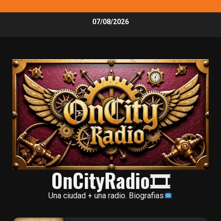
Skip
07/08/2026
to
content
OnCityRadio🎞
Una ciudad + una radio. Biografias