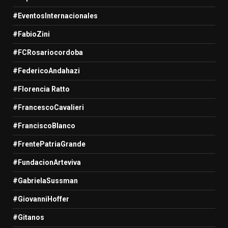
#EventosInternacionales
#FabioZini
#FCRosariocordoba
#FedericoAndahazi
#Florencia Ratto
#FrancescoCavalieri
#FranciscoBlanco
#FrentePatriaGrande
#FundacionArteviva
#GabrielaSussman
#GiovanniHoffer
#Gitanos