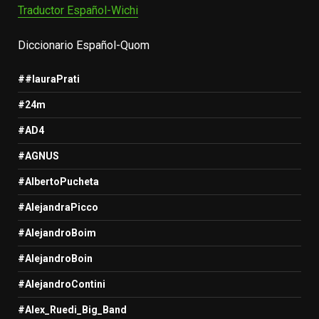
Traductor Español-Wichi
Diccionario Español-Quom
##lauraPrati
#24m
#AD4
#AGNUS
#AlbertoPucheta
#AlejandraPicco
#AlejandroBoim
#AlejandroBoin
#AlejandroContini
#Alex_Ruedi_Big_Band