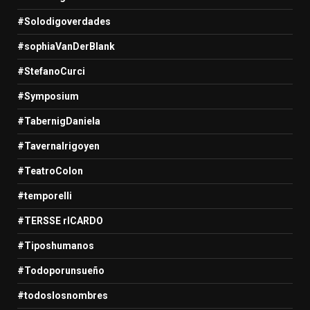
#Solodigoverdades
#sophiaVanDerBlank
#StefanoCurci
#Symposium
#TabernigDaniela
#TavernaIrigoyen
#TeatroColon
#temporelli
#TERSSE rICARDO
#Tiposhumanos
#Todoporunsueño
#todoslosnombres