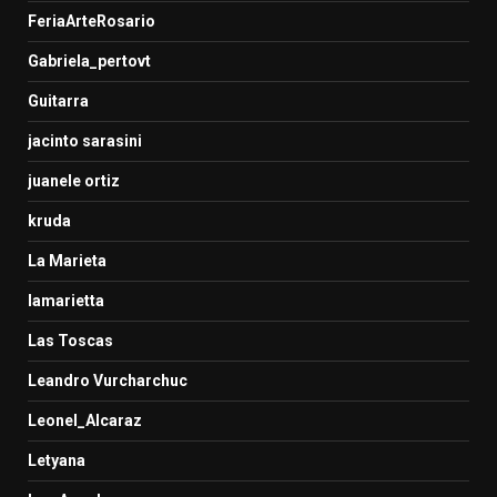
FeriaArteRosario
Gabriela_pertovt
Guitarra
jacinto sarasini
juanele ortiz
kruda
La Marieta
lamarietta
Las Toscas
Leandro Vurcharchuc
Leonel_Alcaraz
Letyana