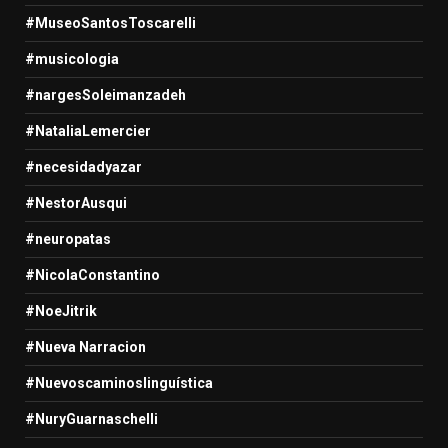
#MuseoSantosToscarelli
#musicologia
#nargesSoleimanzadeh
#NataliaLemercier
#necesidadyazar
#NestorAusqui
#neuropatas
#NicolaConstantino
#NoeJitrik
#Nueva Narracion
#Nuevoscaminoslinguística
#NuryGuarnaschelli