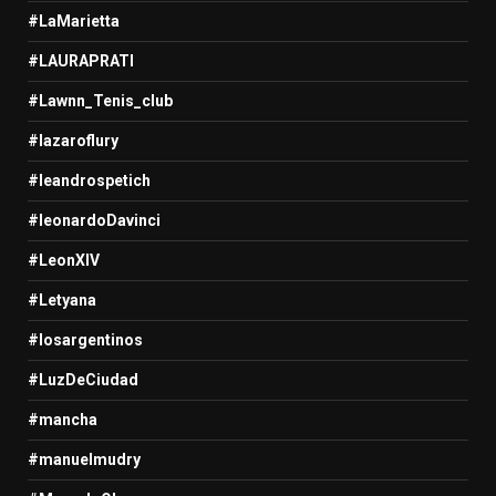
#LaMarietta
#LAURAPRATI
#Lawnn_Tenis_club
#lazaroflury
#leandrospetich
#leonardoDavinci
#LeonXIV
#Letyana
#losargentinos
#LuzDeCiudad
#mancha
#manuelmudry