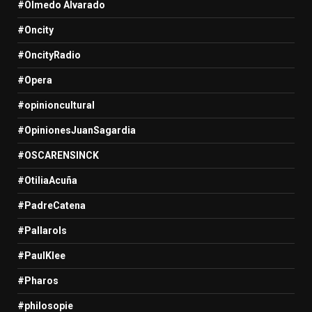
#Olmedo Alvarado
#Oncity
#OncityRadio
#Opera
#opinioncultural
#OpinionesJuanSagardia
#OSCARENSINCK
#OtiliaAcuña
#PadreCatena
#Pallarols
#PaulKlee
#Pharos
#philosopie