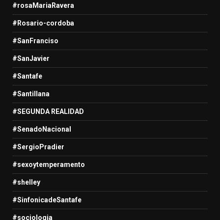
#rosaMariaRavera
#Rosario-cordoba
#SanFranciso
#SanJavier
#Santafe
#Santillana
#SEGUNDA REALIDAD
#SenadoNacional
#SergioPradier
#sexoytemperamento
#shelley
#SinfonicadeSantafe
#sociologia