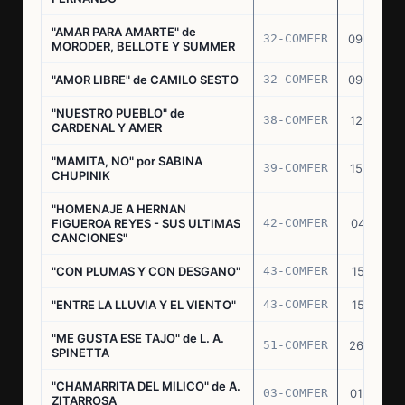
"AMAR PARA AMARTE" de
32-COMFER
09.09.76
MORODER, BELLOTE Y SUMMER
"AMOR LIBRE" de CAMILO SESTO
32-COMFER
09.09.76
"NUESTRO PUEBLO" de
38-COMFER
12.10.76
CARDENAL Y AMER
"MAMITA, NO" por SABINA
39-COMFER
15.10.76
CHUPINIK
"HOMENAJE A HERNAN
FIGUEROA REYES - SUS ULTIMAS
42-COMFER
04.11.76
CANCIONES"
"CON PLUMAS Y CON DESGANO"
43-COMFER
15.11.76
"ENTRE LA LLUVIA Y EL VIENTO"
43-COMFER
15.11.76
"ME GUSTA ESE TAJO" de L. A.
51-COMFER
26.12.76
SPINETTA
"CHAMARRITA DEL MILICO" de A.
03-COMFER
01.02.77
ZITARROSA