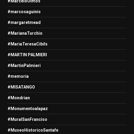
#MarceloOlmos
#marcosaguinis
#margaretmead
#MarianaTurchio
#MariaTeresaCibils
#MARTIN PALMIERI
#MartinPalmieri
#memoria
#MISATANGO
#Mondrian
#Monumentoalapaz
#MuralSanFranciso
#MuseoHistoricoSantafe