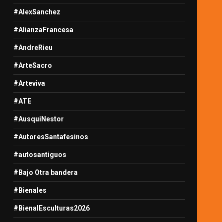
#AlexSanchez
#AlianzaFrancesa
#AndreRieu
#ArteSacro
#Arteviva
#ATE
#AusquiNestor
#AutoresSantafesinos
#autosantiguos
#Bajo Otra bandera
#Bienales
#BienalEsculturas2026