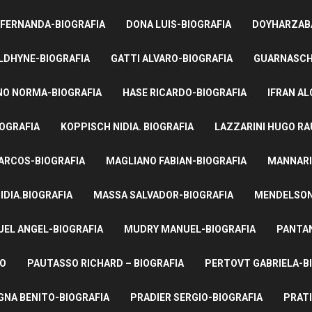
 FERNANDA-BIOGRAFIA
DONA LUIS-BIOGRAFIA
DOYHARZABA
LDHYNE-BIOGRAFIA
GATTI ALVARO-BIOGRAFIA
GUARNASCHE
NO NORMA-BIOGRAFIA
HASE RICARDO-BIOGRAFIA
IFRAN AL
IOGRAFIA
KOPPISCH NIDIA. BIOGRAFIA
LAZZARINI HUGO RA
ARCOS-BIOGRAFIA
MAGLIANO FABIAN-BIOGRAFIA
MANNARI
IDIA.BIOGRAFIA
MASSA SALVADOR-BIOGRAFIA
MENDELSON 
UEL ANGEL-BIOGRAFIA
MUDRY MANUEL-BIOGRAFIA
PANTAN
TO
PAUTASSO RICHARD – BIOGRAFIA
PERTOVT GABRIELA-B
NA BENITO-BIOGRAFIA
PRADIER SERGIO-BIOGRAFIA
PRATI