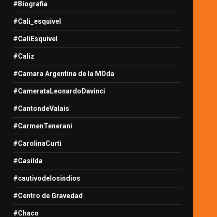
#Biografia
#Cali_esquivel
#CaliEsquivel
#Caliz
#Camara Argentina de la MOda
#CamerataLeonardoDavinci
#CantondeValais
#CarmenTenerani
#CarolinaCurti
#Casilda
#cautivodelosindios
#Centro de Gravedad
#Chaco