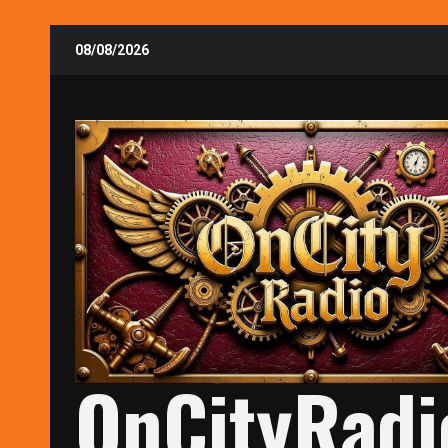
Skip
08/08/2026
to
content
OnCityRadi