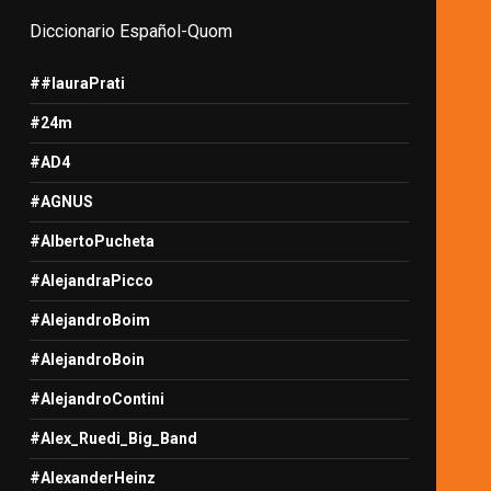
Diccionario Español-Quom
##lauraPrati
#24m
#AD4
#AGNUS
#AlbertoPucheta
#AlejandraPicco
#AlejandroBoim
#AlejandroBoin
#AlejandroContini
#Alex_Ruedi_Big_Band
#AlexanderHeinz