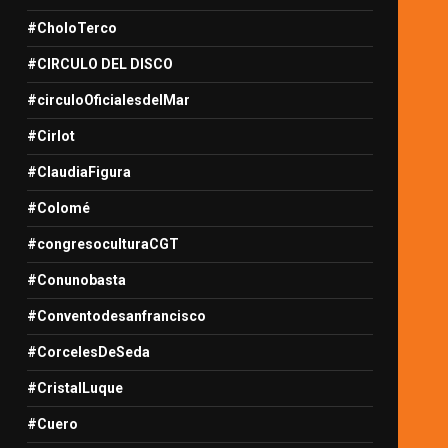
#CholoTerco
#CIRCULO DEL DISCO
#circuloOficialesdelMar
#Cirlot
#ClaudiaFigura
#Colomé
#congresoculturaCGT
#Conunobasta
#Conventodesanfrancisco
#CorcelesDeSeda
#CristalLuque
#Cuero