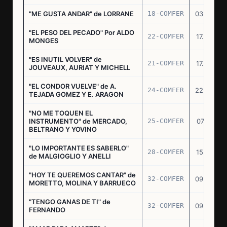
"ME GUSTA ANDAR" de LORRANE
18-COMFER
03.06.76
"EL PESO DEL PECADO" Por ALDO
22-COMFER
17.06.76
MONGES
"ES INUTIL VOLVER" de
21-COMFER
17.06.76
JOUVEAUX, AURIAT Y MICHELL
"EL CONDOR VUELVE" de A.
24-COMFER
22.06.76
TEJADA GOMEZ Y E. ARAGON
"NO ME TOQUEN EL
INSTRUMENTO" de MERCADO,
25-COMFER
07.07.76
BELTRANO Y YOVINO
"LO IMPORTANTE ES SABERLO"
28-COMFER
15.07.76
de MALGIOGLIO Y ANELLI
"HOY TE QUEREMOS CANTAR" de
32-COMFER
09.09.76
MORETTO, MOLINA Y BARRUECO
"TENGO GANAS DE TI" de
32-COMFER
09.09.76
FERNANDO