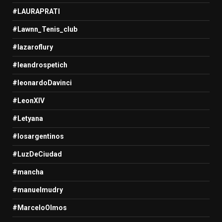
#LAURAPRATI
#Lawnn_Tenis_club
#lazaroflury
#leandrospetich
#leonardoDavinci
#LeonXIV
#Letyana
#losargentinos
#LuzDeCiudad
#mancha
#manuelmudry
#MarceloOlmos