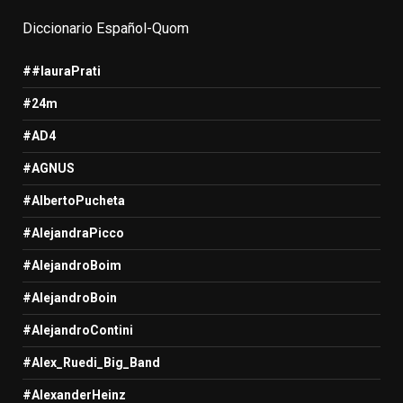
Diccionario Español-Quom
##lauraPrati
#24m
#AD4
#AGNUS
#AlbertoPucheta
#AlejandraPicco
#AlejandroBoim
#AlejandroBoin
#AlejandroContini
#Alex_Ruedi_Big_Band
#AlexanderHeinz