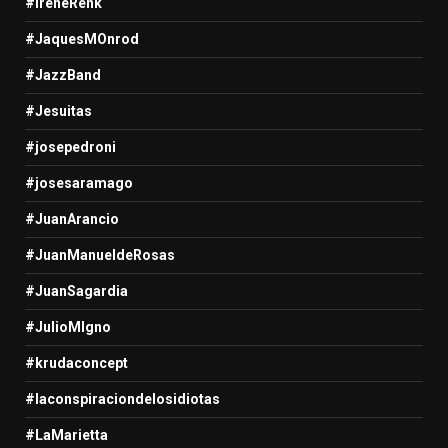
#IreneRenk
#JaquesMOnrod
#JazzBand
#Jesuitas
#josepedroni
#josesaramago
#JuanArancio
#JuanManueldeRosas
#JuanSagardia
#JulioMIgno
#krudaconcept
#laconspiraciondelosidiotas
#LaMarietta