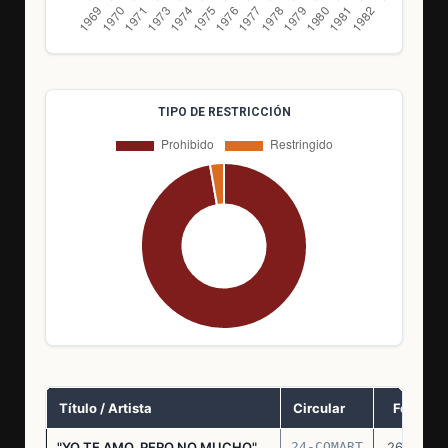
TIPO DE RESTRICCIÓN
Título / Artista
Circular
Fecha
"YO TE AMO, PERO NO MUCHO"
24-COMART
26.11.69