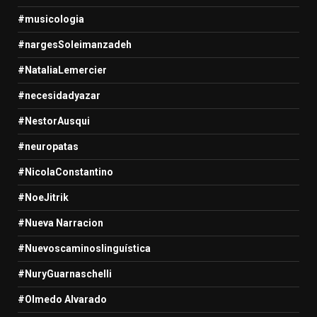
#musicologia
#nargesSoleimanzadeh
#NataliaLemercier
#necesidadyazar
#NestorAusqui
#neuropatas
#NicolaConstantino
#NoeJitrik
#Nueva Narracion
#Nuevoscaminoslinguística
#NuryGuarnaschelli
#Olmedo Alvarado