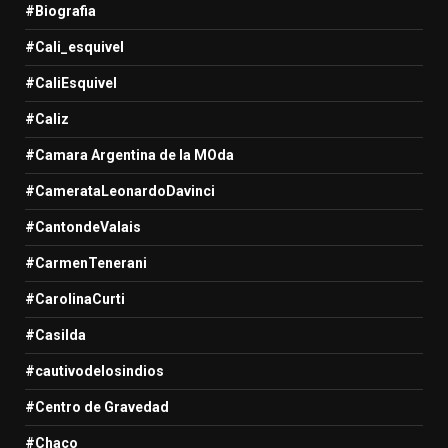
#Biografia
#Cali_esquivel
#CaliEsquivel
#Caliz
#Camara Argentina de la MOda
#CamerataLeonardoDavinci
#CantondeValais
#CarmenTenerani
#CarolinaCurti
#Casilda
#cautivodelosindios
#Centro de Gravedad
#Chaco