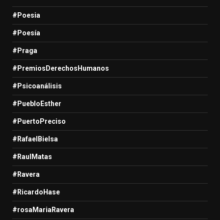
#Poesia
#Poesía
#Praga
#PremiosDerechosHumanos
#Psicoanálisis
#PuebloEsther
#PuertoPreciso
#RafaelBielsa
#RaulMatas
#Ravera
#RicardoHase
#rosaMariaRavera