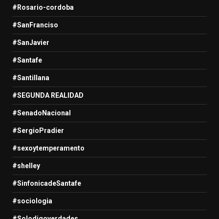
#Rosario-cordoba
#SanFranciso
#SanJavier
#Santafe
#Santillana
#SEGUNDA REALIDAD
#SenadoNacional
#SergioPradier
#sexoytemperamento
#shelley
#SinfonicadeSantafe
#sociologia
#Solodigoverdades