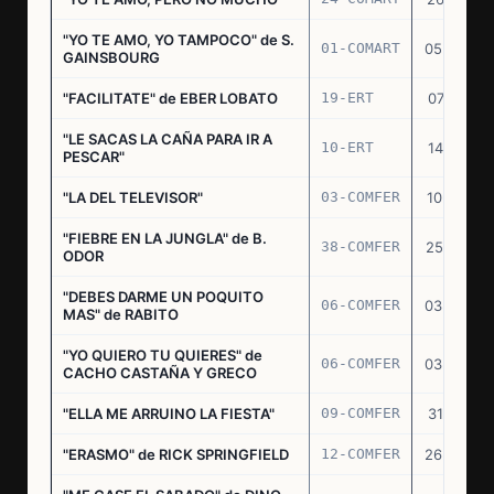
"YO TE AMO, YO TAMPOCO" de S.
01-COMART
05.02.70
GAINSBOURG
"FACILITATE" de EBER LOBATO
19-ERT
07.10.70
"LE SACAS LA CAÑA PARA IR A
10-ERT
14.07.71
PESCAR"
"LA DEL TELEVISOR"
03-COMFER
10.01.73
"FIEBRE EN LA JUNGLA" de B.
38-COMFER
25.10.73
ODOR
"DEBES DARME UN POQUITO
06-COMFER
03.05.74
MAS" de RABITO
"YO QUIERO TU QUIERES" de
06-COMFER
03.05.74
CACHO CASTAÑA Y GRECO
"ELLA ME ARRUINO LA FIESTA"
09-COMFER
31.07.74
"ERASMO" de RICK SPRINGFIELD
12-COMFER
26.09.74