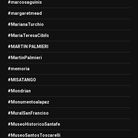
#marcosaguinis
#margaretmead
#MarianaTurchio
#MariaTeresaCibils
#MARTIN PALMIERI
#MartinPalmieri
#memoria
#MISATANGO
#Mondrian
#Monumentoalapaz
#MuralSanFranciso
#MuseoHistoricoSantafe
#MuseoSantosToscarelli