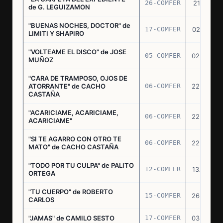
26-COMFER
21.10.75
de G. LEGUIZAMON
"BUENAS NOCHES, DOCTOR" de
17-COMFER
02.01.76
LIMITI Y SHAPIRO
"VOLTEAME EL DISCO" de JOSE
05-COMFER
02.02.76
MUÑOZ
"CARA DE TRAMPOSO, OJOS DE
ATORRANTE" de CACHO
06-COMFER
22.04.76
CASTAÑA
"ACARICIAME, ACARICIAME,
06-COMFER
22.04.76
ACARICIAME"
"SI TE AGARRO CON OTRO TE
06-COMFER
22.04.76
MATO" de CACHO CASTAÑA
"TODO POR TU CULPA" de PALITO
12-COMFER
13.05.76
ORTEGA
"TU CUERPO" de ROBERTO
15-COMFER
26.05.76
CARLOS
"JAMAS" de CAMILO SESTO
17-COMFER
03.06.76