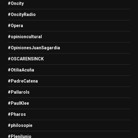
#Oncity
#OncityRadio
#Opera
#opinioncultural
#OpinionesJuanSagardia
#OSCARENSINCK
#OtiliaAcuña
#PadreCatena
#Pallarols
#PaulKlee
#Pharos
#philosopie
#Plenilunio