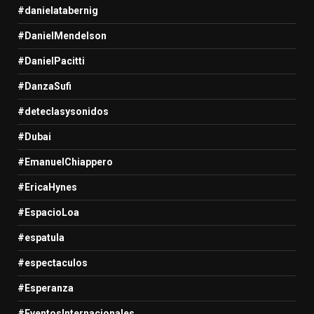
#danielatabernig
#DanielMendelson
#DanielPacitti
#DanzaSufi
#deteclasysonidos
#Dubai
#EmanuelChiappero
#EricaHynes
#EspacioLoa
#espatula
#espectaculos
#Esperanza
#EventosInternacionales