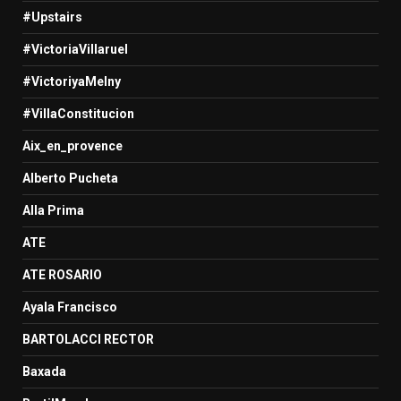
#Upstairs
#VictoriaVillaruel
#VictoriyaMelny
#VillaConstitucion
Aix_en_provence
Alberto Pucheta
Alla Prima
ATE
ATE ROSARIO
Ayala Francisco
BARTOLACCI RECTOR
Baxada