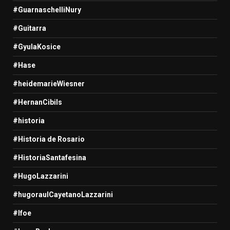
#GuarnaschelliNury
#Guitarra
#GyulaKosice
#Hase
#heidemarieWiesner
#HernanCibils
#historia
#Historia de Rosario
#HistoriaSantafesina
#HugoLazzarini
#hugoraulCayetanoLazzarini
#Ifoe