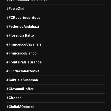
#FabioZini
#FCRosariocordoba
#FedericoAndahazi
#Florencia Ratto
#FrancescoCavalieri
#FranciscoBlanco
#FrentePatriaGrande
#FundacionArteviva
#GabrielaSussman
#GiovanniHoffer
#Gitanos
#GiuliaMOntorsi