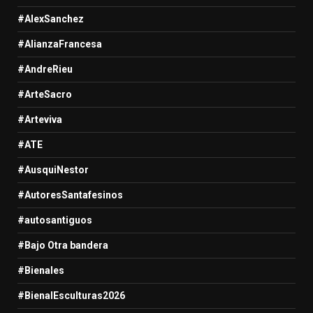
#AlexSanchez
#AlianzaFrancesa
#AndreRieu
#ArteSacro
#Arteviva
#ATE
#AusquiNestor
#AutoresSantafesinos
#autosantiguos
#Bajo Otra bandera
#Bienales
#BienalEsculturas2026