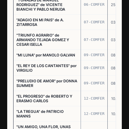
RODRIGUEZ" de VICENTE
06-COMFER
25.02.77
BIANCHI Y PABLO NERUDA
"ADAGIO EN MI PAIS" de A.
07-COMFER
03.03.77
ZITARROSA
"TRIUNFO AGRARIO" de
ARMANDO TEJADA GOMEZ Y
07-COMFER
03.03.77
CESAR ISELLA
"MI LUNA" por MANOLO GALVAN
09-COMFER
08.03.77
"EL REY DE LOS CANTANTES" por
09-COMFER
08.03.77
VIRGILIO
"PRELUDIO DE AMOR" por DONNA
09-COMFER
08.03.77
SUMMER
"EL PROGRESO" de ROBERTO Y
12-COMFER
10.03.77
ERASMO CARLOS
"LA TREGUA" de PATRICIO
12-COMFER
10.03.77
MANNS
"UN AMIGO, UNA FLOR, UNAS