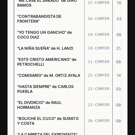
"ME CASE EL SABADO" de DINO
15-COMFER
10.10.74
RAMOS
"CONTRABANDISTA DE
16-COMFER
03.12.74
FRONTERA"
"YO TENGO UN GANCHO" de
19-COMFER
09.01.75
COCO DIAZ
"LA NIÑA SUEÑA" de H. LANZI
10-COMFER
21.03.75
"ESTE CRISTO AMERICANO" de
11-COMFER
09.04.75
PETROCHELLI
"COMISARIO" de M. ORTIZ AYALA
22-COMFER
14.07.75
"HASTA SIEMPRE" de CARLOS
23-COMFER
03.09.75
PUEBLA
"EL DIVORCIO" de RAUL
23-COMFER
09.09.75
HORMANZA
"BOLICHE EL CUCO" de SURATO
26-COMFER
09.09.75
Y COSTA
"LA CARPETA DEL EXPEDIENTE"