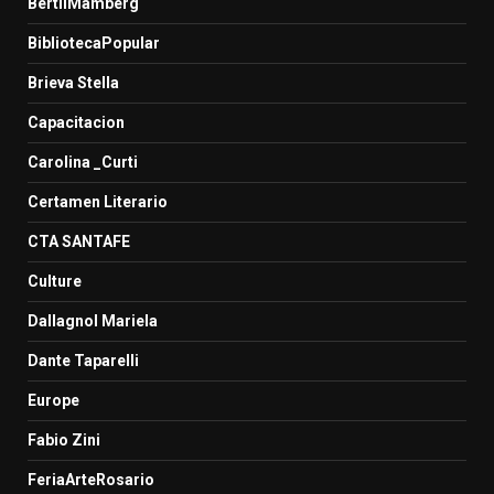
BertilMamberg
BibliotecaPopular
Brieva Stella
Capacitacion
Carolina _Curti
Certamen Literario
CTA SANTAFE
Culture
Dallagnol Mariela
Dante Taparelli
Europe
Fabio Zini
FeriaArteRosario