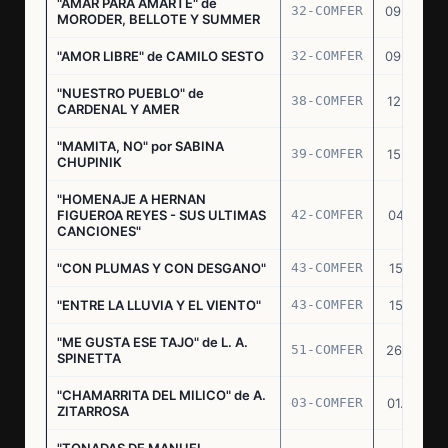
"AMAR PARA AMARTE" de
32-COMFER
09.09.76
MORODER, BELLOTE Y SUMMER
"AMOR LIBRE" de CAMILO SESTO
32-COMFER
09.09.76
"NUESTRO PUEBLO" de
38-COMFER
12.10.76
CARDENAL Y AMER
"MAMITA, NO" por SABINA
39-COMFER
15.10.76
CHUPINIK
"HOMENAJE A HERNAN
FIGUEROA REYES - SUS ULTIMAS
42-COMFER
04.11.76
CANCIONES"
"CON PLUMAS Y CON DESGANO"
43-COMFER
15.11.76
"ENTRE LA LLUVIA Y EL VIENTO"
43-COMFER
15.11.76
"ME GUSTA ESE TAJO" de L. A.
51-COMFER
26.12.76
SPINETTA
"CHAMARRITA DEL MILICO" de A.
03-COMFER
01.02.77
ZITARROSA
"TONADAS DE MANUEL