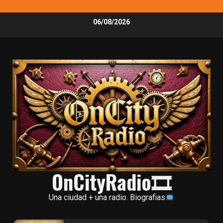
Skip
06/08/2026
to
content
OnCityRadio🎞
Una ciudad + una radio. Biografias