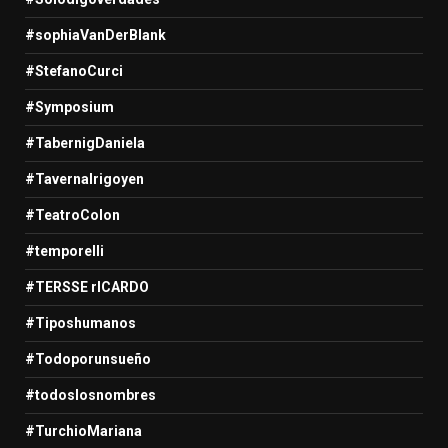
#sophiaVanDerBlank
#StefanoCurci
#Symposium
#TabernigDaniela
#TavernaIrigoyen
#TeatroColon
#temporelli
#TERSSE rICARDO
#Tiposhumanos
#Todoporunsueño
#todoslosnombres
#TurchioMariana