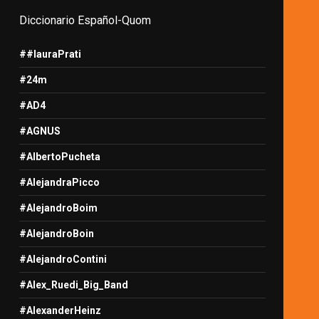
Diccionario Español-Quom
##lauraPrati
#24m
#AD4
#AGNUS
#AlbertoPucheta
#AlejandraPicco
#AlejandroBoim
#AlejandroBoin
#AlejandroContini
#Alex_Ruedi_Big_Band
#AlexanderHeinz