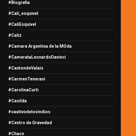
#Biografia
#Cali_esquivel
#CaliEsquivel
#Caliz
#Camara Argentina de la MOda
#CamerataLeonardoDavinci
#CantondeValais
#CarmenTenerani
#CarolinaCurti
#Casilda
#cautivodelosindios
#Centro de Gravedad
#Chaco