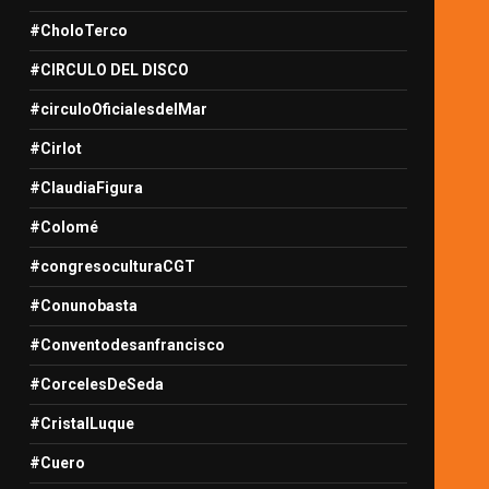
#CholoTerco
#CIRCULO DEL DISCO
#circuloOficialesdelMar
#Cirlot
#ClaudiaFigura
#Colomé
#congresoculturaCGT
#Conunobasta
#Conventodesanfrancisco
#CorcelesDeSeda
#CristalLuque
#Cuero