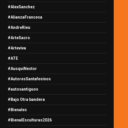
#AlexSanchez
#AlianzaFrancesa
#AndreRieu
#ArteSacro
#Arteviva
#ATE
#AusquiNestor
#AutoresSantafesinos
#autosantiguos
#Bajo Otra bandera
#Bienales
#BienalEsculturas2026