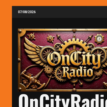
Skip
07/08/2026
to
content
OnCityRadi