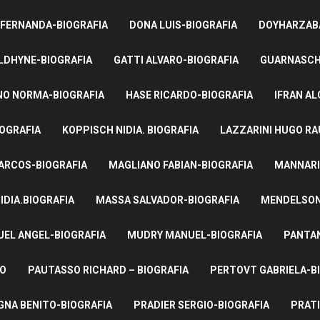
 FERNANDA-BIOGRAFIA
DONA LUIS-BIOGRAFIA
DOYHARZABA
LDHYNE-BIOGRAFIA
GATTI ALVARO-BIOGRAFIA
GUARNASCHE
NO NORMA-BIOGRAFIA
HASE RICARDO-BIOGRAFIA
IFRAN AL
IOGRAFIA
KOPPISCH NIDIA. BIOGRAFIA
LAZZARINI HUGO RA
ARCOS-BIOGRAFIA
MAGLIANO FABIAN-BIOGRAFIA
MANNARI
IDIA.BIOGRAFIA
MASSA SALVADOR-BIOGRAFIA
MENDELSON 
UEL ANGEL-BIOGRAFIA
MUDRY MANUEL-BIOGRAFIA
PANTAN
TO
PAUTASSO RICHARD – BIOGRAFIA
PERTOVT GABRIELA-B
NA BENITO-BIOGRAFIA
PRADIER SERGIO-BIOGRAFIA
PRATI