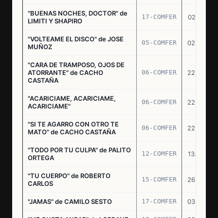
"BUENAS NOCHES, DOCTOR" de
17-COMFER
02.01.76
LIMITI Y SHAPIRO
"VOLTEAME EL DISCO" de JOSE
05-COMFER
02.02.76
MUÑOZ
"CARA DE TRAMPOSO, OJOS DE
ATORRANTE" de CACHO
06-COMFER
22.04.76
CASTAÑA
"ACARICIAME, ACARICIAME,
06-COMFER
22.04.76
ACARICIAME"
"SI TE AGARRO CON OTRO TE
06-COMFER
22.04.76
MATO" de CACHO CASTAÑA
"TODO POR TU CULPA" de PALITO
12-COMFER
13.05.76
ORTEGA
"TU CUERPO" de ROBERTO
15-COMFER
26.05.76
CARLOS
"JAMAS" de CAMILO SESTO
17-COMFER
03.06.76