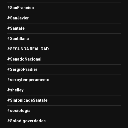
#SanFranciso
#SanJavier
#Santafe
#Santillana
#SEGUNDA REALIDAD
#SenadoNacional
#SergioPradier
#sexoytemperamento
#shelley
#SinfonicadeSantafe
#sociologia
#Solodigoverdades