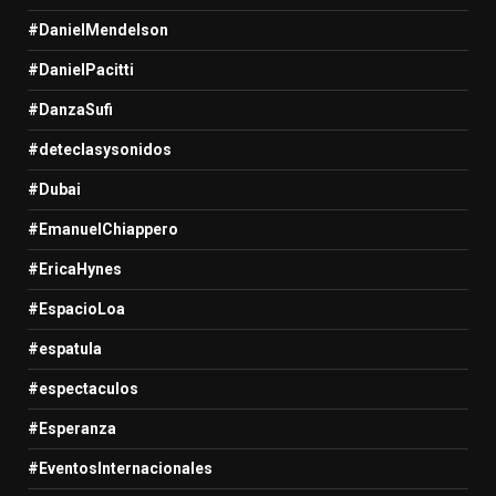
#DanielMendelson
#DanielPacitti
#DanzaSufi
#deteclasysonidos
#Dubai
#EmanuelChiappero
#EricaHynes
#EspacioLoa
#espatula
#espectaculos
#Esperanza
#EventosInternacionales