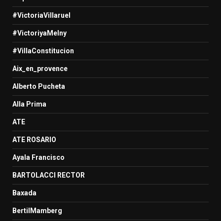
#VictoriaVillaruel
#VictoriyaMelny
#VillaConstitucion
Aix_en_provence
Alberto Pucheta
Alla Prima
ATE
ATE ROSARIO
Ayala Francisco
BARTOLACCI RECTOR
Baxada
BertilMamberg