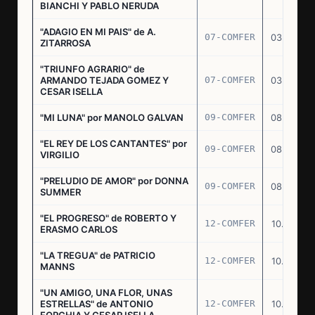
BIANCHI Y PABLO NERUDA
"ADAGIO EN MI PAIS" de A.
07-COMFER
03.03.77
ZITARROSA
"TRIUNFO AGRARIO" de
ARMANDO TEJADA GOMEZ Y
07-COMFER
03.03.77
CESAR ISELLA
"MI LUNA" por MANOLO GALVAN
09-COMFER
08.03.77
"EL REY DE LOS CANTANTES" por
09-COMFER
08.03.77
VIRGILIO
"PRELUDIO DE AMOR" por DONNA
09-COMFER
08.03.77
SUMMER
"EL PROGRESO" de ROBERTO Y
12-COMFER
10.03.77
ERASMO CARLOS
"LA TREGUA" de PATRICIO
12-COMFER
10.03.77
MANNS
"UN AMIGO, UNA FLOR, UNAS
ESTRELLAS" de ANTONIO
12-COMFER
10.03.77
FORCHIA Y CESAR ISELLA