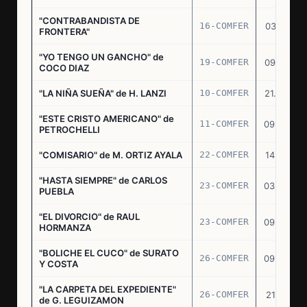
"CONTRABANDISTA DE
16-COMFER
03.12.74
FRONTERA"
"YO TENGO UN GANCHO" de
19-COMFER
09.01.75
COCO DIAZ
"LA NIÑA SUEÑA" de H. LANZI
10-COMFER
21.03.75
"ESTE CRISTO AMERICANO" de
11-COMFER
09.04.75
PETROCHELLI
"COMISARIO" de M. ORTIZ AYALA
22-COMFER
14.07.75
"HASTA SIEMPRE" de CARLOS
23-COMFER
03.09.75
PUEBLA
"EL DIVORCIO" de RAUL
23-COMFER
09.09.75
HORMANZA
"BOLICHE EL CUCO" de SURATO
26-COMFER
09.09.75
Y COSTA
"LA CARPETA DEL EXPEDIENTE"
26-COMFER
21.10.75
de G. LEGUIZAMON