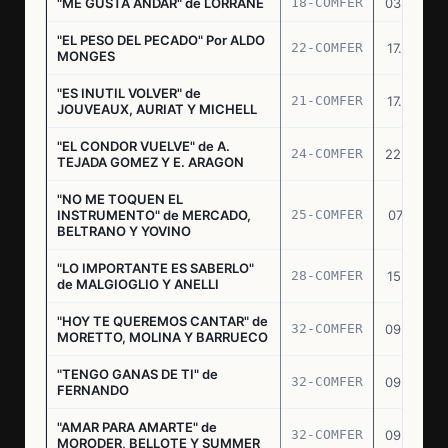
"ME GUSTA ANDAR" de LORRANE
18-COMFER
03.06.76
"EL PESO DEL PECADO" Por ALDO
22-COMFER
17.06.76
MONGES
"ES INUTIL VOLVER" de
21-COMFER
17.06.76
JOUVEAUX, AURIAT Y MICHELL
"EL CONDOR VUELVE" de A.
24-COMFER
22.06.76
TEJADA GOMEZ Y E. ARAGON
"NO ME TOQUEN EL
INSTRUMENTO" de MERCADO,
25-COMFER
07.07.76
BELTRANO Y YOVINO
"LO IMPORTANTE ES SABERLO"
28-COMFER
15.07.76
de MALGIOGLIO Y ANELLI
"HOY TE QUEREMOS CANTAR" de
32-COMFER
09.09.76
MORETTO, MOLINA Y BARRUECO
"TENGO GANAS DE TI" de
32-COMFER
09.09.76
FERNANDO
"AMAR PARA AMARTE" de
32-COMFER
09.09.76
MORODER, BELLOTE Y SUMMER