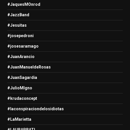
#JaquesMOnrod
#JazzBand
#Jesuitas
#josepedroni
#josesaramago
#JuanArancio
#JuanManueldeRosas
#JuanSagardia
#JulioMIgno
#krudaconcept
#laconspiraciondelosidiotas
#LaMarietta
#LAURAPRATI