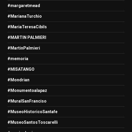
#margaretmead
#MarianaTurchio
#MariaTeresaCibils
#MARTIN PALMIERI
#MartinPalmieri
#memoria
#MISATANGO
#Mondrian
#Monumentoalapaz
#MuralSanFranciso
#MuseoHistoricoSantafe
#MuseoSantosToscarelli