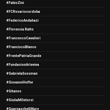
#FabioZini
#FCRosariocordoba
#FedericoAndahazi
#Florencia Ratto
#FrancescoCavalieri
#FranciscoBlanco
#FrentePatriaGrande
#FundacionArteviva
#GabrielaSussman
#GiovanniHoffer
#Gitanos
#GiuliaMOntorsi
#GuarnaschelliNury