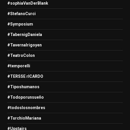
#sophiaVanDerBlank
#StefanoCurci
#Symposium
#TabernigDaniela
#TavernaIrigoyen
#TeatroColon
#temporelli
#TERSSE rICARDO
#Tiposhumanos
#Todoporunsueño
#todoslosnombres
#TurchioMariana
#Upstairs