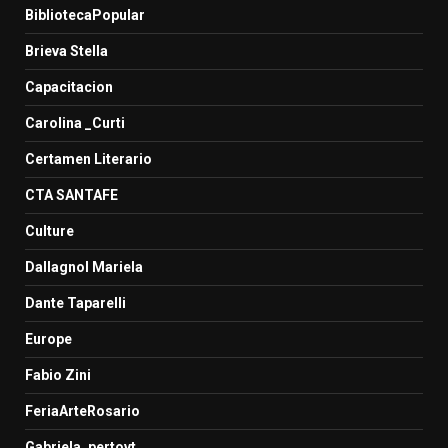
BibliotecaPopular
Brieva Stella
Capacitacion
Carolina _Curti
Certamen Literario
CTA SANTAFE
Culture
Dallagnol Mariela
Dante Taparelli
Europe
Fabio Zini
FeriaArteRosario
Gabriela_pertovt