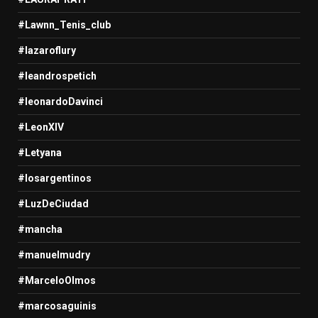
#Lawnn_Tenis_club
#lazaroflury
#leandrospetich
#leonardoDavinci
#LeonXIV
#Letyana
#losargentinos
#LuzDeCiudad
#mancha
#manuelmudry
#MarceloOlmos
#marcosaguinis