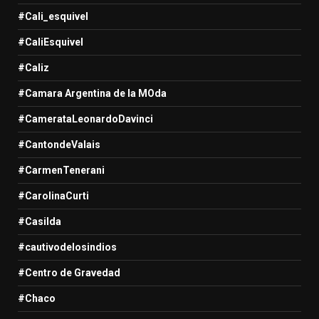
#Cali_esquivel
#CaliEsquivel
#Caliz
#Camara Argentina de la MOda
#CamerataLeonardoDavinci
#CantondeValais
#CarmenTenerani
#CarolinaCurti
#Casilda
#cautivodelosindios
#Centro de Gravedad
#Chaco