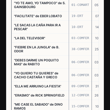
"YO TE AMO, YO TAMPOCO" de S.
01-COMART
05.02.70
GAINSBOURG
"FACILITATE" de EBER LOBATO
19-ERT
07.10.70
"LE SACAS LA CAÑA PARA IR A
10-ERT
14.07.71
PESCAR"
"LA DEL TELEVISOR"
03-COMFER
10.01.73
"FIEBRE EN LA JUNGLA" de B.
38-COMFER
25.10.73
ODOR
"DEBES DARME UN POQUITO
06-COMFER
03.05.74
MAS" de RABITO
"YO QUIERO TU QUIERES" de
06-COMFER
03.05.74
CACHO CASTAÑA Y GRECO
"ELLA ME ARRUINO LA FIESTA"
09-COMFER
31.07.74
"ERASMO" de RICK SPRINGFIELD
12-COMFER
26.09.74
"ME CASE EL SABADO" de DINO
15-COMFER
10.10.74
RAMOS