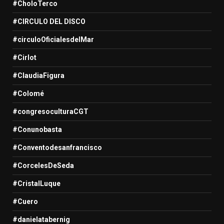
#CholoTerco
#CIRCULO DEL DISCO
#circuloOficialesdelMar
#Cirlot
#ClaudiaFigura
#Colomé
#congresoculturaCGT
#Conunobasta
#Conventodesanfrancisco
#CorcelesDeSeda
#CristalLuque
#Cuero
#danielatabernig