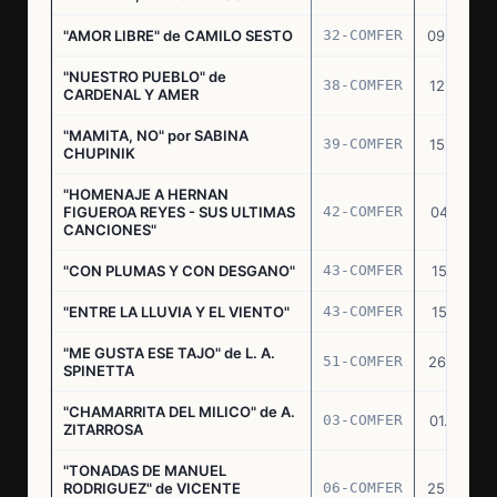
"AMOR LIBRE" de CAMILO SESTO
32-COMFER
09.09.76
"NUESTRO PUEBLO" de
38-COMFER
12.10.76
CARDENAL Y AMER
"MAMITA, NO" por SABINA
39-COMFER
15.10.76
CHUPINIK
"HOMENAJE A HERNAN
FIGUEROA REYES - SUS ULTIMAS
42-COMFER
04.11.76
CANCIONES"
"CON PLUMAS Y CON DESGANO"
43-COMFER
15.11.76
"ENTRE LA LLUVIA Y EL VIENTO"
43-COMFER
15.11.76
"ME GUSTA ESE TAJO" de L. A.
51-COMFER
26.12.76
SPINETTA
"CHAMARRITA DEL MILICO" de A.
03-COMFER
01.02.77
ZITARROSA
"TONADAS DE MANUEL
RODRIGUEZ" de VICENTE
06-COMFER
25.02.77