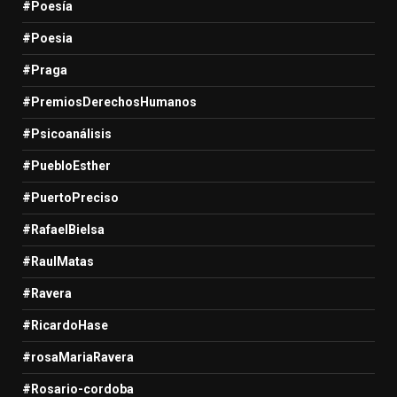
#Poesía
#Poesia
#Praga
#PremiosDerechosHumanos
#Psicoanálisis
#PuebloEsther
#PuertoPreciso
#RafaelBielsa
#RaulMatas
#Ravera
#RicardoHase
#rosaMariaRavera
#Rosario-cordoba