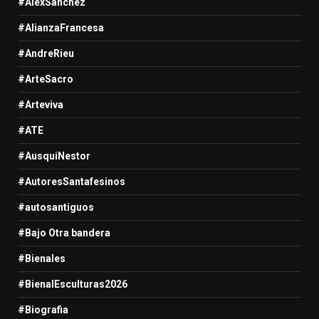
#AlexSanchez
#AlianzaFrancesa
#AndreRieu
#ArteSacro
#Arteviva
#ATE
#AusquiNestor
#AutoresSantafesinos
#autosantiguos
#Bajo Otra bandera
#Bienales
#BienalEsculturas2026
#Biografia