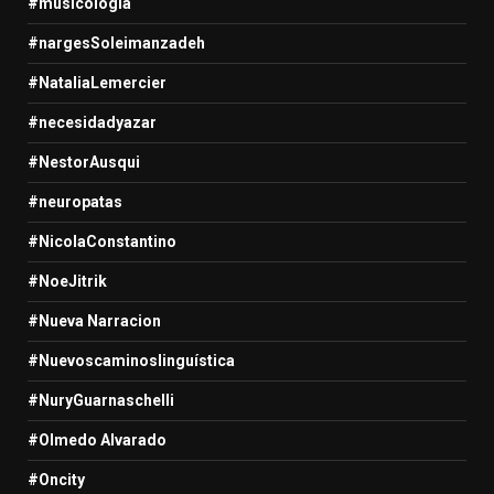
#musicologia
#nargesSoleimanzadeh
#NataliaLemercier
#necesidadyazar
#NestorAusqui
#neuropatas
#NicolaConstantino
#NoeJitrik
#Nueva Narracion
#Nuevoscaminoslinguística
#NuryGuarnaschelli
#Olmedo Alvarado
#Oncity