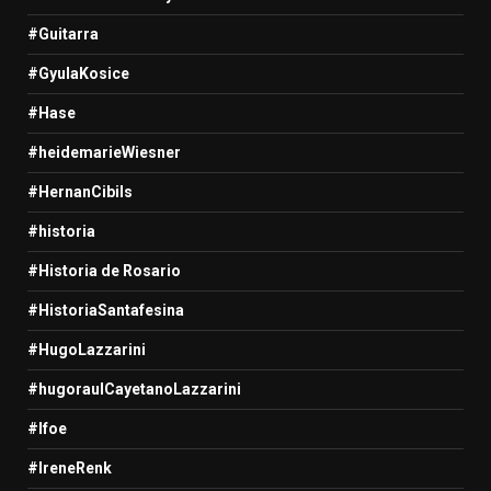
#Guitarra
#GyulaKosice
#Hase
#heidemarieWiesner
#HernanCibils
#historia
#Historia de Rosario
#HistoriaSantafesina
#HugoLazzarini
#hugoraulCayetanoLazzarini
#Ifoe
#IreneRenk