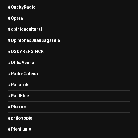
#OncityRadio
#Opera
#opinioncultural
#OpinionesJuanSagardia
#OSCARENSINCK
#OtiliaAcuña
#PadreCatena
#Pallarols
#PaulKlee
#Pharos
#philosopie
#Plenilunio