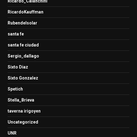
Ricardo_Calanchini
RicardoKauffman
Rubendelsolar
santa fe
santa fe ciudad
Sergio_dallago
Sixto Diaz
Sixto Gonzalez
Spetich
Stella_Brieva
taverna irigoyen
Uncategorized
UNR