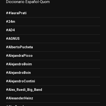
Diccionario Español-Quom
##lauraPrati
#24m
#AD4
#AGNUS
#AlbertoPucheta
#AlejandraPicco
#AlejandroBoim
#AlejandroBoin
#AlejandroContini
#Alex_Ruedi_Big_Band
#AlexanderHeinz