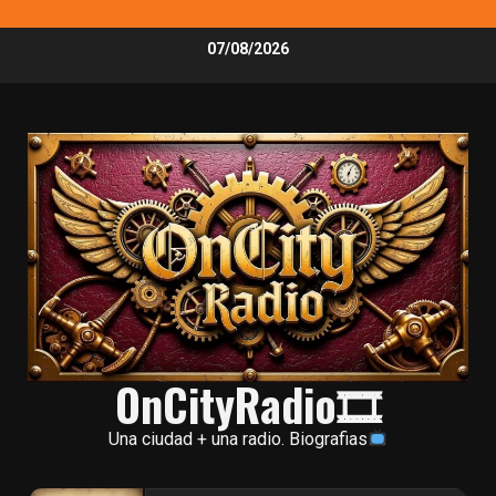
Skip
07/08/2026
to
content
OnCityRadio🎞
Una ciudad + una radio. Biografias