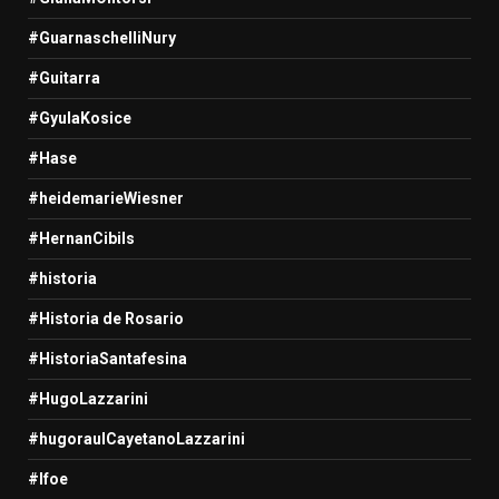
#GuarnaschelliNury
#Guitarra
#GyulaKosice
#Hase
#heidemarieWiesner
#HernanCibils
#historia
#Historia de Rosario
#HistoriaSantafesina
#HugoLazzarini
#hugoraulCayetanoLazzarini
#Ifoe