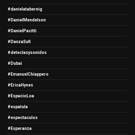
#danielatabernig
#DanielMendelson
#DanielPacitti
#DanzaSufi
#deteclasysonidos
#Dubai
#EmanuelChiappero
#EricaHynes
#EspacioLoa
#espatula
#espectaculos
#Esperanza