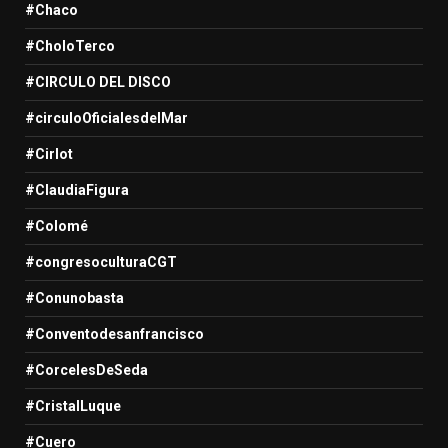
#Chaco
#CholoTerco
#CIRCULO DEL DISCO
#circuloOficialesdelMar
#Cirlot
#ClaudiaFigura
#Colomé
#congresoculturaCGT
#Conunobasta
#Conventodesanfrancisco
#CorcelesDeSeda
#CristalLuque
#Cuero