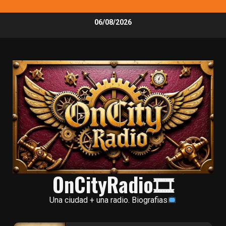
Skip
06/08/2026
to
content
OnCityRadio🎞
Una ciudad + una radio. Biografias