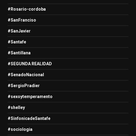
#Rosario-cordoba
#SanFranciso
#SanJavier
#Santafe
#Santillana
#SEGUNDA REALIDAD
#SenadoNacional
#SergioPradier
#sexoytemperamento
#shelley
#SinfonicadeSantafe
#sociologia