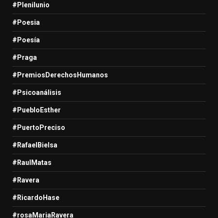
#Plenilunio
#Poesia
#Poesía
#Praga
#PremiosDerechosHumanos
#Psicoanálisis
#PuebloEsther
#PuertoPreciso
#RafaelBielsa
#RaulMatas
#Ravera
#RicardoHase
#rosaMariaRavera