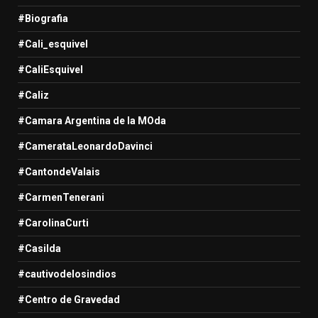
#Biografia
#Cali_esquivel
#CaliEsquivel
#Caliz
#Camara Argentina de la MOda
#CamerataLeonardoDavinci
#CantondeValais
#CarmenTenerani
#CarolinaCurti
#Casilda
#cautivodelosindios
#Centro de Gravedad