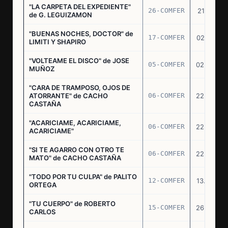
"LA CARPETA DEL EXPEDIENTE"
26-COMFER
21.10.75
de G. LEGUIZAMON
"BUENAS NOCHES, DOCTOR" de
17-COMFER
02.01.76
LIMITI Y SHAPIRO
"VOLTEAME EL DISCO" de JOSE
05-COMFER
02.02.76
MUÑOZ
"CARA DE TRAMPOSO, OJOS DE
ATORRANTE" de CACHO
06-COMFER
22.04.76
CASTAÑA
"ACARICIAME, ACARICIAME,
06-COMFER
22.04.76
ACARICIAME"
"SI TE AGARRO CON OTRO TE
06-COMFER
22.04.76
MATO" de CACHO CASTAÑA
"TODO POR TU CULPA" de PALITO
12-COMFER
13.05.76
ORTEGA
"TU CUERPO" de ROBERTO
15-COMFER
26.05.76
CARLOS