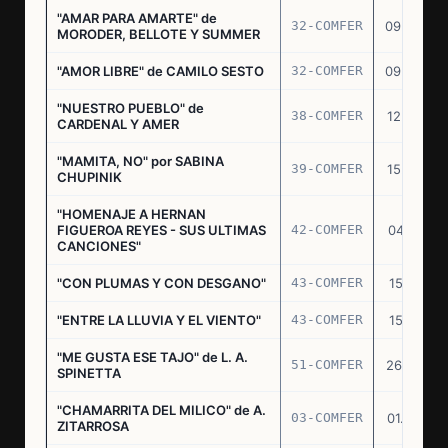
"AMAR PARA AMARTE" de
32-COMFER
09.09.76
MORODER, BELLOTE Y SUMMER
"AMOR LIBRE" de CAMILO SESTO
32-COMFER
09.09.76
"NUESTRO PUEBLO" de
38-COMFER
12.10.76
CARDENAL Y AMER
"MAMITA, NO" por SABINA
39-COMFER
15.10.76
CHUPINIK
"HOMENAJE A HERNAN
FIGUEROA REYES - SUS ULTIMAS
42-COMFER
04.11.76
CANCIONES"
"CON PLUMAS Y CON DESGANO"
43-COMFER
15.11.76
"ENTRE LA LLUVIA Y EL VIENTO"
43-COMFER
15.11.76
"ME GUSTA ESE TAJO" de L. A.
51-COMFER
26.12.76
SPINETTA
"CHAMARRITA DEL MILICO" de A.
03-COMFER
01.02.77
ZITARROSA