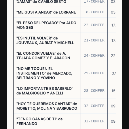
"JAMAS" de CAMILO SESTO
17-COMFER
03.06.76
"ME GUSTA ANDAR" de LORRANE
18-COMFER
03.06.76
"EL PESO DEL PECADO" Por ALDO
22-COMFER
17.06.76
MONGES
"ES INUTIL VOLVER" de
21-COMFER
17.06.76
JOUVEAUX, AURIAT Y MICHELL
"EL CONDOR VUELVE" de A.
24-COMFER
22.06.76
TEJADA GOMEZ Y E. ARAGON
"NO ME TOQUEN EL
INSTRUMENTO" de MERCADO,
25-COMFER
07.07.76
BELTRANO Y YOVINO
"LO IMPORTANTE ES SABERLO"
28-COMFER
15.07.76
de MALGIOGLIO Y ANELLI
"HOY TE QUEREMOS CANTAR" de
32-COMFER
09.09.76
MORETTO, MOLINA Y BARRUECO
"TENGO GANAS DE TI" de
32-COMFER
09.09.76
FERNANDO