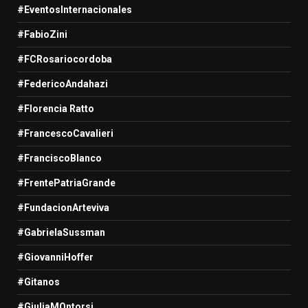
#EventosInternacionales
#FabioZini
#FCRosariocordoba
#FedericoAndahazi
#Florencia Ratto
#FrancescoCavalieri
#FranciscoBlanco
#FrentePatriaGrande
#FundacionArteviva
#GabrielaSussman
#GiovanniHoffer
#Gitanos
#GiuliaMOntorsi