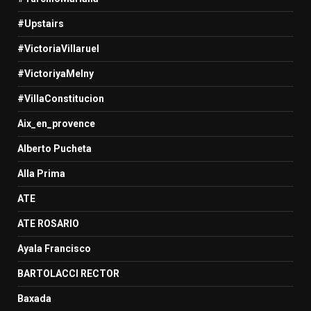
#Upstairs
#VictoriaVillaruel
#VictoriyaMelny
#VillaConstitucion
Aix_en_provence
Alberto Pucheta
Alla Prima
ATE
ATE ROSARIO
Ayala Francisco
BARTOLACCI RECTOR
Baxada