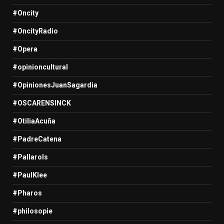
#Oncity
#OncityRadio
#Opera
#opinioncultural
#OpinionesJuanSagardia
#OSCARENSINCK
#OtiliaAcuña
#PadreCatena
#Pallarols
#PaulKlee
#Pharos
#philosopie