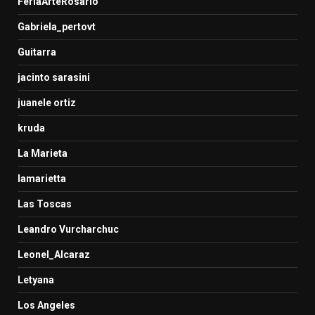
FeriaArteRosario
Gabriela_pertovt
Guitarra
jacinto sarasini
juanele ortiz
kruda
La Marieta
lamarietta
Las Toscas
Leandro Vurcharchuc
Leonel_Alcaraz
Letyana
Los Angeles