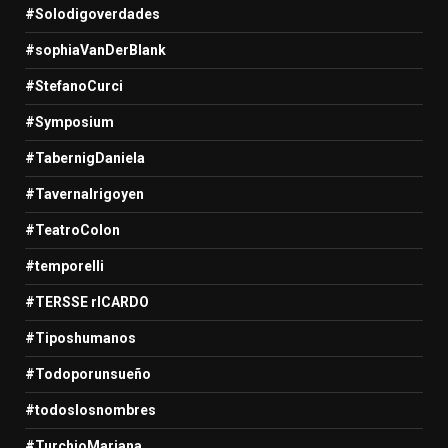
#Solodigoverdades
#sophiaVanDerBlank
#StefanoCurci
#Symposium
#TabernigDaniela
#TavernaIrigoyen
#TeatroColon
#temporelli
#TERSSE rICARDO
#Tiposhumanos
#Todoporunsueño
#todoslosnombres
#TurchioMariana