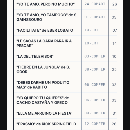
"YO TE AMO, PERO NO MUCHO"
24-COMART
26.11.69
"YO TE AMO, YO TAMPOCO" de S.
01-COMART
05.02.70
GAINSBOURG
"FACILITATE" de EBER LOBATO
19-ERT
07.10.70
"LE SACAS LA CAÑA PARA IR A
10-ERT
14.07.71
PESCAR"
"LA DEL TELEVISOR"
03-COMFER
10.01.73
"FIEBRE EN LA JUNGLA" de B.
38-COMFER
25.10.73
ODOR
"DEBES DARME UN POQUITO
06-COMFER
03.05.74
MAS" de RABITO
"YO QUIERO TU QUIERES" de
06-COMFER
03.05.74
CACHO CASTAÑA Y GRECO
"ELLA ME ARRUINO LA FIESTA"
09-COMFER
31.07.74
"ERASMO" de RICK SPRINGFIELD
12-COMFER
26.09.74