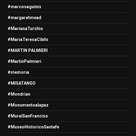
#marcosaguinis
#margaretmead
#MarianaTurchio
#MariaTeresaCibils
#MARTIN PALMIERI
#MartinPalmieri
#memoria
#MISATANGO
#Mondrian
#Monumentoalapaz
#MuralSanFranciso
#MuseoHistoricoSantafe