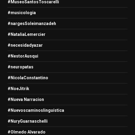
#MuseoSantosToscarelli
#musicologia
#nargesSoleimanzadeh
#NataliaLemercier
#necesidadyazar
#NestorAusqui
#neuropatas
#NicolaConstantino
#NoeJitrik
#Nueva Narracion
#Nuevoscaminoslinguística
#NuryGuarnaschelli
#Olmedo Alvarado