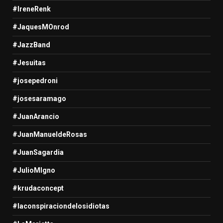
#IreneRenk
#JaquesMOnrod
#JazzBand
#Jesuitas
#josepedroni
#josesaramago
#JuanArancio
#JuanManueldeRosas
#JuanSagardia
#JulioMIgno
#krudaconcept
#laconspiraciondelosidiotas