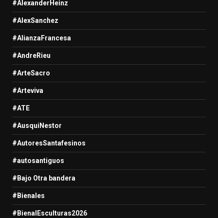
#AlexanderHeinz
#AlexSanchez
#AlianzaFrancesa
#AndreRieu
#ArteSacro
#Arteviva
#ATE
#AusquiNestor
#AutoresSantafesinos
#autosantiguos
#Bajo Otra bandera
#Bienales
#BienalEsculturas2026