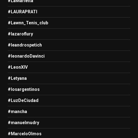
#LaMarietta
#LAURAPRATI
#Lawnn_Tenis_club
#lazaroflury
#leandrospetich
#leonardoDavinci
#LeonXIV
#Letyana
#losargentinos
#LuzDeCiudad
#mancha
#manuelmudry
#MarceloOlmos