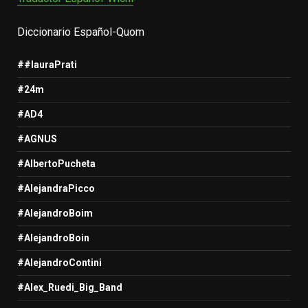
Diccionario Español-Quom
##lauraPrati
#24m
#AD4
#AGNUS
#AlbertoPucheta
#AlejandraPicco
#AlejandroBoim
#AlejandroBoin
#AlejandroContini
#Alex_Ruedi_Big_Band