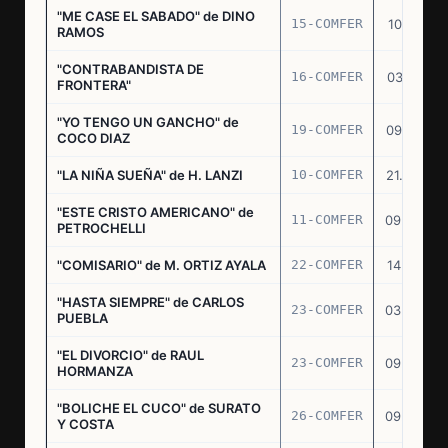
"ME CASE EL SABADO" de DINO
15-COMFER
10.10.74
RAMOS
"CONTRABANDISTA DE
16-COMFER
03.12.74
FRONTERA"
"YO TENGO UN GANCHO" de
19-COMFER
09.01.75
COCO DIAZ
"LA NIÑA SUEÑA" de H. LANZI
10-COMFER
21.03.75
"ESTE CRISTO AMERICANO" de
11-COMFER
09.04.75
PETROCHELLI
"COMISARIO" de M. ORTIZ AYALA
22-COMFER
14.07.75
"HASTA SIEMPRE" de CARLOS
23-COMFER
03.09.75
PUEBLA
"EL DIVORCIO" de RAUL
23-COMFER
09.09.75
HORMANZA
"BOLICHE EL CUCO" de SURATO
26-COMFER
09.09.75
Y COSTA