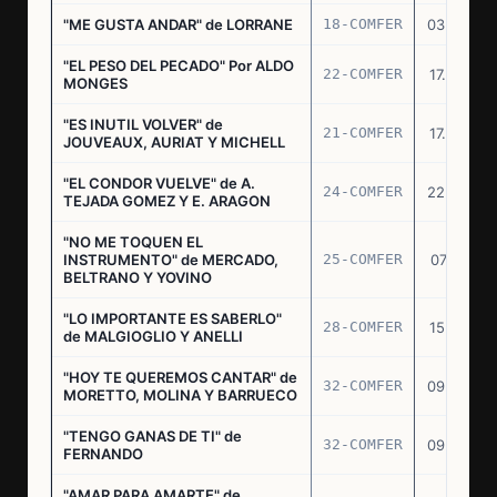
"ME GUSTA ANDAR" de LORRANE
18-COMFER
03.06.76
"EL PESO DEL PECADO" Por ALDO
22-COMFER
17.06.76
MONGES
"ES INUTIL VOLVER" de
21-COMFER
17.06.76
JOUVEAUX, AURIAT Y MICHELL
"EL CONDOR VUELVE" de A.
24-COMFER
22.06.76
TEJADA GOMEZ Y E. ARAGON
"NO ME TOQUEN EL
INSTRUMENTO" de MERCADO,
25-COMFER
07.07.76
BELTRANO Y YOVINO
"LO IMPORTANTE ES SABERLO"
28-COMFER
15.07.76
de MALGIOGLIO Y ANELLI
"HOY TE QUEREMOS CANTAR" de
32-COMFER
09.09.76
MORETTO, MOLINA Y BARRUECO
"TENGO GANAS DE TI" de
32-COMFER
09.09.76
FERNANDO
"AMAR PARA AMARTE" de