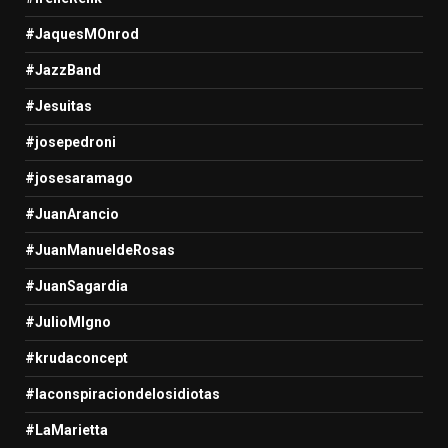
#JaquesMOnrod
#JazzBand
#Jesuitas
#josepedroni
#josesaramago
#JuanArancio
#JuanManueldeRosas
#JuanSagardia
#JulioMIgno
#krudaconcept
#laconspiraciondelosidiotas
#LaMarietta