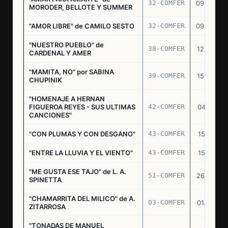
32-COMFER
09.09.76
MORODER, BELLOTE Y SUMMER
"AMOR LIBRE" de CAMILO SESTO
32-COMFER
09.09.76
"NUESTRO PUEBLO" de
38-COMFER
12.10.76
CARDENAL Y AMER
"MAMITA, NO" por SABINA
39-COMFER
15.10.76
CHUPINIK
"HOMENAJE A HERNAN
FIGUEROA REYES - SUS ULTIMAS
42-COMFER
04.11.76
CANCIONES"
"CON PLUMAS Y CON DESGANO"
43-COMFER
15.11.76
"ENTRE LA LLUVIA Y EL VIENTO"
43-COMFER
15.11.76
"ME GUSTA ESE TAJO" de L. A.
51-COMFER
26.12.76
SPINETTA
"CHAMARRITA DEL MILICO" de A.
03-COMFER
01.02.77
ZITARROSA
"TONADAS DE MANUEL