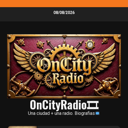
Skip
08/08/2026
to
content
OnCityRadio🎞
Una ciudad + una radio. Biografias