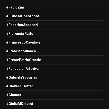
#FabioZini
#FCRosariocordoba
#FedericoAndahazi
#Florencia Ratto
#FrancescoCavalieri
#FranciscoBlanco
#FrentePatriaGrande
#FundacionArteviva
#GabrielaSussman
#GiovanniHoffer
#Gitanos
#GiuliaMOntorsi