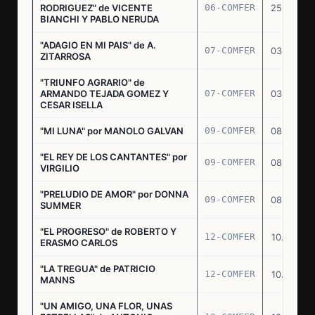
RODRIGUEZ" de VICENTE
06-COMFER
25.02.77
BIANCHI Y PABLO NERUDA
"ADAGIO EN MI PAIS" de A.
07-COMFER
03.03.77
ZITARROSA
"TRIUNFO AGRARIO" de
ARMANDO TEJADA GOMEZ Y
07-COMFER
03.03.77
CESAR ISELLA
"MI LUNA" por MANOLO GALVAN
09-COMFER
08.03.77
"EL REY DE LOS CANTANTES" por
09-COMFER
08.03.77
VIRGILIO
"PRELUDIO DE AMOR" por DONNA
09-COMFER
08.03.77
SUMMER
"EL PROGRESO" de ROBERTO Y
12-COMFER
10.03.77
ERASMO CARLOS
"LA TREGUA" de PATRICIO
12-COMFER
10.03.77
MANNS
"UN AMIGO, UNA FLOR, UNAS