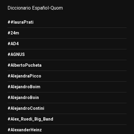
Diccionario Español-Quom
##lauraPrati
#24m
#AD4
#AGNUS
#AlbertoPucheta
#AlejandraPicco
#AlejandroBoim
#AlejandroBoin
#AlejandroContini
#Alex_Ruedi_Big_Band
#AlexanderHeinz