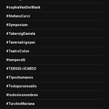
#sophiaVanDerBlank
#StefanoCurci
#Symposium
#TabernigDaniela
#TavernaIrigoyen
#TeatroColon
#temporelli
#TERSSE rICARDO
#Tiposhumanos
#Todoporunsueño
#todoslosnombres
#TurchioMariana