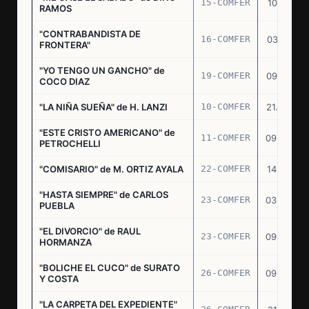
15-COMFER
10.10.74
RAMOS
"CONTRABANDISTA DE
16-COMFER
03.12.74
FRONTERA"
"YO TENGO UN GANCHO" de
19-COMFER
09.01.75
COCO DIAZ
"LA NIÑA SUEÑA" de H. LANZI
10-COMFER
21.03.75
"ESTE CRISTO AMERICANO" de
11-COMFER
09.04.75
PETROCHELLI
"COMISARIO" de M. ORTIZ AYALA
22-COMFER
14.07.75
"HASTA SIEMPRE" de CARLOS
23-COMFER
03.09.75
PUEBLA
"EL DIVORCIO" de RAUL
23-COMFER
09.09.75
HORMANZA
"BOLICHE EL CUCO" de SURATO
26-COMFER
09.09.75
Y COSTA
"LA CARPETA DEL EXPEDIENTE"