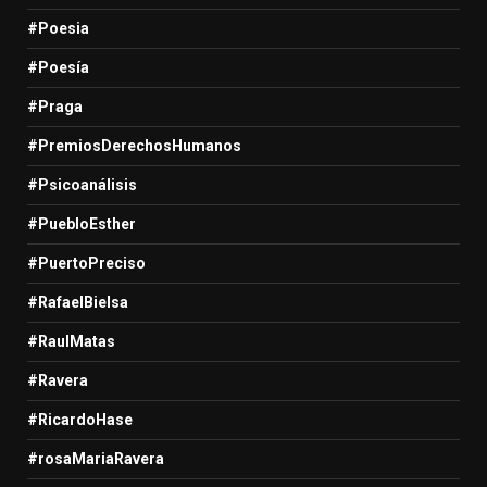
#Poesia
#Poesía
#Praga
#PremiosDerechosHumanos
#Psicoanálisis
#PuebloEsther
#PuertoPreciso
#RafaelBielsa
#RaulMatas
#Ravera
#RicardoHase
#rosaMariaRavera