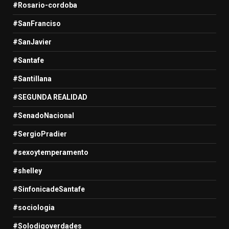
#Rosario-cordoba
#SanFranciso
#SanJavier
#Santafe
#Santillana
#SEGUNDA REALIDAD
#SenadoNacional
#SergioPradier
#sexoytemperamento
#shelley
#SinfonicadeSantafe
#sociologia
#Solodigoverdades