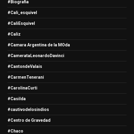
#Biografia
#Cali_esquivel
#CaliEsquivel
#Caliz
#Camara Argentina de la MOda
#CamerataLeonardoDavinci
#CantondeValais
#CarmenTenerani
#CarolinaCurti
#Casilda
#cautivodelosindios
#Centro de Gravedad
#Chaco