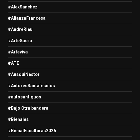
#AlexSanchez
#AlianzaFrancesa
#AndreRieu
#ArteSacro
#Arteviva
#ATE
#AusquiNestor
#AutoresSantafesinos
#autosantiguos
#Bajo Otra bandera
#Bienales
#BienalEsculturas2026