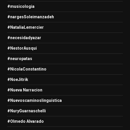
#musicologia
#nargesSoleimanzadeh
#NataliaLemercier
#necesidadyazar
#NestorAusqui
#neuropatas
#NicolaConstantino
#NoeJitrik
#Nueva Narracion
#Nuevoscaminoslinguística
#NuryGuarnaschelli
#Olmedo Alvarado