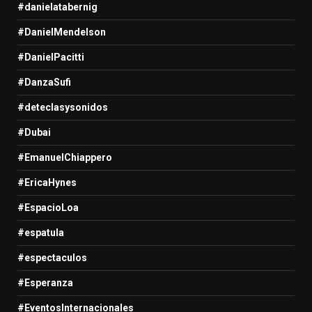
#danielatabernig
#DanielMendelson
#DanielPacitti
#DanzaSufi
#deteclasysonidos
#Dubai
#EmanuelChiappero
#EricaHynes
#EspacioLoa
#espatula
#espectaculos
#Esperanza
#EventosInternacionales