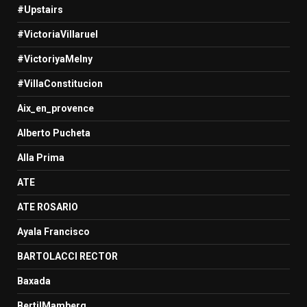
#Upstairs
#VictoriaVillaruel
#VictoriyaMelny
#VillaConstitucion
Aix_en_provence
Alberto Pucheta
Alla Prima
ATE
ATE ROSARIO
Ayala Francisco
BARTOLACCI RECTOR
Baxada
BertilMamberg