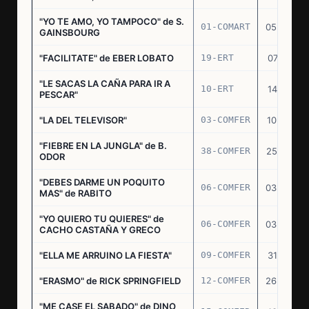
"YO TE AMO, YO TAMPOCO" de S.
01-COMART
05.02.70
GAINSBOURG
"FACILITATE" de EBER LOBATO
19-ERT
07.10.70
"LE SACAS LA CAÑA PARA IR A
10-ERT
14.07.71
PESCAR"
"LA DEL TELEVISOR"
03-COMFER
10.01.73
"FIEBRE EN LA JUNGLA" de B.
38-COMFER
25.10.73
ODOR
"DEBES DARME UN POQUITO
06-COMFER
03.05.74
MAS" de RABITO
"YO QUIERO TU QUIERES" de
06-COMFER
03.05.74
CACHO CASTAÑA Y GRECO
"ELLA ME ARRUINO LA FIESTA"
09-COMFER
31.07.74
"ERASMO" de RICK SPRINGFIELD
12-COMFER
26.09.74
"ME CASE EL SABADO" de DINO