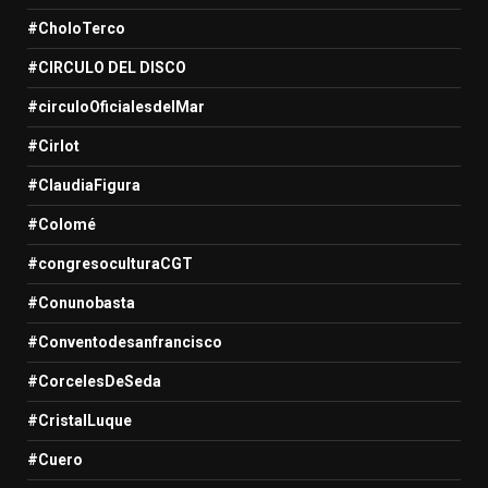
#CholoTerco
#CIRCULO DEL DISCO
#circuloOficialesdelMar
#Cirlot
#ClaudiaFigura
#Colomé
#congresoculturaCGT
#Conunobasta
#Conventodesanfrancisco
#CorcelesDeSeda
#CristalLuque
#Cuero