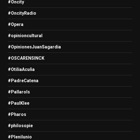
#Oncity
#OncityRadio
#Opera
#opinioncultural
#OpinionesJuanSagardia
#OSCARENSINCK
#OtiliaAcuña
#PadreCatena
#Pallarols
#PaulKlee
#Pharos
#philosopie
#Plenilunio