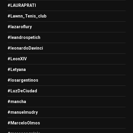
#LAURAPRATI
#Lawnn_Tenis_club
#lazaroflury
#leandrospetich
#leonardoDavinci
#LeonXIV
#Letyana
#losargentinos
#LuzDeCiudad
#mancha
#manuelmudry
#MarceloOlmos