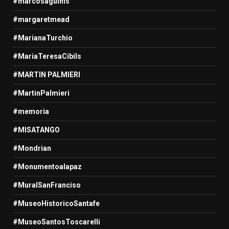
#marcosaguinis
#margaretmead
#MarianaTurchio
#MariaTeresaCibils
#MARTIN PALMIERI
#MartinPalmieri
#memoria
#MISATANGO
#Mondrian
#Monumentoalapaz
#MuralSanFranciso
#MuseoHistoricoSantafe
#MuseoSantosToscarelli