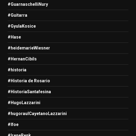
#GuarnaschelliNury
#Guitarra
#GyulaKosice
#Hase
#heidemarieWiesner
#HernanCibils
#historia
#Historia de Rosario
#HistoriaSantafesina
#HugoLazzarini
#hugoraulCayetanoLazzarini
#Ifoe
#IreneRenk