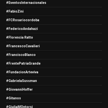
#EventosInternacionales
#FabioZini
#FCRosariocordoba
#FedericoAndahazi
#Florencia Ratto
#FrancescoCavalieri
#FranciscoBlanco
#FrentePatriaGrande
#FundacionArteviva
#GabrielaSussman
#GiovanniHoffer
#Gitanos
#GiuliaMOntorsi