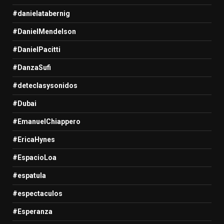
#danielatabernig
#DanielMendelson
#DanielPacitti
#DanzaSufi
#deteclasysonidos
#Dubai
#EmanuelChiappero
#EricaHynes
#EspacioLoa
#espatula
#espectaculos
#Esperanza