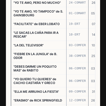
"YO TE AMO, PERO NO MUCHO"
24-COMART
26.11.69
"YO TE AMO, YO TAMPOCO" de S.
01-COMART
05.02.70
GAINSBOURG
"FACILITATE" de EBER LOBATO
19-ERT
07.10.70
"LE SACAS LA CAÑA PARA IR A
10-ERT
14.07.71
PESCAR"
"LA DEL TELEVISOR"
03-COMFER
10.01.73
"FIEBRE EN LA JUNGLA" de B.
38-COMFER
25.10.73
ODOR
"DEBES DARME UN POQUITO
06-COMFER
03.05.74
MAS" de RABITO
"YO QUIERO TU QUIERES" de
06-COMFER
03.05.74
CACHO CASTAÑA Y GRECO
"ELLA ME ARRUINO LA FIESTA"
09-COMFER
31.07.74
"ERASMO" de RICK SPRINGFIELD
12-COMFER
26.09.74