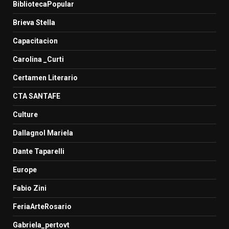
BibliotecaPopular
Brieva Stella
Capacitacion
Carolina _Curti
Certamen Literario
CTA SANTAFE
Culture
Dallagnol Mariela
Dante Taparelli
Europe
Fabio Zini
FeriaArteRosario
Gabriela_pertovt