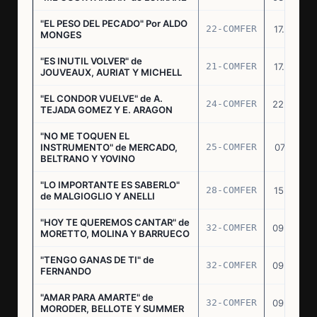
"EL PESO DEL PECADO" Por ALDO
22-COMFER
17.06.76
MONGES
"ES INUTIL VOLVER" de
21-COMFER
17.06.76
JOUVEAUX, AURIAT Y MICHELL
"EL CONDOR VUELVE" de A.
24-COMFER
22.06.76
TEJADA GOMEZ Y E. ARAGON
"NO ME TOQUEN EL
INSTRUMENTO" de MERCADO,
25-COMFER
07.07.76
BELTRANO Y YOVINO
"LO IMPORTANTE ES SABERLO"
28-COMFER
15.07.76
de MALGIOGLIO Y ANELLI
"HOY TE QUEREMOS CANTAR" de
32-COMFER
09.09.76
MORETTO, MOLINA Y BARRUECO
"TENGO GANAS DE TI" de
32-COMFER
09.09.76
FERNANDO
"AMAR PARA AMARTE" de
32-COMFER
09.09.76
MORODER, BELLOTE Y SUMMER