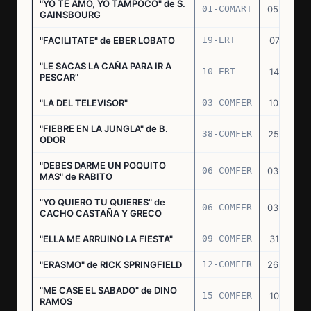
"YO TE AMO, YO TAMPOCO" de S.
01-COMART
05.02.70
GAINSBOURG
"FACILITATE" de EBER LOBATO
19-ERT
07.10.70
"LE SACAS LA CAÑA PARA IR A
10-ERT
14.07.71
PESCAR"
"LA DEL TELEVISOR"
03-COMFER
10.01.73
"FIEBRE EN LA JUNGLA" de B.
38-COMFER
25.10.73
ODOR
"DEBES DARME UN POQUITO
06-COMFER
03.05.74
MAS" de RABITO
"YO QUIERO TU QUIERES" de
06-COMFER
03.05.74
CACHO CASTAÑA Y GRECO
"ELLA ME ARRUINO LA FIESTA"
09-COMFER
31.07.74
"ERASMO" de RICK SPRINGFIELD
12-COMFER
26.09.74
"ME CASE EL SABADO" de DINO
15-COMFER
10.10.74
RAMOS