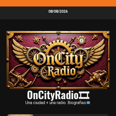
Skip
08/08/2026
to
content
OnCityRadio🎞
Una ciudad + una radio. Biografias