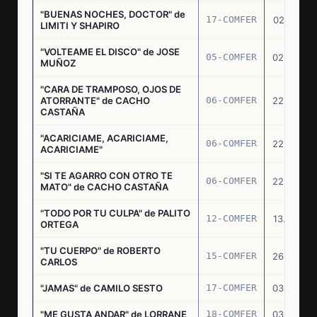
"BUENAS NOCHES, DOCTOR" de
17-COMFER
02.01.76
LIMITI Y SHAPIRO
"VOLTEAME EL DISCO" de JOSE
05-COMFER
02.02.76
MUÑOZ
"CARA DE TRAMPOSO, OJOS DE
ATORRANTE" de CACHO
06-COMFER
22.04.76
CASTAÑA
"ACARICIAME, ACARICIAME,
06-COMFER
22.04.76
ACARICIAME"
"SI TE AGARRO CON OTRO TE
06-COMFER
22.04.76
MATO" de CACHO CASTAÑA
"TODO POR TU CULPA" de PALITO
12-COMFER
13.05.76
ORTEGA
"TU CUERPO" de ROBERTO
15-COMFER
26.05.76
CARLOS
"JAMAS" de CAMILO SESTO
17-COMFER
03.06.76
"ME GUSTA ANDAR" de LORRANE
18-COMFER
03.06.76