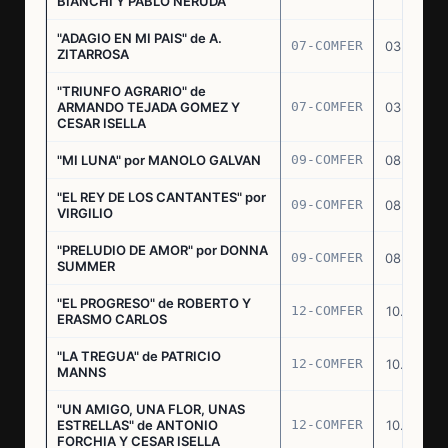
BIANCHI Y PABLO NERUDA
"ADAGIO EN MI PAIS" de A.
07-COMFER
03.03.77
ZITARROSA
"TRIUNFO AGRARIO" de
ARMANDO TEJADA GOMEZ Y
07-COMFER
03.03.77
CESAR ISELLA
"MI LUNA" por MANOLO GALVAN
09-COMFER
08.03.77
"EL REY DE LOS CANTANTES" por
09-COMFER
08.03.77
VIRGILIO
"PRELUDIO DE AMOR" por DONNA
09-COMFER
08.03.77
SUMMER
"EL PROGRESO" de ROBERTO Y
12-COMFER
10.03.77
ERASMO CARLOS
"LA TREGUA" de PATRICIO
12-COMFER
10.03.77
MANNS
"UN AMIGO, UNA FLOR, UNAS
ESTRELLAS" de ANTONIO
12-COMFER
10.03.77
FORCHIA Y CESAR ISELLA