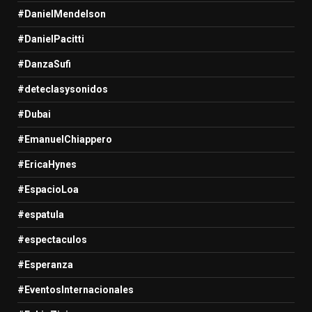
#DanielMendelson
#DanielPacitti
#DanzaSufi
#deteclasysonidos
#Dubai
#EmanuelChiappero
#EricaHynes
#EspacioLoa
#espatula
#espectaculos
#Esperanza
#EventosInternacionales