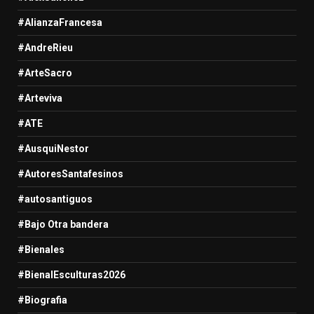
#AlianzaFrancesa
#AndreRieu
#ArteSacro
#Arteviva
#ATE
#AusquiNestor
#AutoresSantafesinos
#autosantiguos
#Bajo Otra bandera
#Bienales
#BienalEsculturas2026
#Biografia