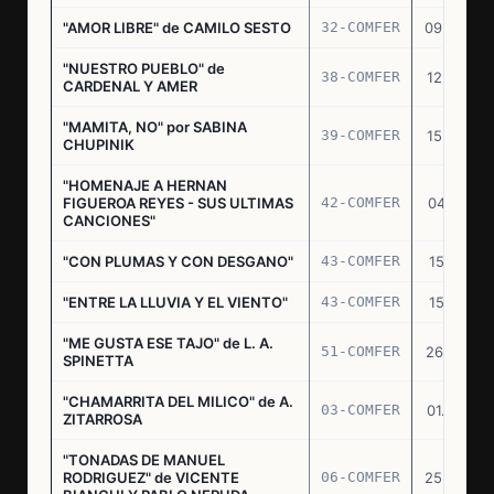
"AMOR LIBRE" de CAMILO SESTO
32-COMFER
09.09.76
"NUESTRO PUEBLO" de
38-COMFER
12.10.76
CARDENAL Y AMER
"MAMITA, NO" por SABINA
39-COMFER
15.10.76
CHUPINIK
"HOMENAJE A HERNAN
FIGUEROA REYES - SUS ULTIMAS
42-COMFER
04.11.76
CANCIONES"
"CON PLUMAS Y CON DESGANO"
43-COMFER
15.11.76
"ENTRE LA LLUVIA Y EL VIENTO"
43-COMFER
15.11.76
"ME GUSTA ESE TAJO" de L. A.
51-COMFER
26.12.76
SPINETTA
"CHAMARRITA DEL MILICO" de A.
03-COMFER
01.02.77
ZITARROSA
"TONADAS DE MANUEL
RODRIGUEZ" de VICENTE
06-COMFER
25.02.77