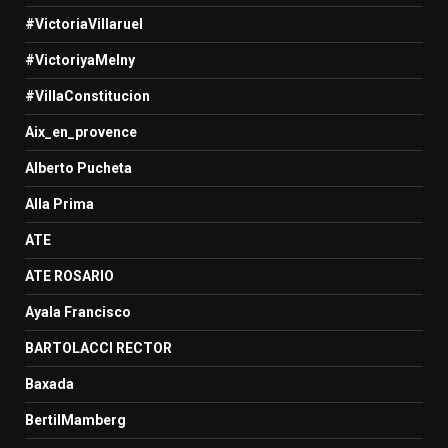
#VictoriaVillaruel
#VictoriyaMelny
#VillaConstitucion
Aix_en_provence
Alberto Pucheta
Alla Prima
ATE
ATE ROSARIO
Ayala Francisco
BARTOLACCI RECTOR
Baxada
BertilMamberg