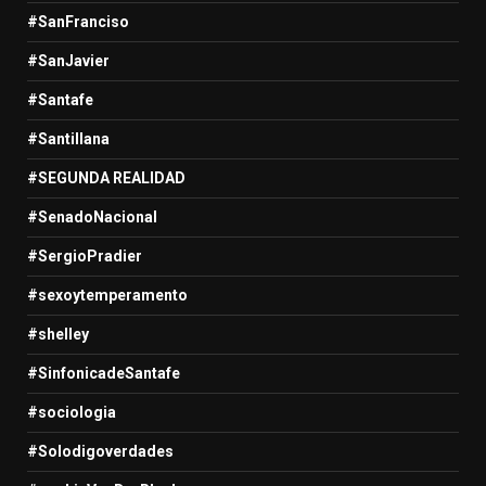
#SanFranciso
#SanJavier
#Santafe
#Santillana
#SEGUNDA REALIDAD
#SenadoNacional
#SergioPradier
#sexoytemperamento
#shelley
#SinfonicadeSantafe
#sociologia
#Solodigoverdades