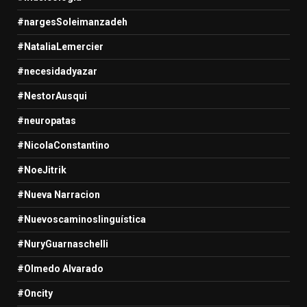
#nargesSoleimanzadeh
#NataliaLemercier
#necesidadyazar
#NestorAusqui
#neuropatas
#NicolaConstantino
#NoeJitrik
#Nueva Narracion
#Nuevoscaminoslinguística
#NuryGuarnaschelli
#Olmedo Alvarado
#Oncity