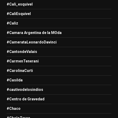
#Cali_esquivel
#CaliEsquivel
#Caliz
#Camara Argentina de la MOda
#CamerataLeonardoDavinci
#CantondeValais
#CarmenTenerani
#CarolinaCurti
#Casilda
#cautivodelosindios
#Centro de Gravedad
#Chaco
#CholoTerco