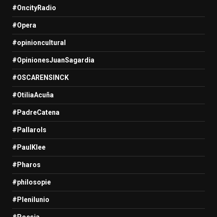
#OncityRadio
#Opera
#opinioncultural
#OpinionesJuanSagardia
#OSCARENSINCK
#OtiliaAcuña
#PadreCatena
#Pallarols
#PaulKlee
#Pharos
#philosopie
#Plenilunio
#Poesia