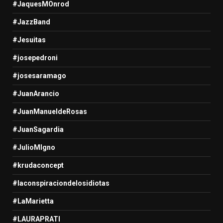
#JaquesMOnrod
#JazzBand
#Jesuitas
#josepedroni
#josesaramago
#JuanArancio
#JuanManueldeRosas
#JuanSagardia
#JulioMIgno
#krudaconcept
#laconspiraciondelosidiotas
#LaMarietta
#LAURAPRATI