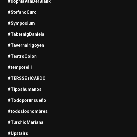
#sophiaVanDerBlank
#StefanoCurci
#Symposium
#TabernigDaniela
#TavernaIrigoyen
#TeatroColon
#temporelli
#TERSSE rICARDO
#Tiposhumanos
#Todoporunsueño
#todoslosnombres
#TurchioMariana
#Upstairs