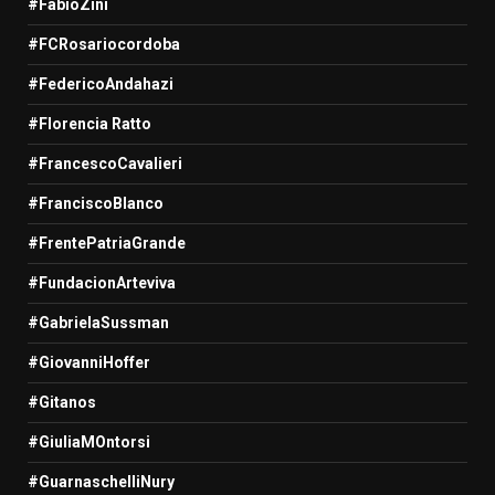
#FabioZini
#FCRosariocordoba
#FedericoAndahazi
#Florencia Ratto
#FrancescoCavalieri
#FranciscoBlanco
#FrentePatriaGrande
#FundacionArteviva
#GabrielaSussman
#GiovanniHoffer
#Gitanos
#GiuliaMOntorsi
#GuarnaschelliNury