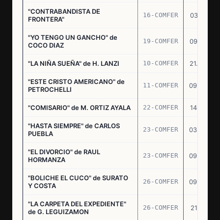
"CONTRABANDISTA DE
16-COMFER
03.12.74
FRONTERA"
"YO TENGO UN GANCHO" de
19-COMFER
09.01.75
COCO DIAZ
"LA NIÑA SUEÑA" de H. LANZI
10-COMFER
21.03.75
"ESTE CRISTO AMERICANO" de
11-COMFER
09.04.75
PETROCHELLI
"COMISARIO" de M. ORTIZ AYALA
22-COMFER
14.07.75
"HASTA SIEMPRE" de CARLOS
23-COMFER
03.09.75
PUEBLA
"EL DIVORCIO" de RAUL
23-COMFER
09.09.75
HORMANZA
"BOLICHE EL CUCO" de SURATO
26-COMFER
09.09.75
Y COSTA
"LA CARPETA DEL EXPEDIENTE"
26-COMFER
21.10.75
de G. LEGUIZAMON