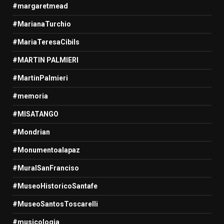
#margaretmead
#MarianaTurchio
#MariaTeresaCibils
#MARTIN PALMIERI
#MartinPalmieri
#memoria
#MISATANGO
#Mondrian
#Monumentoalapaz
#MuralSanFranciso
#MuseoHistoricoSantafe
#MuseoSantosToscarelli
#musicologia