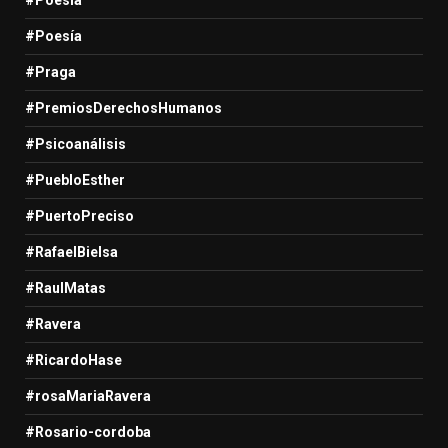
#Poesía
#Praga
#PremiosDerechosHumanos
#Psicoanálisis
#PuebloEsther
#PuertoPreciso
#RafaelBielsa
#RaulMatas
#Ravera
#RicardoHase
#rosaMariaRavera
#Rosario-cordoba