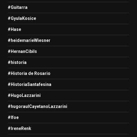
#Guitarra
#GyulaKosice
#Hase
#heidemarieWiesner
#HernanCibils
#historia
#Historia de Rosario
#HistoriaSantafesina
#HugoLazzarini
#hugoraulCayetanoLazzarini
#Ifoe
#IreneRenk