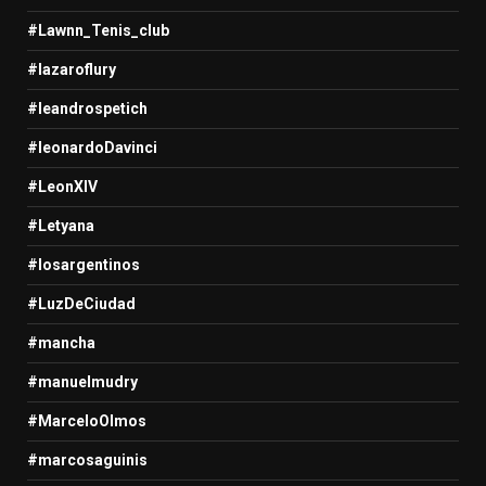
#Lawnn_Tenis_club
#lazaroflury
#leandrospetich
#leonardoDavinci
#LeonXIV
#Letyana
#losargentinos
#LuzDeCiudad
#mancha
#manuelmudry
#MarceloOlmos
#marcosaguinis