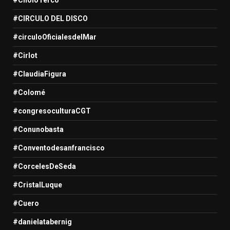
#CIRCULO DEL DISCO
#circuloOficialesdelMar
#Cirlot
#ClaudiaFigura
#Colomé
#congresoculturaCGT
#Conunobasta
#Conventodesanfrancisco
#CorcelesDeSeda
#CristalLuque
#Cuero
#danielatabernig