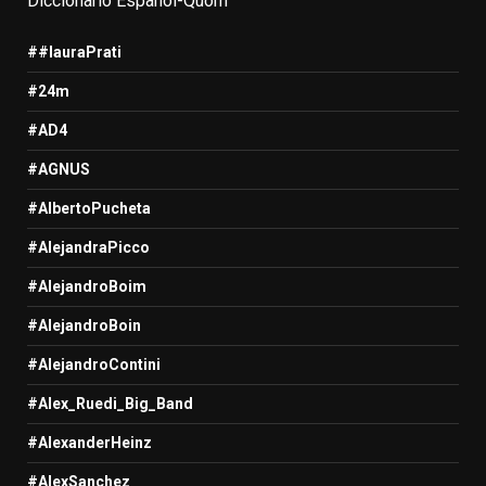
Diccionario Español-Quom
##lauraPrati
#24m
#AD4
#AGNUS
#AlbertoPucheta
#AlejandraPicco
#AlejandroBoim
#AlejandroBoin
#AlejandroContini
#Alex_Ruedi_Big_Band
#AlexanderHeinz
#AlexSanchez