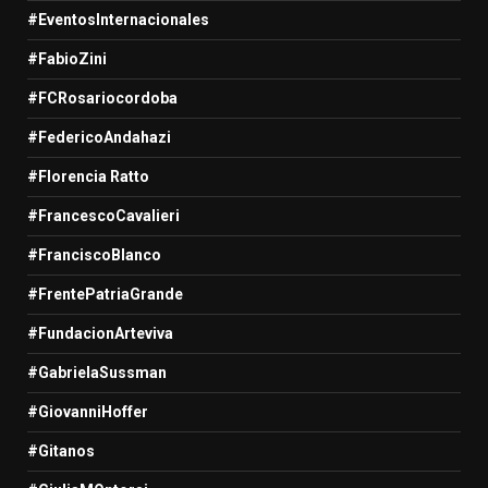
#EventosInternacionales
#FabioZini
#FCRosariocordoba
#FedericoAndahazi
#Florencia Ratto
#FrancescoCavalieri
#FranciscoBlanco
#FrentePatriaGrande
#FundacionArteviva
#GabrielaSussman
#GiovanniHoffer
#Gitanos