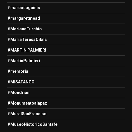
#marcosaguinis
#margaretmead
#MarianaTurchio
#MariaTeresaCibils
#MARTIN PALMIERI
#MartinPalmieri
#memoria
#MISATANGO
#Mondrian
#Monumentoalapaz
#MuralSanFranciso
#MuseoHistoricoSantafe