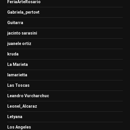
FeriaArteRosario
Gabriela_pertovt
Guitarra
jacinto sarasini
juanele ortiz
kruda
La Marieta
lamarietta
Las Toscas
Leandro Vurcharchuc
Leonel_Alcaraz
Letyana
Los Angeles