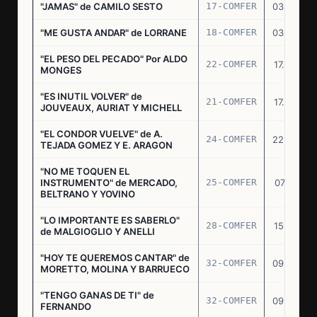
"JAMAS" de CAMILO SESTO
17-COMFER
03.06.76
"ME GUSTA ANDAR" de LORRANE
18-COMFER
03.06.76
"EL PESO DEL PECADO" Por ALDO
22-COMFER
17.06.76
MONGES
"ES INUTIL VOLVER" de
21-COMFER
17.06.76
JOUVEAUX, AURIAT Y MICHELL
"EL CONDOR VUELVE" de A.
24-COMFER
22.06.76
TEJADA GOMEZ Y E. ARAGON
"NO ME TOQUEN EL
INSTRUMENTO" de MERCADO,
25-COMFER
07.07.76
BELTRANO Y YOVINO
"LO IMPORTANTE ES SABERLO"
28-COMFER
15.07.76
de MALGIOGLIO Y ANELLI
"HOY TE QUEREMOS CANTAR" de
32-COMFER
09.09.76
MORETTO, MOLINA Y BARRUECO
"TENGO GANAS DE TI" de
32-COMFER
09.09.76
FERNANDO