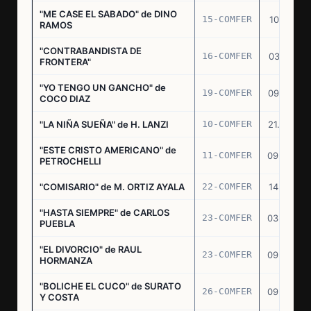
"ME CASE EL SABADO" de DINO
15-COMFER
10.10.74
RAMOS
"CONTRABANDISTA DE
16-COMFER
03.12.74
FRONTERA"
"YO TENGO UN GANCHO" de
19-COMFER
09.01.75
COCO DIAZ
"LA NIÑA SUEÑA" de H. LANZI
10-COMFER
21.03.75
"ESTE CRISTO AMERICANO" de
11-COMFER
09.04.75
PETROCHELLI
"COMISARIO" de M. ORTIZ AYALA
22-COMFER
14.07.75
"HASTA SIEMPRE" de CARLOS
23-COMFER
03.09.75
PUEBLA
"EL DIVORCIO" de RAUL
23-COMFER
09.09.75
HORMANZA
"BOLICHE EL CUCO" de SURATO
26-COMFER
09.09.75
Y COSTA