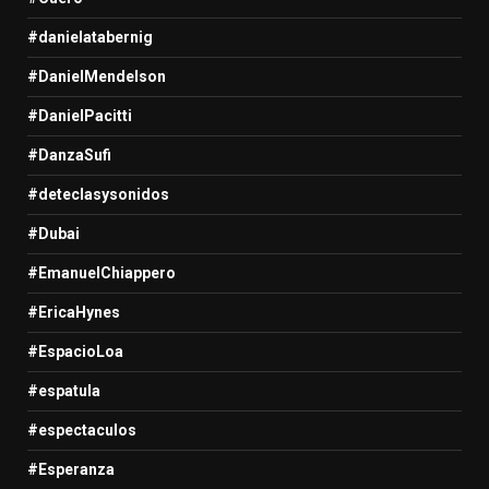
#danielatabernig
#DanielMendelson
#DanielPacitti
#DanzaSufi
#deteclasysonidos
#Dubai
#EmanuelChiappero
#EricaHynes
#EspacioLoa
#espatula
#espectaculos
#Esperanza