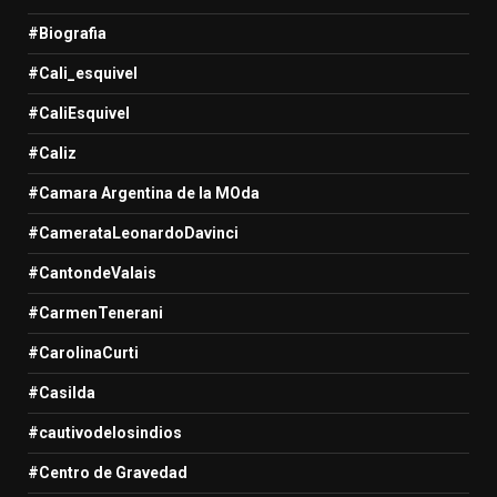
#Biografia
#Cali_esquivel
#CaliEsquivel
#Caliz
#Camara Argentina de la MOda
#CamerataLeonardoDavinci
#CantondeValais
#CarmenTenerani
#CarolinaCurti
#Casilda
#cautivodelosindios
#Centro de Gravedad