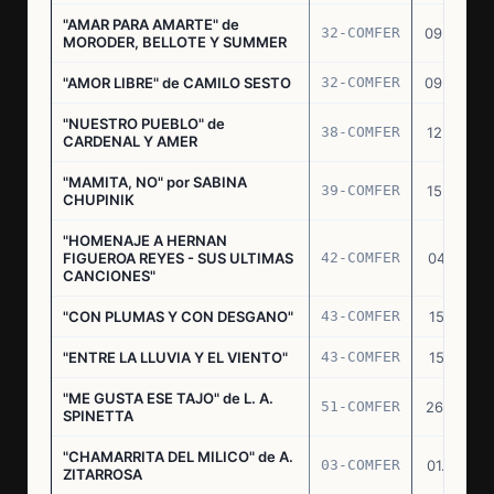
"AMAR PARA AMARTE" de
32-COMFER
09.09.76
MORODER, BELLOTE Y SUMMER
"AMOR LIBRE" de CAMILO SESTO
32-COMFER
09.09.76
"NUESTRO PUEBLO" de
38-COMFER
12.10.76
CARDENAL Y AMER
"MAMITA, NO" por SABINA
39-COMFER
15.10.76
CHUPINIK
"HOMENAJE A HERNAN
FIGUEROA REYES - SUS ULTIMAS
42-COMFER
04.11.76
CANCIONES"
"CON PLUMAS Y CON DESGANO"
43-COMFER
15.11.76
"ENTRE LA LLUVIA Y EL VIENTO"
43-COMFER
15.11.76
"ME GUSTA ESE TAJO" de L. A.
51-COMFER
26.12.76
SPINETTA
"CHAMARRITA DEL MILICO" de A.
03-COMFER
01.02.77
ZITARROSA