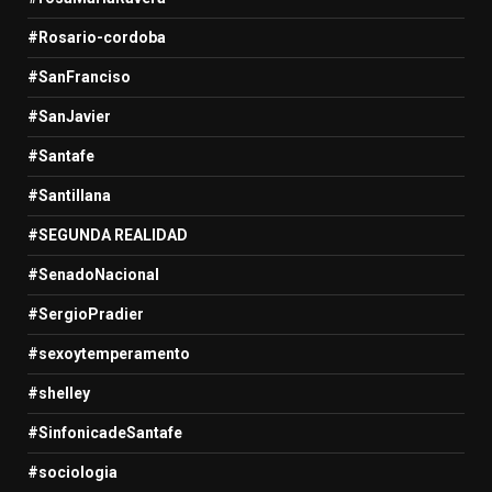
#Rosario-cordoba
#SanFranciso
#SanJavier
#Santafe
#Santillana
#SEGUNDA REALIDAD
#SenadoNacional
#SergioPradier
#sexoytemperamento
#shelley
#SinfonicadeSantafe
#sociologia