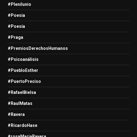
#Plenilunio
#Poesia
#Poesía
#Praga
#PremiosDerechosHumanos
#Psicoanálisis
#PuebloEsther
#PuertoPreciso
#RafaelBielsa
#RaulMatas
#Ravera
#RicardoHase
#rosaMariaRavera