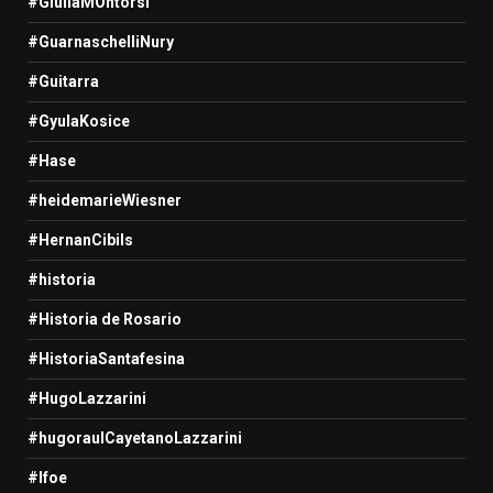
#GiuliaMOntorsi
#GuarnaschelliNury
#Guitarra
#GyulaKosice
#Hase
#heidemarieWiesner
#HernanCibils
#historia
#Historia de Rosario
#HistoriaSantafesina
#HugoLazzarini
#hugoraulCayetanoLazzarini
#Ifoe