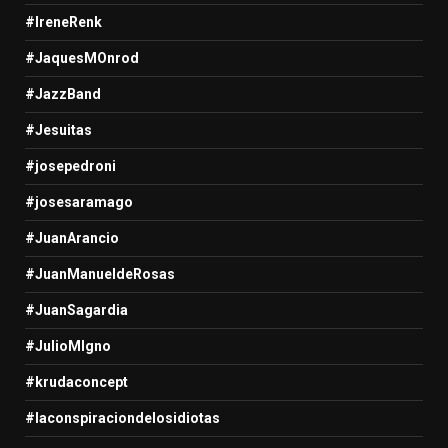
#IreneRenk
#JaquesMOnrod
#JazzBand
#Jesuitas
#josepedroni
#josesaramago
#JuanArancio
#JuanManueldeRosas
#JuanSagardia
#JulioMIgno
#krudaconcept
#laconspiraciondelosidiotas