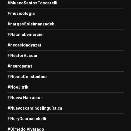
#MuseoSantosToscarelli
#musicologia
#nargesSoleimanzadeh
#NataliaLemercier
#necesidadyazar
#NestorAusqui
#neuropatas
#NicolaConstantino
#NoeJitrik
#Nueva Narracion
#Nuevoscaminoslinguística
#NuryGuarnaschelli
#Olmedo Alvarado