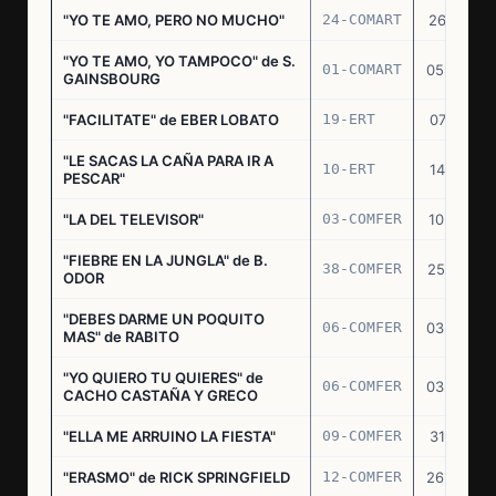
"YO TE AMO, PERO NO MUCHO"
24-COMART
26.11.69
"YO TE AMO, YO TAMPOCO" de S.
01-COMART
05.02.70
GAINSBOURG
"FACILITATE" de EBER LOBATO
19-ERT
07.10.70
"LE SACAS LA CAÑA PARA IR A
10-ERT
14.07.71
PESCAR"
"LA DEL TELEVISOR"
03-COMFER
10.01.73
"FIEBRE EN LA JUNGLA" de B.
38-COMFER
25.10.73
ODOR
"DEBES DARME UN POQUITO
06-COMFER
03.05.74
MAS" de RABITO
"YO QUIERO TU QUIERES" de
06-COMFER
03.05.74
CACHO CASTAÑA Y GRECO
"ELLA ME ARRUINO LA FIESTA"
09-COMFER
31.07.74
"ERASMO" de RICK SPRINGFIELD
12-COMFER
26.09.74