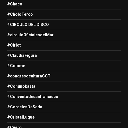
#Chaco
#CholoTerco
#CIRCULO DEL DISCO
#circuloOficialesdelMar
#Cirlot
#ClaudiaFigura
#Colomé
#congresoculturaCGT
#Conunobasta
#Conventodesanfrancisco
#CorcelesDeSeda
#CristalLuque
#Cuero