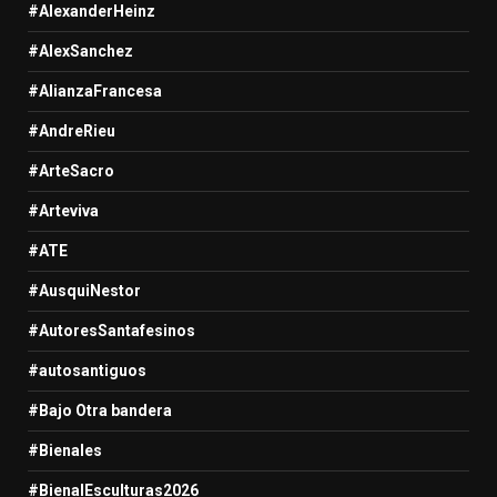
#AlexanderHeinz
#AlexSanchez
#AlianzaFrancesa
#AndreRieu
#ArteSacro
#Arteviva
#ATE
#AusquiNestor
#AutoresSantafesinos
#autosantiguos
#Bajo Otra bandera
#Bienales
#BienalEsculturas2026