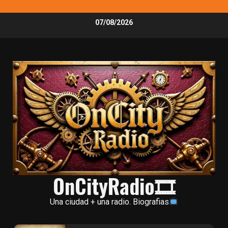
Skip
07/08/2026
to
content
OnCityRadio🎞
Una ciudad + una radio. Biografias