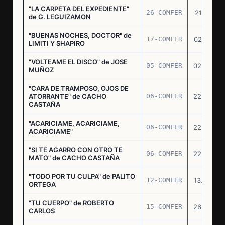
"LA CARPETA DEL EXPEDIENTE"
26-COMFER
21.10.75
de G. LEGUIZAMON
"BUENAS NOCHES, DOCTOR" de
17-COMFER
02.01.76
LIMITI Y SHAPIRO
"VOLTEAME EL DISCO" de JOSE
05-COMFER
02.02.76
MUÑOZ
"CARA DE TRAMPOSO, OJOS DE
ATORRANTE" de CACHO
06-COMFER
22.04.76
CASTAÑA
"ACARICIAME, ACARICIAME,
06-COMFER
22.04.76
ACARICIAME"
"SI TE AGARRO CON OTRO TE
06-COMFER
22.04.76
MATO" de CACHO CASTAÑA
"TODO POR TU CULPA" de PALITO
12-COMFER
13.05.76
ORTEGA
"TU CUERPO" de ROBERTO
15-COMFER
26.05.76
CARLOS