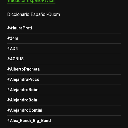
Traductor Español-Wichi
Diccionario Español-Quom
##lauraPrati
#24m
#AD4
#AGNUS
#AlbertoPucheta
#AlejandraPicco
#AlejandroBoim
#AlejandroBoin
#AlejandroContini
#Alex_Ruedi_Big_Band