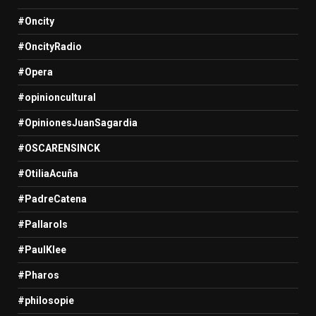
#Oncity
#OncityRadio
#Opera
#opinioncultural
#OpinionesJuanSagardia
#OSCARENSINCK
#OtiliaAcuña
#PadreCatena
#Pallarols
#PaulKlee
#Pharos
#philosopie