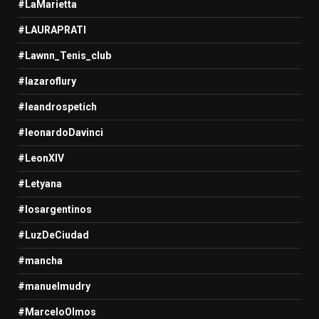
#LaMarietta
#LAURAPRATI
#Lawnn_Tenis_club
#lazaroflury
#leandrospetich
#leonardoDavinci
#LeonXIV
#Letyana
#losargentinos
#LuzDeCiudad
#mancha
#manuelmudry
#MarceloOlmos