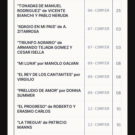
"TONADAS DE MANUEL
RODRIGUEZ" de VICENTE
06-COMFER
25.02.77
BIANCHI Y PABLO NERUDA
"ADAGIO EN MI PAIS" de A.
07-COMFER
03.03.77
ZITARROSA
"TRIUNFO AGRARIO" de
ARMANDO TEJADA GOMEZ Y
07-COMFER
03.03.77
CESAR ISELLA
"MI LUNA" por MANOLO GALVAN
09-COMFER
08.03.77
"EL REY DE LOS CANTANTES" por
09-COMFER
08.03.77
VIRGILIO
"PRELUDIO DE AMOR" por DONNA
09-COMFER
08.03.77
SUMMER
"EL PROGRESO" de ROBERTO Y
12-COMFER
10.03.77
ERASMO CARLOS
"LA TREGUA" de PATRICIO
12-COMFER
10.03.77
MANNS