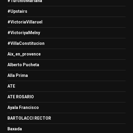
#TurchioMariana
#Upstairs
#VictoriaVillaruel
#VictoriyaMelny
#VillaConstitucion
Aix_en_provence
Alberto Pucheta
Alla Prima
ATE
ATE ROSARIO
Ayala Francisco
BARTOLACCI RECTOR
Baxada