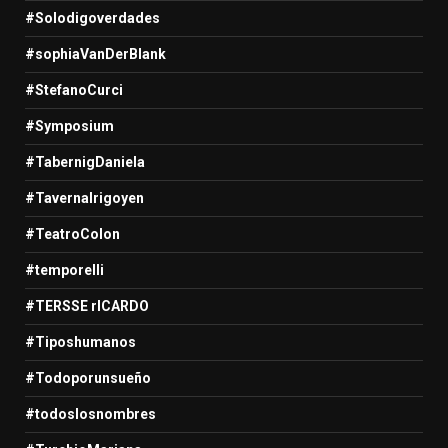
#Solodigoverdades
#sophiaVanDerBlank
#StefanoCurci
#Symposium
#TabernigDaniela
#TavernaIrigoyen
#TeatroColon
#temporelli
#TERSSE rICARDO
#Tiposhumanos
#Todoporunsueño
#todoslosnombres