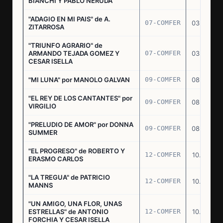
BIANCHI Y PABLO NERUDA
"ADAGIO EN MI PAIS" de A.
07-COMFER
03.03.77
ZITARROSA
"TRIUNFO AGRARIO" de
ARMANDO TEJADA GOMEZ Y
07-COMFER
03.03.77
CESAR ISELLA
"MI LUNA" por MANOLO GALVAN
09-COMFER
08.03.77
"EL REY DE LOS CANTANTES" por
09-COMFER
08.03.77
VIRGILIO
"PRELUDIO DE AMOR" por DONNA
09-COMFER
08.03.77
SUMMER
"EL PROGRESO" de ROBERTO Y
12-COMFER
10.03.77
ERASMO CARLOS
"LA TREGUA" de PATRICIO
12-COMFER
10.03.77
MANNS
"UN AMIGO, UNA FLOR, UNAS
ESTRELLAS" de ANTONIO
12-COMFER
10.03.77
FORCHIA Y CESAR ISELLA