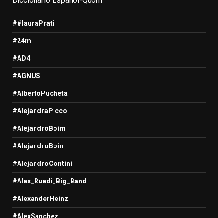
Diccionario Español-Quom
##lauraPrati
#24m
#AD4
#AGNUS
#AlbertoPucheta
#AlejandraPicco
#AlejandroBoim
#AlejandroBoin
#AlejandroContini
#Alex_Ruedi_Big_Band
#AlexanderHeinz
#AlexSanchez