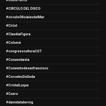
#CIRCULO DEL DISCO
#circuloOficialesdelMar
#Cirlot
#ClaudiaFigura
#Colomé
#congresoculturaCGT
#Conunobasta
#Conventodesanfrancisco
#CorcelesDeSeda
#CristalLuque
#Cuero
#danielatabernig