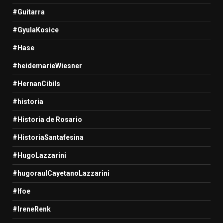
#Guitarra
#GyulaKosice
#Hase
#heidemarieWiesner
#HernanCibils
#historia
#Historia de Rosario
#HistoriaSantafesina
#HugoLazzarini
#hugoraulCayetanoLazzarini
#Ifoe
#IreneRenk