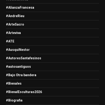
#AlianzaFrancesa
#AndreRieu
#ArteSacro
#Arteviva
#ATE
#AusquiNestor
#AutoresSantafesinos
#autosantiguos
#Bajo Otra bandera
#Bienales
#BienalEsculturas2026
#Biografia