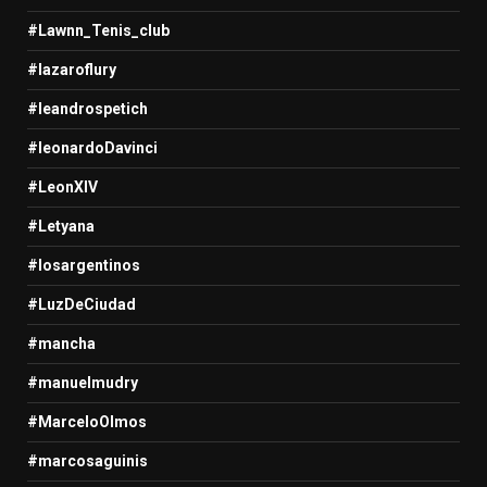
#Lawnn_Tenis_club
#lazaroflury
#leandrospetich
#leonardoDavinci
#LeonXIV
#Letyana
#losargentinos
#LuzDeCiudad
#mancha
#manuelmudry
#MarceloOlmos
#marcosaguinis