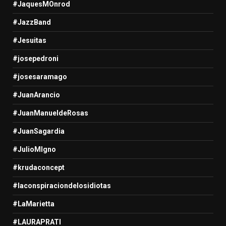
#JaquesMOnrod
#JazzBand
#Jesuitas
#josepedroni
#josesaramago
#JuanArancio
#JuanManueldeRosas
#JuanSagardia
#JulioMIgno
#krudaconcept
#laconspiraciondelosidiotas
#LaMarietta
#LAURAPRATI