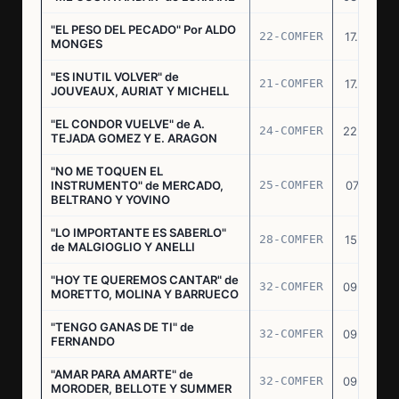
"EL PESO DEL PECADO" Por ALDO
22-COMFER
17.06.76
MONGES
"ES INUTIL VOLVER" de
21-COMFER
17.06.76
JOUVEAUX, AURIAT Y MICHELL
"EL CONDOR VUELVE" de A.
24-COMFER
22.06.76
TEJADA GOMEZ Y E. ARAGON
"NO ME TOQUEN EL
INSTRUMENTO" de MERCADO,
25-COMFER
07.07.76
BELTRANO Y YOVINO
"LO IMPORTANTE ES SABERLO"
28-COMFER
15.07.76
de MALGIOGLIO Y ANELLI
"HOY TE QUEREMOS CANTAR" de
32-COMFER
09.09.76
MORETTO, MOLINA Y BARRUECO
"TENGO GANAS DE TI" de
32-COMFER
09.09.76
FERNANDO
"AMAR PARA AMARTE" de
32-COMFER
09.09.76
MORODER, BELLOTE Y SUMMER