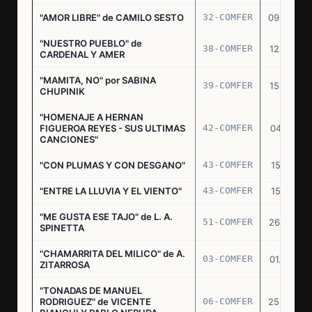
"AMOR LIBRE" de CAMILO SESTO
32-COMFER
09.09.76
"NUESTRO PUEBLO" de
38-COMFER
12.10.76
CARDENAL Y AMER
"MAMITA, NO" por SABINA
39-COMFER
15.10.76
CHUPINIK
"HOMENAJE A HERNAN
FIGUEROA REYES - SUS ULTIMAS
42-COMFER
04.11.76
CANCIONES"
"CON PLUMAS Y CON DESGANO"
43-COMFER
15.11.76
"ENTRE LA LLUVIA Y EL VIENTO"
43-COMFER
15.11.76
"ME GUSTA ESE TAJO" de L. A.
51-COMFER
26.12.76
SPINETTA
"CHAMARRITA DEL MILICO" de A.
03-COMFER
01.02.77
ZITARROSA
"TONADAS DE MANUEL
RODRIGUEZ" de VICENTE
06-COMFER
25.02.77