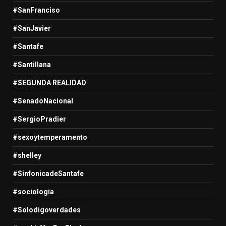
#SanFranciso
#SanJavier
#Santafe
#Santillana
#SEGUNDA REALIDAD
#SenadoNacional
#SergioPradier
#sexoytemperamento
#shelley
#SinfonicadeSantafe
#sociologia
#Solodigoverdades