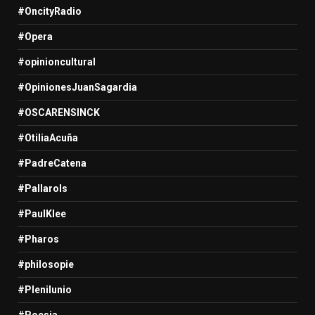
#OncityRadio
#Opera
#opinioncultural
#OpinionesJuanSagardia
#OSCARENSINCK
#OtiliaAcuña
#PadreCatena
#Pallarols
#PaulKlee
#Pharos
#philosopie
#Plenilunio
#Poesia