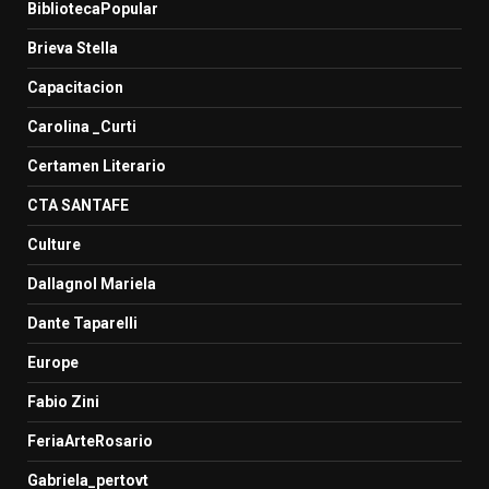
BibliotecaPopular
Brieva Stella
Capacitacion
Carolina _Curti
Certamen Literario
CTA SANTAFE
Culture
Dallagnol Mariela
Dante Taparelli
Europe
Fabio Zini
FeriaArteRosario
Gabriela_pertovt