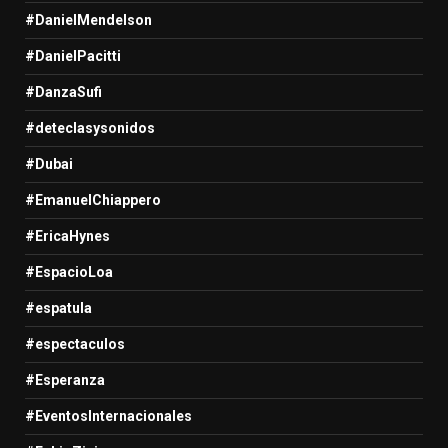
#DanielMendelson
#DanielPacitti
#DanzaSufi
#deteclasysonidos
#Dubai
#EmanuelChiappero
#EricaHynes
#EspacioLoa
#espatula
#espectaculos
#Esperanza
#EventosInternacionales