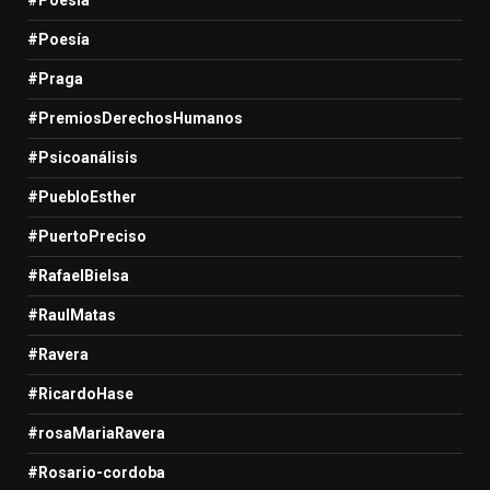
#Poesía
#Praga
#PremiosDerechosHumanos
#Psicoanálisis
#PuebloEsther
#PuertoPreciso
#RafaelBielsa
#RaulMatas
#Ravera
#RicardoHase
#rosaMariaRavera
#Rosario-cordoba