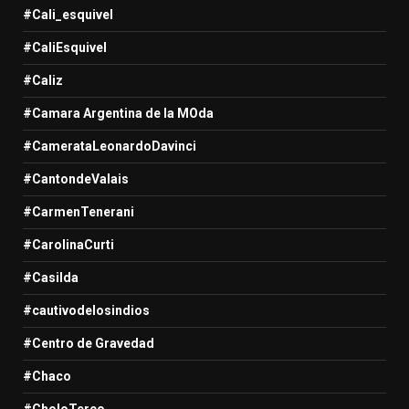
#Cali_esquivel
#CaliEsquivel
#Caliz
#Camara Argentina de la MOda
#CamerataLeonardoDavinci
#CantondeValais
#CarmenTenerani
#CarolinaCurti
#Casilda
#cautivodelosindios
#Centro de Gravedad
#Chaco
#CholoTerco