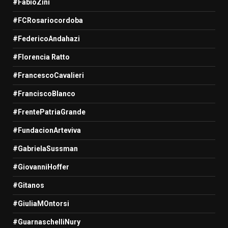
#FabioZini
#FCRosariocordoba
#FedericoAndahazi
#Florencia Ratto
#FrancescoCavalieri
#FranciscoBlanco
#FrentePatriaGrande
#FundacionArteviva
#GabrielaSussman
#GiovanniHoffer
#Gitanos
#GiuliaMOntorsi
#GuarnaschelliNury