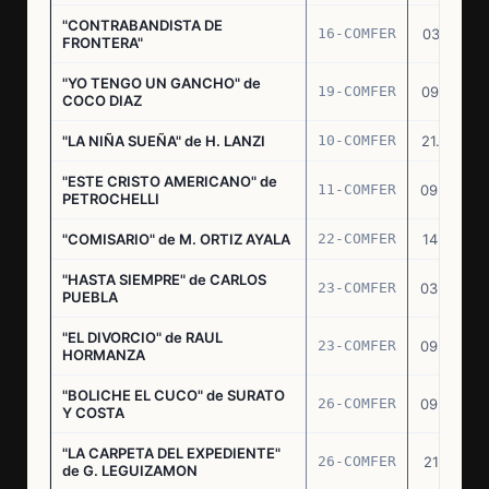
"CONTRABANDISTA DE
16-COMFER
03.12.74
FRONTERA"
"YO TENGO UN GANCHO" de
19-COMFER
09.01.75
COCO DIAZ
"LA NIÑA SUEÑA" de H. LANZI
10-COMFER
21.03.75
"ESTE CRISTO AMERICANO" de
11-COMFER
09.04.75
PETROCHELLI
"COMISARIO" de M. ORTIZ AYALA
22-COMFER
14.07.75
"HASTA SIEMPRE" de CARLOS
23-COMFER
03.09.75
PUEBLA
"EL DIVORCIO" de RAUL
23-COMFER
09.09.75
HORMANZA
"BOLICHE EL CUCO" de SURATO
26-COMFER
09.09.75
Y COSTA
"LA CARPETA DEL EXPEDIENTE"
26-COMFER
21.10.75
de G. LEGUIZAMON