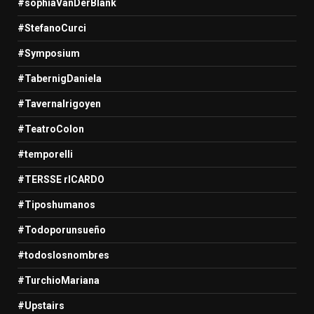
#sophiaVanDerBlank
#StefanoCurci
#Symposium
#TabernigDaniela
#TavernaIrigoyen
#TeatroColon
#temporelli
#TERSSE rICARDO
#Tiposhumanos
#Todoporunsueño
#todoslosnombres
#TurchioMariana
#Upstairs