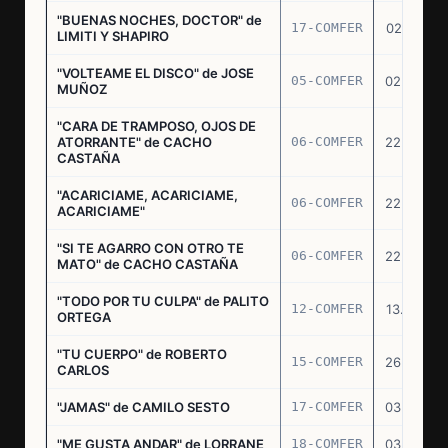
"BUENAS NOCHES, DOCTOR" de
17-COMFER
02.01.76
LIMITI Y SHAPIRO
"VOLTEAME EL DISCO" de JOSE
05-COMFER
02.02.76
MUÑOZ
"CARA DE TRAMPOSO, OJOS DE
ATORRANTE" de CACHO
06-COMFER
22.04.76
CASTAÑA
"ACARICIAME, ACARICIAME,
06-COMFER
22.04.76
ACARICIAME"
"SI TE AGARRO CON OTRO TE
06-COMFER
22.04.76
MATO" de CACHO CASTAÑA
"TODO POR TU CULPA" de PALITO
12-COMFER
13.05.76
ORTEGA
"TU CUERPO" de ROBERTO
15-COMFER
26.05.76
CARLOS
"JAMAS" de CAMILO SESTO
17-COMFER
03.06.76
"ME GUSTA ANDAR" de LORRANE
18-COMFER
03.06.76