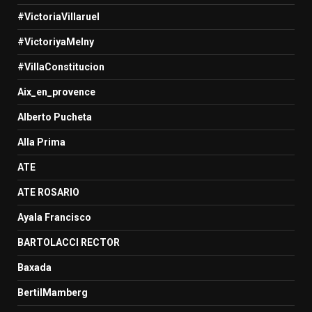
#VictoriaVillaruel
#VictoriyaMelny
#VillaConstitucion
Aix_en_provence
Alberto Pucheta
Alla Prima
ATE
ATE ROSARIO
Ayala Francisco
BARTOLACCI RECTOR
Baxada
BertilMamberg