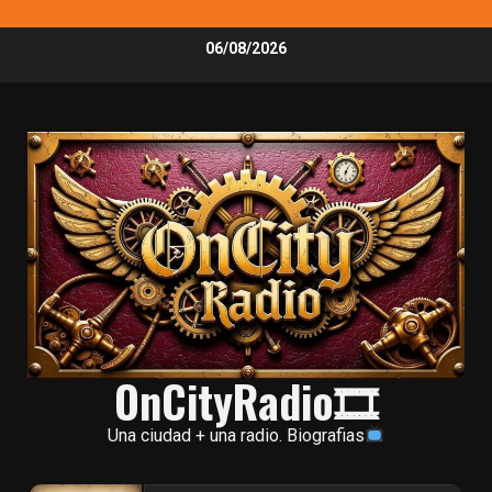
Skip
06/08/2026
to
content
OnCityRadio🎞
Una ciudad + una radio. Biografias