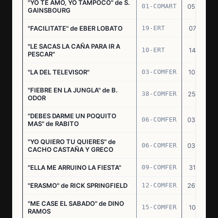
"YO TE AMO, YO TAMPOCO" de S.
01-COMART
05.02.70
GAINSBOURG
"FACILITATE" de EBER LOBATO
19-ERT
07.10.70
"LE SACAS LA CAÑA PARA IR A
10-ERT
14.07.71
PESCAR"
"LA DEL TELEVISOR"
03-COMFER
10.01.73
"FIEBRE EN LA JUNGLA" de B.
38-COMFER
25.10.73
ODOR
"DEBES DARME UN POQUITO
06-COMFER
03.05.74
MAS" de RABITO
"YO QUIERO TU QUIERES" de
06-COMFER
03.05.74
CACHO CASTAÑA Y GRECO
"ELLA ME ARRUINO LA FIESTA"
09-COMFER
31.07.74
"ERASMO" de RICK SPRINGFIELD
12-COMFER
26.09.74
"ME CASE EL SABADO" de DINO
15-COMFER
10.10.74
RAMOS