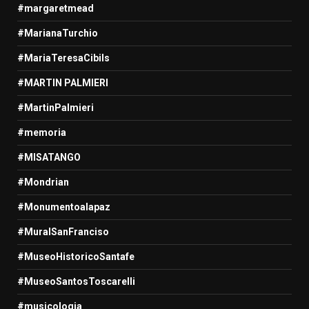
#margaretmead
#MarianaTurchio
#MariaTeresaCibils
#MARTIN PALMIERI
#MartinPalmieri
#memoria
#MISATANGO
#Mondrian
#Monumentoalapaz
#MuralSanFranciso
#MuseoHistoricoSantafe
#MuseoSantosToscarelli
#musicologia