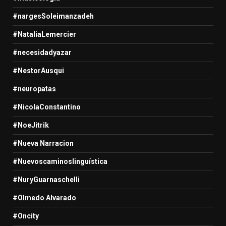
#nargesSoleimanzadeh
#NataliaLemercier
#necesidadyazar
#NestorAusqui
#neuropatas
#NicolaConstantino
#NoeJitrik
#Nueva Narracion
#Nuevoscaminoslinguística
#NuryGuarnaschelli
#Olmedo Alvarado
#Oncity