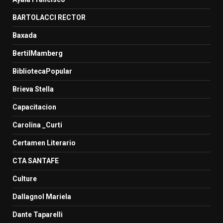
BARTOLACCI RECTOR
Baxada
BertilMamberg
BibliotecaPopular
Brieva Stella
Capacitacion
Carolina _Curti
Certamen Literario
CTA SANTAFE
Culture
Dallagnol Mariela
Dante Taparelli