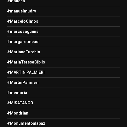
#mancha
#manuelmudry
#MarceloOlmos
#marcosaguinis
#margaretmead
#MarianaTurchio
#MariaTeresaCibils
#MARTIN PALMIERI
#MartinPalmieri
#memoria
#MISATANGO
#Mondrian
#Monumentoalapaz