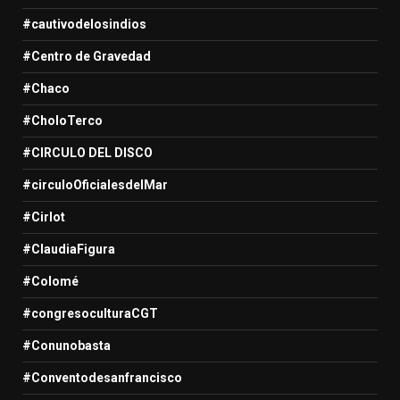
#cautivodelosindios
#Centro de Gravedad
#Chaco
#CholoTerco
#CIRCULO DEL DISCO
#circuloOficialesdelMar
#Cirlot
#ClaudiaFigura
#Colomé
#congresoculturaCGT
#Conunobasta
#Conventodesanfrancisco