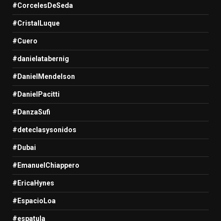
#CorcelesDeSeda
#CristalLuque
#Cuero
#danielatabernig
#DanielMendelson
#DanielPacitti
#DanzaSufi
#deteclasysonidos
#Dubai
#EmanuelChiappero
#EricaHynes
#EspacioLoa
#espatula