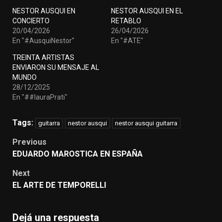
NESTOR AUSQUI EN
NESTOR AUSQUI EN EL
CONCIERTO
RETABLO
20/04/2026
26/04/2026
En "#AusquiNestor"
En "#ATE"
TREINTA ARTISTAS
ENVIARON SU MENSAJE AL
MUNDO
28/12/2025
En "##lauraPrati"
Tags:
guitarra
nestor ausqui
nestor ausqui guitarra
Post
Previous
navigation
EDUARDO MAROSTICA EN ESPAÑA
Next
EL ARTE DE TEMPORELLI
Dejá una respuesta