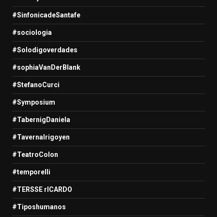
#SinfonicadeSantafe
#sociologia
#Solodigoverdades
#sophiaVanDerBlank
#StefanoCurci
#Symposium
#TabernigDaniela
#TavernaIrigoyen
#TeatroColon
#temporelli
#TERSSE rICARDO
#Tiposhumanos