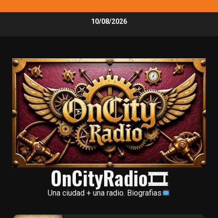
Skip
10/08/2026
to
content
OnCityRadio🎞
Una ciudad + una radio. Biografias