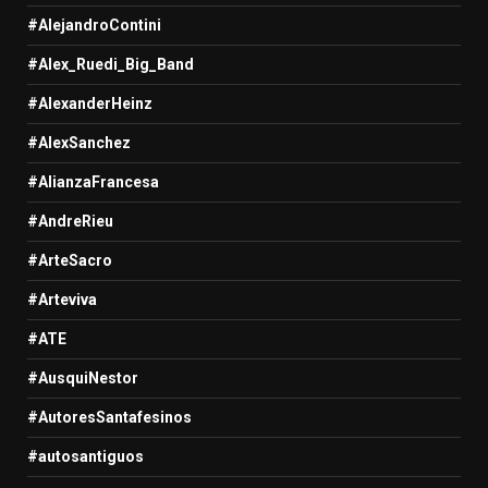
#AlejandroContini
#Alex_Ruedi_Big_Band
#AlexanderHeinz
#AlexSanchez
#AlianzaFrancesa
#AndreRieu
#ArteSacro
#Arteviva
#ATE
#AusquiNestor
#AutoresSantafesinos
#autosantiguos