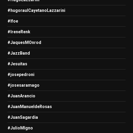
#hugoraulCayetanoLazzarini
#Ifoe
#IreneRenk
#JaquesMOnrod
#JazzBand
#Jesuitas
#josepedroni
#josesaramago
#JuanArancio
#JuanManueldeRosas
#JuanSagardia
#JulioMIgno