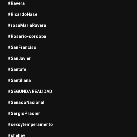
#Ravera
#RicardoHase
#rosaMariaRavera
#Rosario-cordoba
#SanFranciso
#SanJavier
#Santafe
#Santillana
#SEGUNDA REALIDAD
#SenadoNacional
#SergioPradier
#sexoytemperamento
#shelley