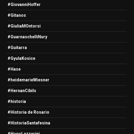
#GiovanniHoffer
#Gitanos
#GiuliaMOntorsi
#GuarnaschelliNury
#Guitarra
#GyulaKosice
#Hase
#heidemarieWiesner
#HernanCibils
#historia
#Historia de Rosario
#HistoriaSantafesina
#HugoLazzarini