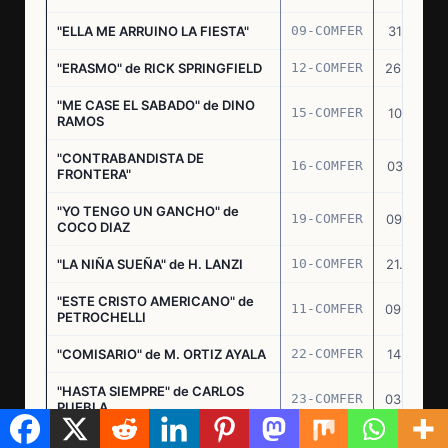
"ELLA ME ARRUINO LA FIESTA"
09-COMFER
31.07.74
"ERASMO" de RICK SPRINGFIELD
12-COMFER
26.09.74
"ME CASE EL SABADO" de DINO
15-COMFER
10.10.74
RAMOS
"CONTRABANDISTA DE
16-COMFER
03.12.74
FRONTERA"
"YO TENGO UN GANCHO" de
19-COMFER
09.01.75
COCO DIAZ
"LA NIÑA SUEÑA" de H. LANZI
10-COMFER
21.03.75
"ESTE CRISTO AMERICANO" de
11-COMFER
09.04.75
PETROCHELLI
"COMISARIO" de M. ORTIZ AYALA
22-COMFER
14.07.75
"HASTA SIEMPRE" de CARLOS
23-COMFER
03.09.75
PUEBLA
"EL DIVORCIO" de RAUL