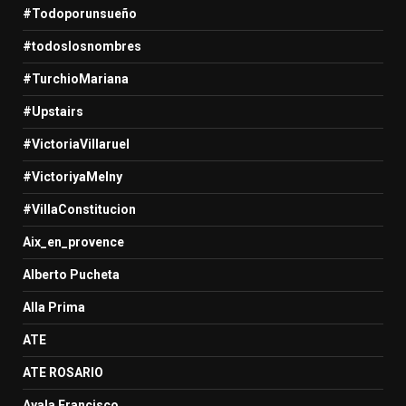
#Todoporunsueño
#todoslosnombres
#TurchioMariana
#Upstairs
#VictoriaVillaruel
#VictoriyaMelny
#VillaConstitucion
Aix_en_provence
Alberto Pucheta
Alla Prima
ATE
ATE ROSARIO
Ayala Francisco