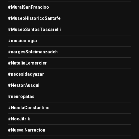
#MuralSanFranciso
#MuseoHistoricoSantafe
#MuseoSantosToscarelli
#musicologia
#nargesSoleimanzadeh
#NataliaLemercier
#necesidadyazar
#NestorAusqui
#neuropatas
#NicolaConstantino
#NoeJitrik
#Nueva Narracion