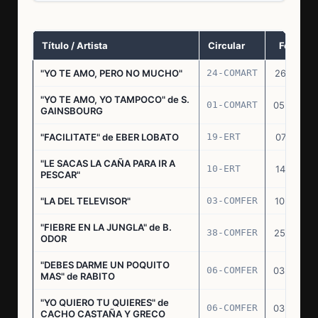
Título / Artista
Circular
Fecha
"YO TE AMO, PERO NO MUCHO"
24-COMART
26.11.69
"YO TE AMO, YO TAMPOCO" de S.
01-COMART
05.02.70
GAINSBOURG
"FACILITATE" de EBER LOBATO
19-ERT
07.10.70
"LE SACAS LA CAÑA PARA IR A
10-ERT
14.07.71
PESCAR"
"LA DEL TELEVISOR"
03-COMFER
10.01.73
"FIEBRE EN LA JUNGLA" de B.
38-COMFER
25.10.73
ODOR
"DEBES DARME UN POQUITO
06-COMFER
03.05.74
MAS" de RABITO
"YO QUIERO TU QUIERES" de
06-COMFER
03.05.74
CACHO CASTAÑA Y GRECO