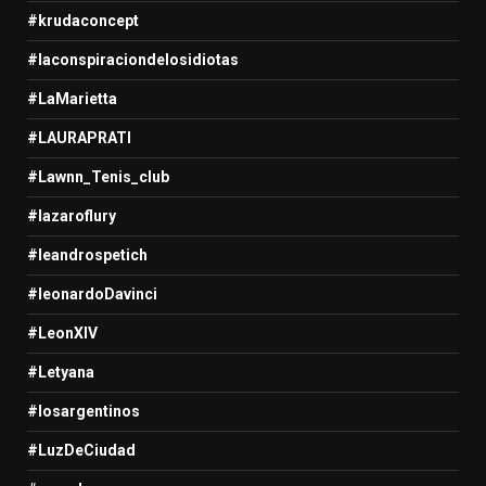
#krudaconcept
#laconspiraciondelosidiotas
#LaMarietta
#LAURAPRATI
#Lawnn_Tenis_club
#lazaroflury
#leandrospetich
#leonardoDavinci
#LeonXIV
#Letyana
#losargentinos
#LuzDeCiudad