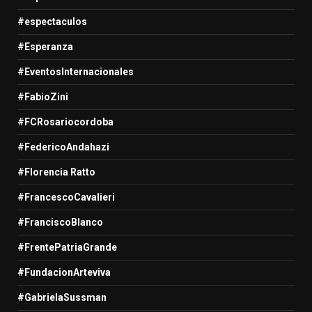
#espectaculos
#Esperanza
#EventosInternacionales
#FabioZini
#FCRosariocordoba
#FedericoAndahazi
#Florencia Ratto
#FrancescoCavalieri
#FranciscoBlanco
#FrentePatriaGrande
#FundacionArteviva
#GabrielaSussman