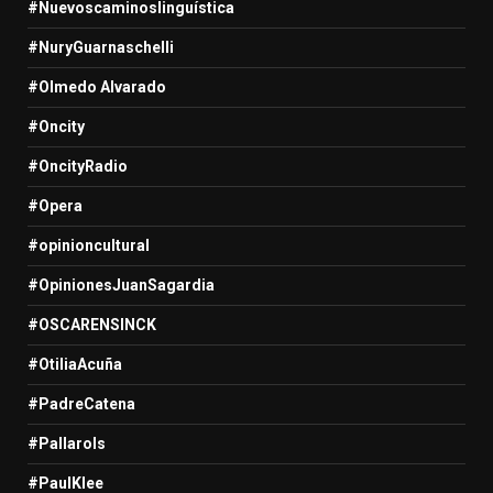
#Nuevoscaminoslinguística
#NuryGuarnaschelli
#Olmedo Alvarado
#Oncity
#OncityRadio
#Opera
#opinioncultural
#OpinionesJuanSagardia
#OSCARENSINCK
#OtiliaAcuña
#PadreCatena
#Pallarols
#PaulKlee