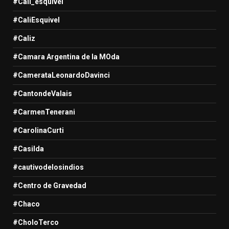
#Cali_esquivel
#CaliEsquivel
#Caliz
#Camara Argentina de la MOda
#CamerataLeonardoDavinci
#CantondeValais
#CarmenTenerani
#CarolinaCurti
#Casilda
#cautivodelosindios
#Centro de Gravedad
#Chaco
#CholoTerco