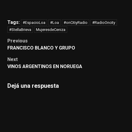
Tags:
#EspacioLoa
#Loa
#onCitiyRadio
#RadioOncity
#StellaBrieva
MujeresdeCeniza
Post
Previous
navigation
FRANCISCO BLANCO Y GRUPO
Next
VINOS ARGENTINOS EN NORUEGA
Dejá una respuesta