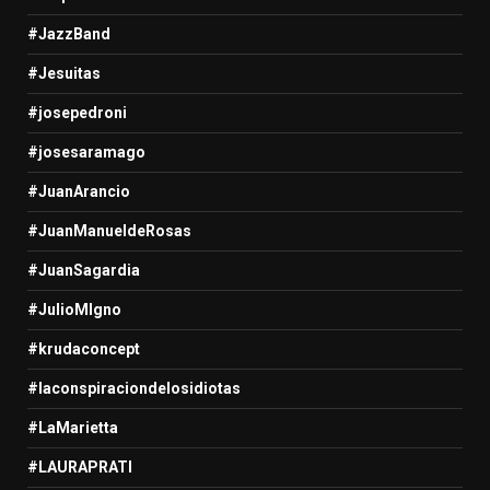
#JazzBand
#Jesuitas
#josepedroni
#josesaramago
#JuanArancio
#JuanManueldeRosas
#JuanSagardia
#JulioMIgno
#krudaconcept
#laconspiraciondelosidiotas
#LaMarietta
#LAURAPRATI