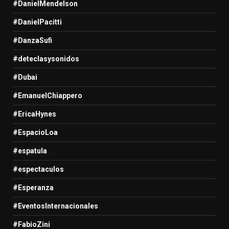
#DanielMendelson
#DanielPacitti
#DanzaSufi
#deteclasysonidos
#Dubai
#EmanuelChiappero
#EricaHynes
#EspacioLoa
#espatula
#espectaculos
#Esperanza
#EventosInternacionales
#FabioZini