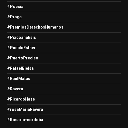
#Poesía
#Praga
#PremiosDerechosHumanos
#Psicoanálisis
#PuebloEsther
#PuertoPreciso
#RafaelBielsa
#RaulMatas
#Ravera
#RicardoHase
#rosaMariaRavera
#Rosario-cordoba