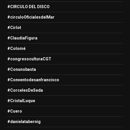
#CIRCULO DEL DISCO
#circuloOficialesdelMar
#Cirlot
#ClaudiaFigura
#Colomé
#congresoculturaCGT
#Conunobasta
#Conventodesanfrancisco
#CorcelesDeSeda
#CristalLuque
#Cuero
#danielatabernig