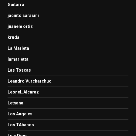
Guitarra
jacinto sarasini
juanele ortiz
kruda
La Marieta
lamarietta
Las Toscas
Leandro Vurcharchuc
Leonel_Alcaraz
Letyana
Los Angeles
Los TAbanos
Luis Dona