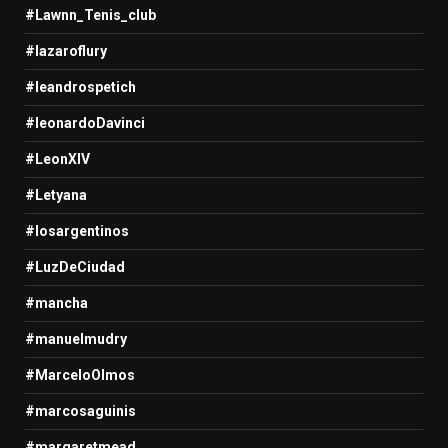
#Lawnn_Tenis_club
#lazaroflury
#leandrospetich
#leonardoDavinci
#LeonXIV
#Letyana
#losargentinos
#LuzDeCiudad
#mancha
#manuelmudry
#MarceloOlmos
#marcosaguinis
#margaretmead