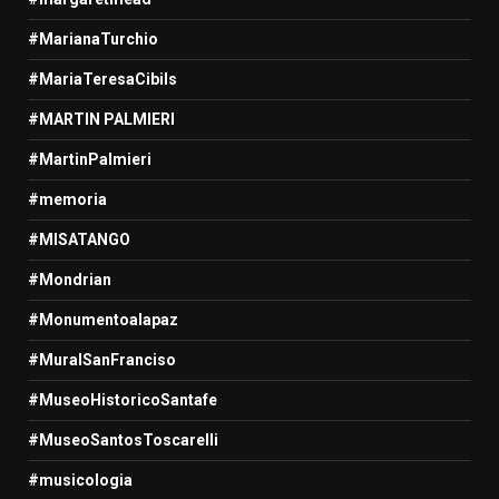
#MarianaTurchio
#MariaTeresaCibils
#MARTIN PALMIERI
#MartinPalmieri
#memoria
#MISATANGO
#Mondrian
#Monumentoalapaz
#MuralSanFranciso
#MuseoHistoricoSantafe
#MuseoSantosToscarelli
#musicologia