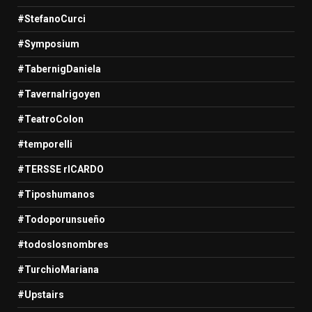
#StefanoCurci
#Symposium
#TabernigDaniela
#TavernaIrigoyen
#TeatroColon
#temporelli
#TERSSE rICARDO
#Tiposhumanos
#Todoporunsueño
#todoslosnombres
#TurchioMariana
#Upstairs