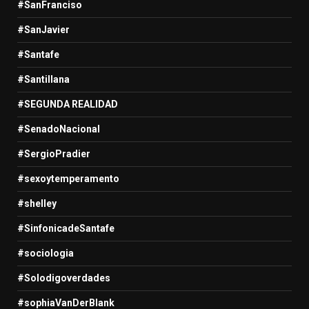
#SanFranciso
#SanJavier
#Santafe
#Santillana
#SEGUNDA REALIDAD
#SenadoNacional
#SergioPradier
#sexoytemperamento
#shelley
#SinfonicadeSantafe
#sociologia
#Solodigoverdades
#sophiaVanDerBlank