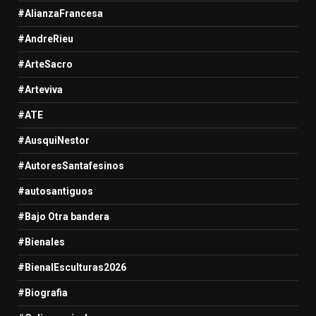
#AlianzaFrancesa
#AndreRieu
#ArteSacro
#Arteviva
#ATE
#AusquiNestor
#AutoresSantafesinos
#autosantiguos
#Bajo Otra bandera
#Bienales
#BienalEsculturas2026
#Biografia