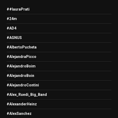
##lauraPrati
#24m
#AD4
#AGNUS
#AlbertoPucheta
#AlejandraPicco
#AlejandroBoim
#AlejandroBoin
#AlejandroContini
#Alex_Ruedi_Big_Band
#AlexanderHeinz
#AlexSanchez