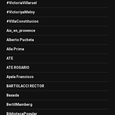
#VictoriaVillaruel
#VictoriyaMelny
#VillaConstitucion
Aix_en_provence
Alberto Pucheta
Alla Prima
ATE
ATE ROSARIO
Ayala Francisco
BARTOLACCI RECTOR
Baxada
BertilMamberg
BibliotecaPopular