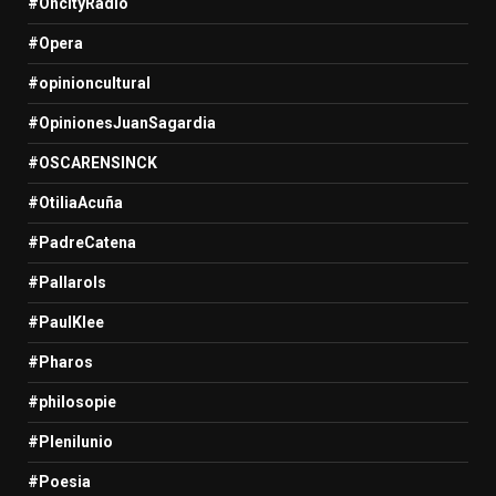
#OncityRadio
#Opera
#opinioncultural
#OpinionesJuanSagardia
#OSCARENSINCK
#OtiliaAcuña
#PadreCatena
#Pallarols
#PaulKlee
#Pharos
#philosopie
#Plenilunio
#Poesia