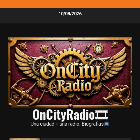
Skip
10/08/2026
to
content
OnCityRadio🎞
Una ciudad + una radio. Biografias