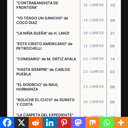
"CONTRABANDISTA DE
16-COMFER
03.12.74
FRONTERA"
"YO TENGO UN GANCHO" de
19-COMFER
09.01.75
COCO DIAZ
"LA NIÑA SUEÑA" de H. LANZI
10-COMFER
21.03.75
"ESTE CRISTO AMERICANO" de
11-COMFER
09.04.75
PETROCHELLI
"COMISARIO" de M. ORTIZ AYALA
22-COMFER
14.07.75
"HASTA SIEMPRE" de CARLOS
23-COMFER
03.09.75
PUEBLA
"EL DIVORCIO" de RAUL
23-COMFER
09.09.75
HORMANZA
"BOLICHE EL CUCO" de SURATO
26-COMFER
09.09.75
Y COSTA
"LA CARPETA DEL EXPEDIENTE"
26-COMFER
21.10.75
de G. LEGUIZAMON