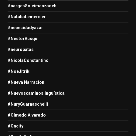
#nargesSoleimanzadeh
#NataliaLemercier
#necesidadyazar
#NestorAusqui
#neuropatas
#NicolaConstantino
#NoeJitrik
#Nueva Narracion
#Nuevoscaminoslinguística
#NuryGuarnaschelli
#Olmedo Alvarado
#Oncity