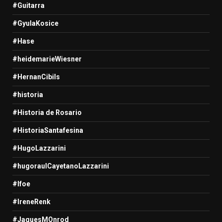
#Guitarra
#GyulaKosice
#Hase
#heidemarieWiesner
#HernanCibils
#historia
#Historia de Rosario
#HistoriaSantafesina
#HugoLazzarini
#hugoraulCayetanoLazzarini
#Ifoe
#IreneRenk
#JaquesMOnrod