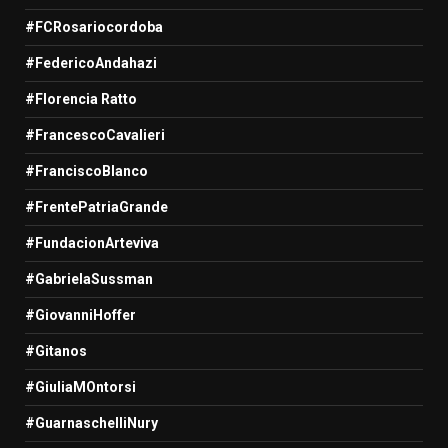
#FCRosariocordoba
#FedericoAndahazi
#Florencia Ratto
#FrancescoCavalieri
#FranciscoBlanco
#FrentePatriaGrande
#FundacionArteviva
#GabrielaSussman
#GiovanniHoffer
#Gitanos
#GiuliaMOntorsi
#GuarnaschelliNury