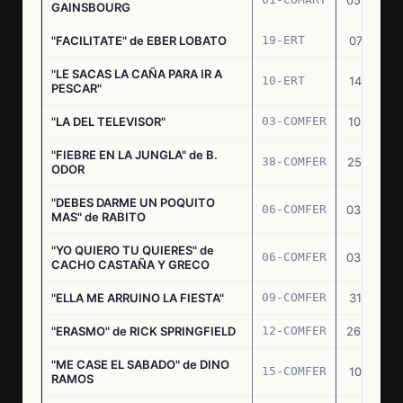
05.02.70
GAINSBOURG
"FACILITATE" de EBER LOBATO
19-ERT
07.10.70
"LE SACAS LA CAÑA PARA IR A
10-ERT
14.07.71
PESCAR"
"LA DEL TELEVISOR"
03-COMFER
10.01.73
"FIEBRE EN LA JUNGLA" de B.
38-COMFER
25.10.73
ODOR
"DEBES DARME UN POQUITO
06-COMFER
03.05.74
MAS" de RABITO
"YO QUIERO TU QUIERES" de
06-COMFER
03.05.74
CACHO CASTAÑA Y GRECO
"ELLA ME ARRUINO LA FIESTA"
09-COMFER
31.07.74
"ERASMO" de RICK SPRINGFIELD
12-COMFER
26.09.74
"ME CASE EL SABADO" de DINO
15-COMFER
10.10.74
RAMOS