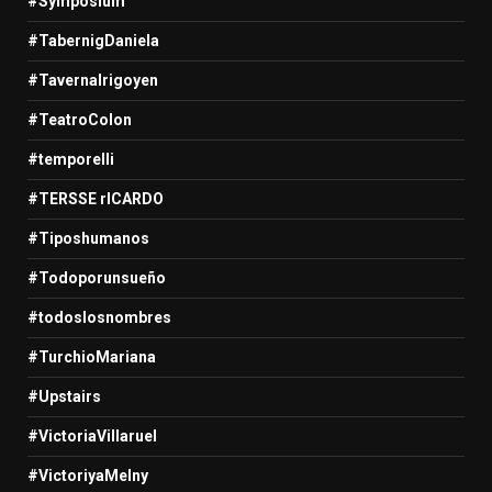
#Symposium
#TabernigDaniela
#TavernaIrigoyen
#TeatroColon
#temporelli
#TERSSE rICARDO
#Tiposhumanos
#Todoporunsueño
#todoslosnombres
#TurchioMariana
#Upstairs
#VictoriaVillaruel
#VictoriyaMelny