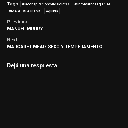
Tags:
#laconspiraciondelosidiotas
#libromarcosaguinies
#MARCOS AGUINIS
aguinis
Post
Previous
navigation
MANUEL MUDRY
Next
MARGARET MEAD. SEXO Y TEMPERAMENTO
Dejá una respuesta