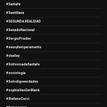
#Santafe
#Santillana
#SEGUNDA REALIDAD
#SenadoNacional
#SergioPradier
#sexoytemperamento
#shelley
#SinfonicadeSantafe
#sociologia
#Solodigoverdades
#sophiaVanDerBlank
#StefanoCurci