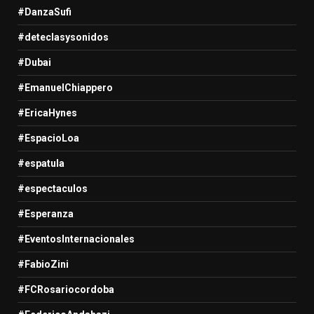
#DanzaSufi
#deteclasysonidos
#Dubai
#EmanuelChiappero
#EricaHynes
#EspacioLoa
#espatula
#espectaculos
#Esperanza
#EventosInternacionales
#FabioZini
#FCRosariocordoba