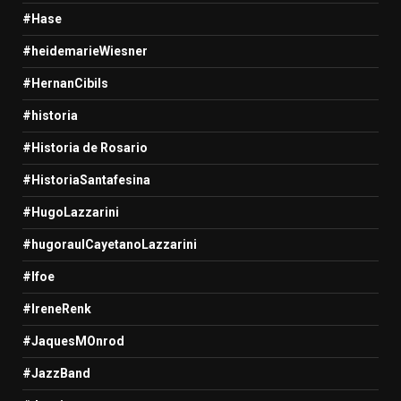
#Hase
#heidemarieWiesner
#HernanCibils
#historia
#Historia de Rosario
#HistoriaSantafesina
#HugoLazzarini
#hugoraulCayetanoLazzarini
#Ifoe
#IreneRenk
#JaquesMOnrod
#JazzBand