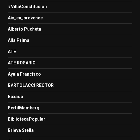
#VillaConstitucion
Aix_en_provence
Alberto Pucheta
Alla Prima
ATE
ATE ROSARIO
Ayala Francisco
BARTOLACCI RECTOR
Baxada
BertilMamberg
BibliotecaPopular
Brieva Stella