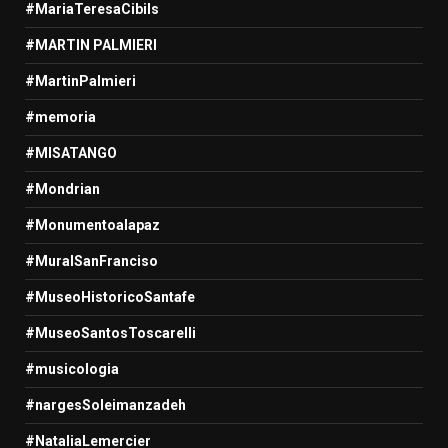
#MariaTeresaCibils
#MARTIN PALMIERI
#MartinPalmieri
#memoria
#MISATANGO
#Mondrian
#Monumentoalapaz
#MuralSanFranciso
#MuseoHistoricoSantafe
#MuseoSantosToscarelli
#musicologia
#nargesSoleimanzadeh
#NataliaLemercier