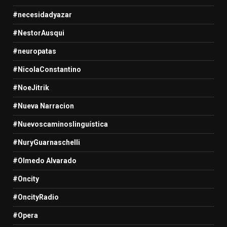
#necesidadyazar
#NestorAusqui
#neuropatas
#NicolaConstantino
#NoeJitrik
#Nueva Narracion
#Nuevoscaminoslinguística
#NuryGuarnaschelli
#Olmedo Alvarado
#Oncity
#OncityRadio
#Opera