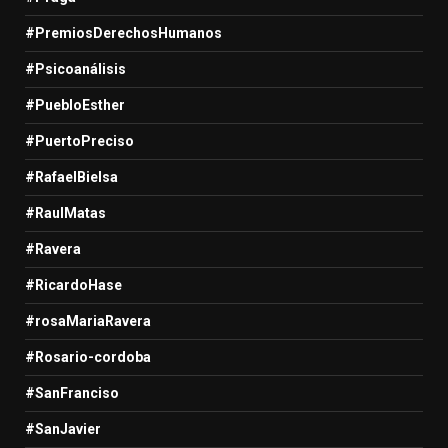
#PremiosDerechosHumanos
#Psicoanálisis
#PuebloEsther
#PuertoPreciso
#RafaelBielsa
#RaulMatas
#Ravera
#RicardoHase
#rosaMariaRavera
#Rosario-cordoba
#SanFranciso
#SanJavier