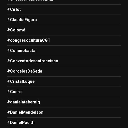
#Cirlot
#ClaudiaFigura
#Colomé
#congresoculturaCGT
#Conunobasta
#Conventodesanfrancisco
#CorcelesDeSeda
#CristalLuque
#Cuero
#danielatabernig
#DanielMendelson
#DanielPacitti