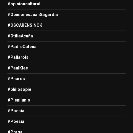
#opinioncultural
#OpinionesJuanSagardia
#OSCARENSINCK
#OtiliaAcuña
#PadreCatena
#Pallarols
#PaulKlee
#Pharos
#philosopie
#Plenilunio
#Poesía
#Poesia
#Praga