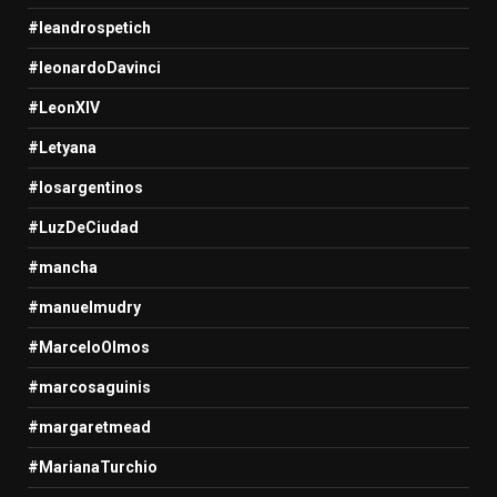
#leandrospetich
#leonardoDavinci
#LeonXIV
#Letyana
#losargentinos
#LuzDeCiudad
#mancha
#manuelmudry
#MarceloOlmos
#marcosaguinis
#margaretmead
#MarianaTurchio