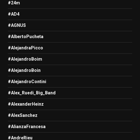
#24m
#AD4
#AGNUS
#AlbertoPucheta
#AlejandraPicco
#AlejandroBoim
#AlejandroBoin
#AlejandroContini
#Alex_Ruedi_Big_Band
#AlexanderHeinz
#AlexSanchez
#AlianzaFrancesa
#AndreRieu