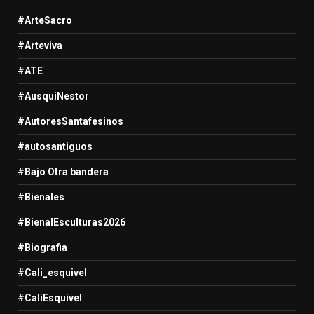
#ArteSacro
#Arteviva
#ATE
#AusquiNestor
#AutoresSantafesinos
#autosantiguos
#Bajo Otra bandera
#Bienales
#BienalEsculturas2026
#Biografia
#Cali_esquivel
#CaliEsquivel