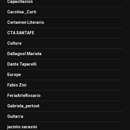
Capacitacion
Carolina _Curti
Certamen Literario
CTA SANTAFE
Culture
Dallagnol Mariela
Dante Taparelli
Europe
Fabio Zini
FeriaArteRosario
Gabriela_pertovt
Guitarra
jacinto sarasini