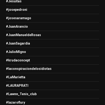
#Jesuitas
#josepedroni
#josesaramago
#JuanArancio
#JuanManueldeRosas
#JuanSagardia
#JulioMIgno
#krudaconcept
#laconspiraciondelosidiotas
#LaMarietta
#LAURAPRATI
#Lawnn_Tenis_club
#lazaroflury