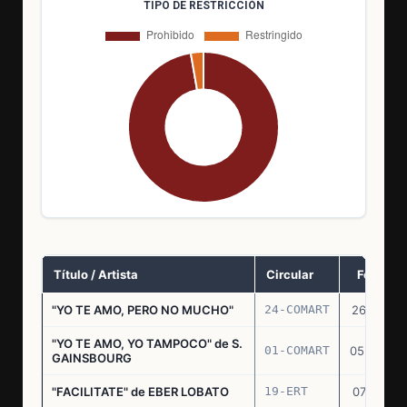
TIPO DE RESTRICCIÓN
Título / Artista
Circular
Fecha
"YO TE AMO, PERO NO MUCHO"
24-COMART
26.11.69
"YO TE AMO, YO TAMPOCO" de S.
01-COMART
05.02.70
GAINSBOURG
"FACILITATE" de EBER LOBATO
19-ERT
07.10.70