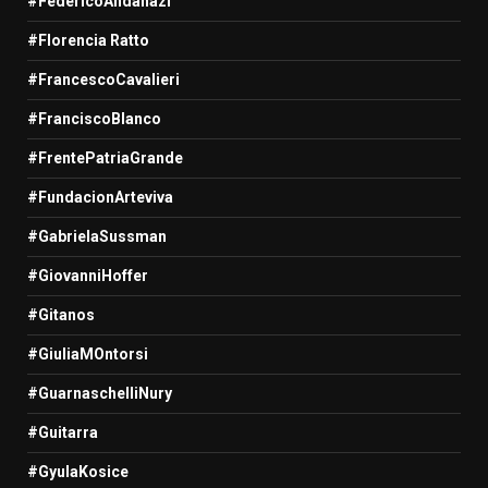
#FedericoAndahazi
#Florencia Ratto
#FrancescoCavalieri
#FranciscoBlanco
#FrentePatriaGrande
#FundacionArteviva
#GabrielaSussman
#GiovanniHoffer
#Gitanos
#GiuliaMOntorsi
#GuarnaschelliNury
#Guitarra
#GyulaKosice