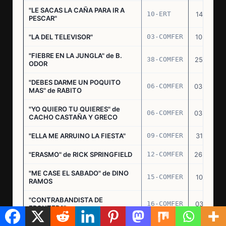
"LE SACAS LA CAÑA PARA IR A
10-ERT
14.07.71
PESCAR"
"LA DEL TELEVISOR"
03-COMFER
10.01.73
"FIEBRE EN LA JUNGLA" de B.
38-COMFER
25.10.73
ODOR
"DEBES DARME UN POQUITO
06-COMFER
03.05.74
MAS" de RABITO
"YO QUIERO TU QUIERES" de
06-COMFER
03.05.74
CACHO CASTAÑA Y GRECO
"ELLA ME ARRUINO LA FIESTA"
09-COMFER
31.07.74
"ERASMO" de RICK SPRINGFIELD
12-COMFER
26.09.74
"ME CASE EL SABADO" de DINO
15-COMFER
10.10.74
RAMOS
"CONTRABANDISTA DE
16-COMFER
03.12.74
FRONTERA"