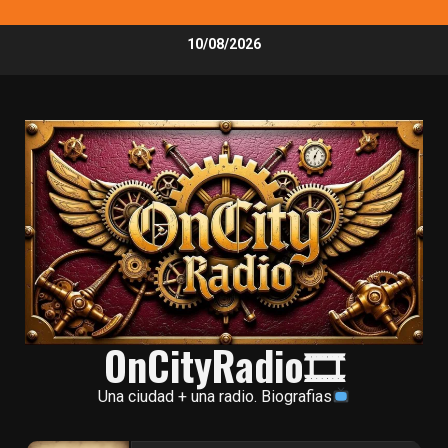
Skip
10/08/2026
to
content
OnCityRadio🎞
Una ciudad + una radio. Biografias