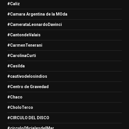
#Caliz
#Camara Argentina de la MOda
#CamerataLeonardoDavinci
#CantondeValais
#CarmenTenerani
#CarolinaCurti
#Casilda
#cautivodelosindios
#Centro de Gravedad
#Chaco
#CholoTerco
#CIRCULO DEL DISCO
#circuloOficialesdelMar