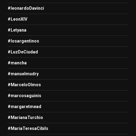
#leonardoDavinci
#LeonXIV
#Letyana
#losargentinos
#LuzDeCiudad
#mancha
#manuelmudry
#MarceloOlmos
#marcosaguinis
#margaretmead
#MarianaTurchio
#MariaTeresaCibils