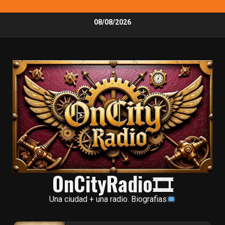
Skip
08/08/2026
to
content
OnCityRadio🎞
Una ciudad + una radio. Biografias