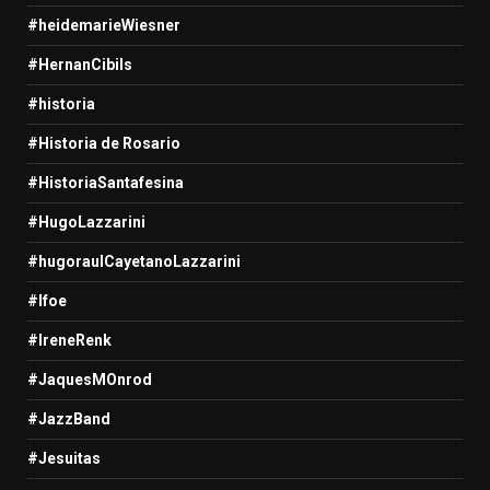
#heidemarieWiesner
#HernanCibils
#historia
#Historia de Rosario
#HistoriaSantafesina
#HugoLazzarini
#hugoraulCayetanoLazzarini
#Ifoe
#IreneRenk
#JaquesMOnrod
#JazzBand
#Jesuitas