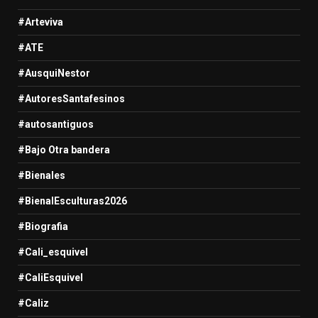
#Arteviva
#ATE
#AusquiNestor
#AutoresSantafesinos
#autosantiguos
#Bajo Otra bandera
#Bienales
#BienalEsculturas2026
#Biografia
#Cali_esquivel
#CaliEsquivel
#Caliz