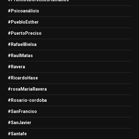
#Psicoanálisis
#PuebloEsther
#PuertoPreciso
#RafaelBielsa
#RaulMatas
#Ravera
#RicardoHase
#rosaMariaRavera
#Rosario-cordoba
#SanFranciso
#SanJavier
#Santafe