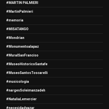
#MARTIN PALMIERI
#MartinPalmieri
#memoria
#MISATANGO
#Mondrian
#Monumentoalapaz
#MuralSanFranciso
#MuseoHistoricoSantafe
#MuseoSantosToscarelli
#musicologia
#nargesSoleimanzadeh
#NataliaLemercier
#necesidadyazar