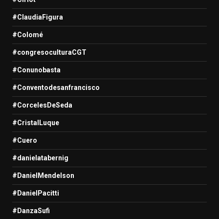
#ClaudiaFigura
#Colomé
#congresoculturaCGT
#Conunobasta
#Conventodesanfrancisco
#CorcelesDeSeda
#CristalLuque
#Cuero
#danielatabernig
#DanielMendelson
#DanielPacitti
#DanzaSufi