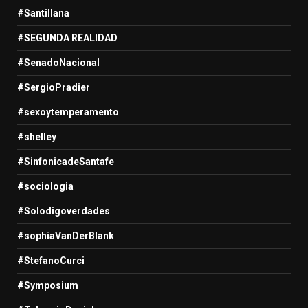
#Santillana
#SEGUNDA REALIDAD
#SenadoNacional
#SergioPradier
#sexoytemperamento
#shelley
#SinfonicadeSantafe
#sociologia
#Solodigoverdades
#sophiaVanDerBlank
#StefanoCurci
#Symposium