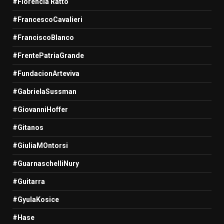
#Florencia Ratto
#FrancescoCavalieri
#FranciscoBlanco
#FrentePatriaGrande
#FundacionArteviva
#GabrielaSussman
#GiovanniHoffer
#Gitanos
#GiuliaMOntorsi
#GuarnaschelliNury
#Guitarra
#GyulaKosice
#Hase