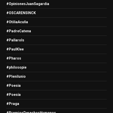
#OpinionesJuanSagardia
#OSCARENSINCK
#OtiliaAcuña
#PadreCatena
#Pallarols
#PaulKlee
#Pharos
#philosopie
#Plenilunio
#Poesia
#Poesía
#Praga
#PremiosDerechosHumanos