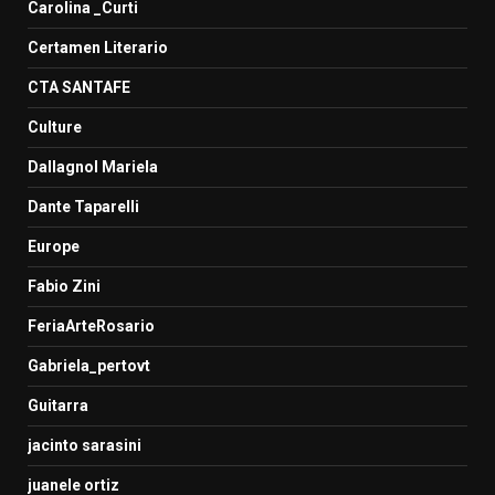
Carolina _Curti
Certamen Literario
CTA SANTAFE
Culture
Dallagnol Mariela
Dante Taparelli
Europe
Fabio Zini
FeriaArteRosario
Gabriela_pertovt
Guitarra
jacinto sarasini
juanele ortiz