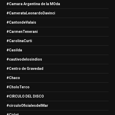
#Camara Argentina de la MOda
#CamerataLeonardoDavinci
#CantondeValais
#CarmenTenerani
#CarolinaCurti
#Casilda
#cautivodelosindios
#Centro de Gravedad
#Chaco
#CholoTerco
#CIRCULO DEL DISCO
#circuloOficialesdelMar
#Cirlot