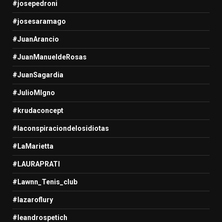
#josepedroni
#josesaramago
#JuanArancio
#JuanManueldeRosas
#JuanSagardia
#JulioMIgno
#krudaconcept
#laconspiraciondelosidiotas
#LaMarietta
#LAURAPRATI
#Lawnn_Tenis_club
#lazaroflury
#leandrospetich