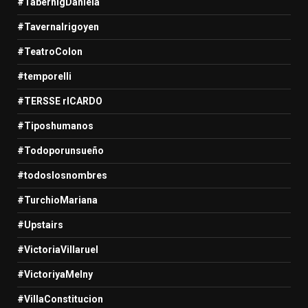
#TabernigDaniela
#TavernaIrigoyen
#TeatroColon
#temporelli
#TERSSE rICARDO
#Tiposhumanos
#Todoporunsueño
#todoslosnombres
#TurchioMariana
#Upstairs
#VictoriaVillaruel
#VictoriyaMelny
#VillaConstitucion