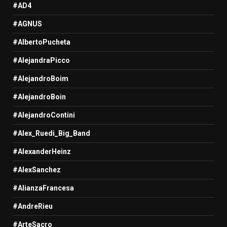
#AD4
#AGNUS
#AlbertoPucheta
#AlejandraPicco
#AlejandroBoim
#AlejandroBoin
#AlejandroContini
#Alex_Ruedi_Big_Band
#AlexanderHeinz
#AlexSanchez
#AlianzaFrancesa
#AndreRieu
#ArteSacro