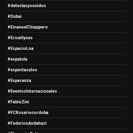
#deteclasysonidos
#Dubai
#EmanuelChiappero
#EricaHynes
#EspacioLoa
#espatula
#espectaculos
#Esperanza
#EventosInternacionales
#FabioZini
#FCRosariocordoba
#FedericoAndahazi