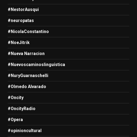
#NestorAusqui
#neuropatas
#NicolaConstantino
#NoeJitrik
#Nueva Narracion
#Nuevoscaminoslinguística
#NuryGuarnaschelli
#Olmedo Alvarado
#Oncity
#OncityRadio
#Opera
#opinioncultural