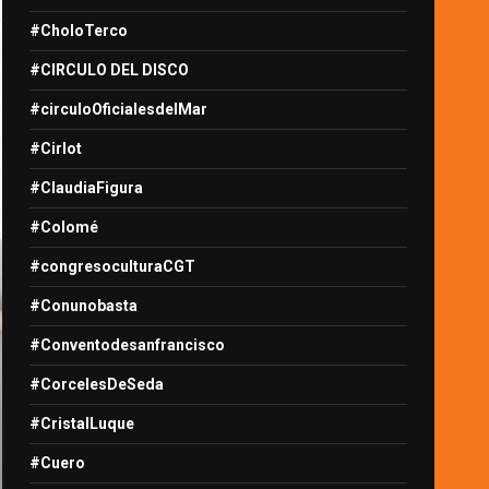
#CholoTerco
#CIRCULO DEL DISCO
#circuloOficialesdelMar
#Cirlot
#ClaudiaFigura
#Colomé
#congresoculturaCGT
#Conunobasta
#Conventodesanfrancisco
#CorcelesDeSeda
#CristalLuque
#Cuero