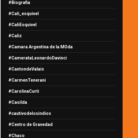
#Biografia
#Cali_esquivel
#CaliEsquivel
#Caliz
#Camara Argentina de la MOda
#CamerataLeonardoDavinci
#CantondeValais
#CarmenTenerani
#CarolinaCurti
#Casilda
#cautivodelosindios
#Centro de Gravedad
#Chaco