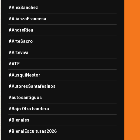
#AlexSanchez
#AlianzaFrancesa
#AndreRieu
#ArteSacro
#Arteviva
#ATE
#AusquiNestor
#AutoresSantafesinos
#autosantiguos
#Bajo Otra bandera
#Bienales
#BienalEsculturas2026