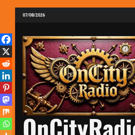
Skip
07/08/2026
to
content
OnCityRadi