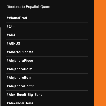
Diccionario Español-Quom
##lauraPrati
#24m
#AD4
#AGNUS
#AlbertoPucheta
#AlejandraPicco
#AlejandroBoim
#AlejandroBoin
#AlejandroContini
#Alex_Ruedi_Big_Band
#AlexanderHeinz