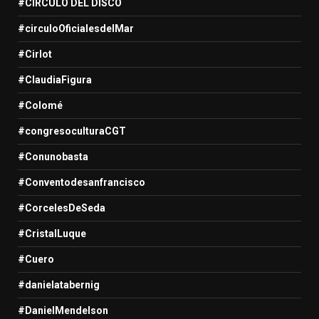
#CIRCULO DEL DISCO
#circuloOficialesdelMar
#Cirlot
#ClaudiaFigura
#Colomé
#congresoculturaCGT
#Conunobasta
#Conventodesanfrancisco
#CorcelesDeSeda
#CristalLuque
#Cuero
#danielatabernig
#DanielMendelson