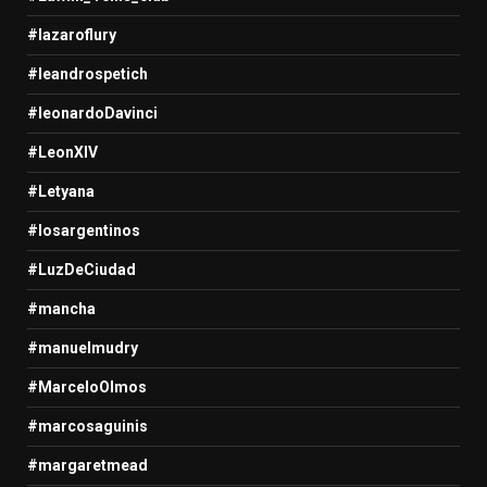
#lazaroflury
#leandrospetich
#leonardoDavinci
#LeonXIV
#Letyana
#losargentinos
#LuzDeCiudad
#mancha
#manuelmudry
#MarceloOlmos
#marcosaguinis
#margaretmead