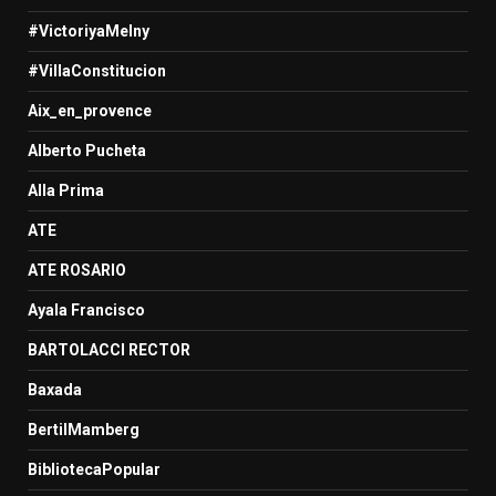
#VictoriyaMelny
#VillaConstitucion
Aix_en_provence
Alberto Pucheta
Alla Prima
ATE
ATE ROSARIO
Ayala Francisco
BARTOLACCI RECTOR
Baxada
BertilMamberg
BibliotecaPopular