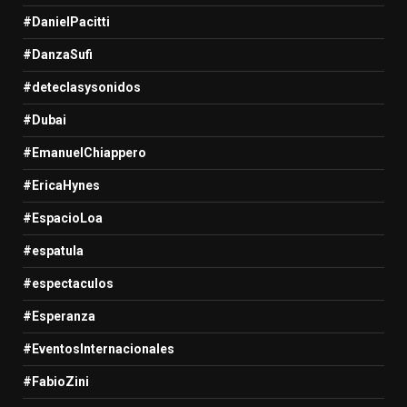
#DanielPacitti
#DanzaSufi
#deteclasysonidos
#Dubai
#EmanuelChiappero
#EricaHynes
#EspacioLoa
#espatula
#espectaculos
#Esperanza
#EventosInternacionales
#FabioZini