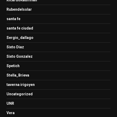
RicardoKauffman
Rubendelsolar
santa fe
santa fe ciudad
Sergio_dallago
Sixto Diaz
Sixto Gonzalez
Spetich
Stella_Brieva
taverna irigoyen
Uncategorized
UNR
Vera