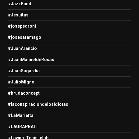
#JazzBand
#Jesuitas
#josepedroni
#josesaramago
#JuanArancio
#JuanManueldeRosas
#JuanSagardia
#JulioMIgno
#krudaconcept
#laconspiraciondelosidiotas
#LaMarietta
#LAURAPRATI
#Lawnn_Tenis_club