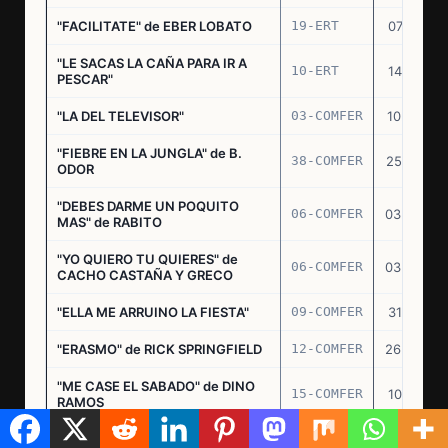
"FACILITATE" de EBER LOBATO
19-ERT
07.10.70
"LE SACAS LA CAÑA PARA IR A
10-ERT
14.07.71
PESCAR"
"LA DEL TELEVISOR"
03-COMFER
10.01.73
"FIEBRE EN LA JUNGLA" de B.
38-COMFER
25.10.73
ODOR
"DEBES DARME UN POQUITO
06-COMFER
03.05.74
MAS" de RABITO
"YO QUIERO TU QUIERES" de
06-COMFER
03.05.74
CACHO CASTAÑA Y GRECO
"ELLA ME ARRUINO LA FIESTA"
09-COMFER
31.07.74
"ERASMO" de RICK SPRINGFIELD
12-COMFER
26.09.74
"ME CASE EL SABADO" de DINO
15-COMFER
10.10.74
RAMOS
"CONTRABANDISTA DE
16-COMFER
03.12.74