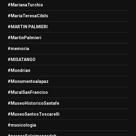
#MarianaTurchio
#MariaTeresaCibils
#MARTIN PALMIERI
#MartinPalmieri
#memoria
#MISATANGO
#Mondrian
#Monumentoalapaz
#MuralSanFranciso
#MuseoHistoricoSantafe
#MuseoSantosToscarelli
#musicologia