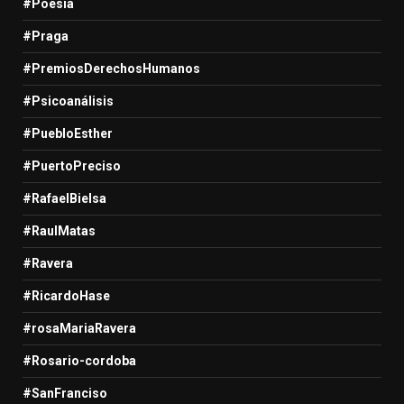
#Poesía
#Praga
#PremiosDerechosHumanos
#Psicoanálisis
#PuebloEsther
#PuertoPreciso
#RafaelBielsa
#RaulMatas
#Ravera
#RicardoHase
#rosaMariaRavera
#Rosario-cordoba
#SanFranciso