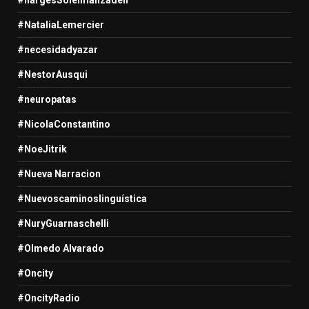
#nargesSoleimanzadeh
#NataliaLemercier
#necesidadyazar
#NestorAusqui
#neuropatas
#NicolaConstantino
#NoeJitrik
#Nueva Narracion
#Nuevoscaminoslinguística
#NuryGuarnaschelli
#Olmedo Alvarado
#Oncity
#OncityRadio