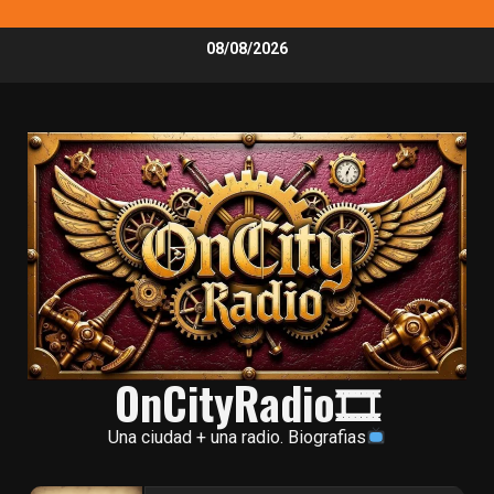
Skip
08/08/2026
to
content
OnCityRadio🎞
Una ciudad + una radio. Biografias