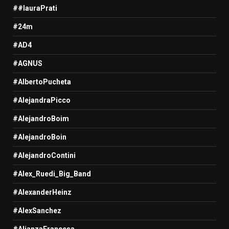
##lauraPrati
#24m
#AD4
#AGNUS
#AlbertoPucheta
#AlejandraPicco
#AlejandroBoim
#AlejandroBoin
#AlejandroContini
#Alex_Ruedi_Big_Band
#AlexanderHeinz
#AlexSanchez