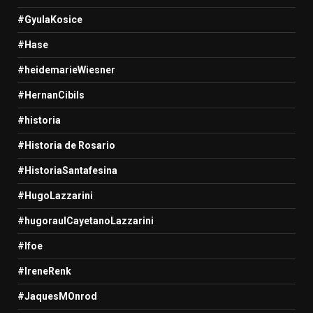
#GyulaKosice
#Hase
#heidemarieWiesner
#HernanCibils
#historia
#Historia de Rosario
#HistoriaSantafesina
#HugoLazzarini
#hugoraulCayetanoLazzarini
#Ifoe
#IreneRenk
#JaquesMOnrod