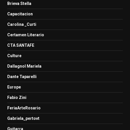
Brieva Stella
Capacitacion
Carolina _Curti
Certamen Literario
CTA SANTAFE
Culture
Dallagnol Mariela
Dante Taparelli
Europe
Fabio Zini
FeriaArteRosario
Gabriela_pertovt
Guitarra