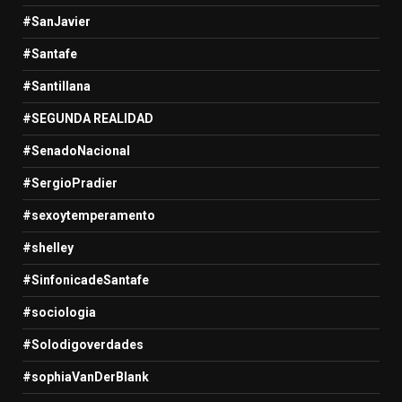
#SanJavier
#Santafe
#Santillana
#SEGUNDA REALIDAD
#SenadoNacional
#SergioPradier
#sexoytemperamento
#shelley
#SinfonicadeSantafe
#sociologia
#Solodigoverdades
#sophiaVanDerBlank