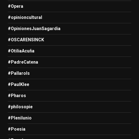
#Opera
#opinioncultural
#OpinionesJuanSagardia
#OSCARENSINCK
#OtiliaAcuña
#PadreCatena
#Pallarols
#PaulKlee
#Pharos
#philosopie
#Plenilunio
#Poesia