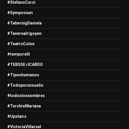
#StefanoCurci
#Symposium
#TabernigDaniela
#TavernaIrigoyen
#TeatroColon
#temporelli
#TERSSE rICARDO
#Tiposhumanos
#Todoporunsueño
#todoslosnombres
#TurchioMariana
#Upstairs
#VictoriaVillaruel