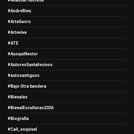
#AlianzaFrancesa
#AndreRieu
#ArteSacro
#Arteviva
#ATE
#AusquiNestor
#AutoresSantafesinos
#autosantiguos
#Bajo Otra bandera
#Bienales
#BienalEsculturas2026
#Biografia
#Cali_esquivel