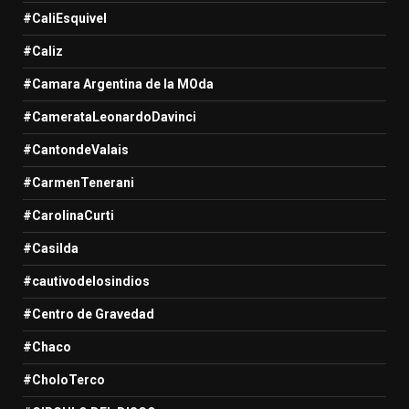
#CaliEsquivel
#Caliz
#Camara Argentina de la MOda
#CamerataLeonardoDavinci
#CantondeValais
#CarmenTenerani
#CarolinaCurti
#Casilda
#cautivodelosindios
#Centro de Gravedad
#Chaco
#CholoTerco