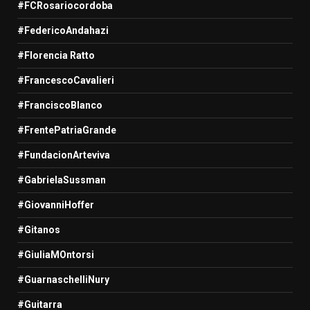
#FCRosariocordoba
#FedericoAndahazi
#Florencia Ratto
#FrancescoCavalieri
#FranciscoBlanco
#FrentePatriaGrande
#FundacionArteviva
#GabrielaSussman
#GiovanniHoffer
#Gitanos
#GiuliaMOntorsi
#GuarnaschelliNury
#Guitarra