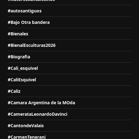
#autosantiguos
#Bajo Otra bandera
#Bienales
#BienalEsculturas2026
#Biografia
#Cali_esquivel
#CaliEsquivel
#Caliz
#Camara Argentina de la MOda
#CamerataLeonardoDavinci
#CantondeValais
#CarmenTenerani