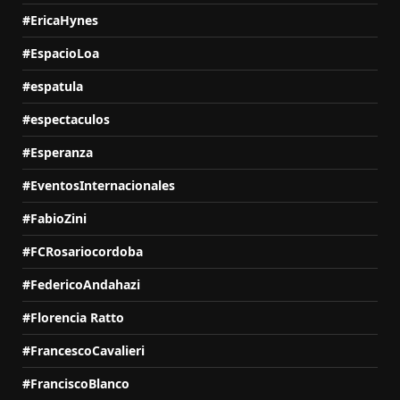
#EricaHynes
#EspacioLoa
#espatula
#espectaculos
#Esperanza
#EventosInternacionales
#FabioZini
#FCRosariocordoba
#FedericoAndahazi
#Florencia Ratto
#FrancescoCavalieri
#FranciscoBlanco