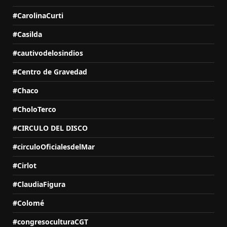
#CarolinaCurti
#Casilda
#cautivodelosindios
#Centro de Gravedad
#Chaco
#CholoTerco
#CIRCULO DEL DISCO
#circuloOficialesdelMar
#Cirlot
#ClaudiaFigura
#Colomé
#congresoculturaCGT