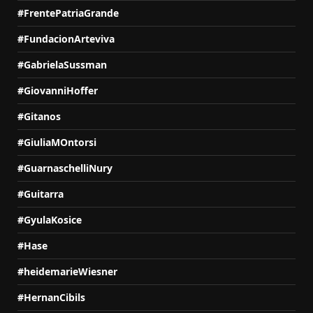
#FrentePatriaGrande
#FundacionArteviva
#GabrielaSussman
#GiovanniHoffer
#Gitanos
#GiuliaMOntorsi
#GuarnaschelliNury
#Guitarra
#GyulaKosice
#Hase
#heidemarieWiesner
#HernanCibils