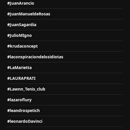
#JuanArancio
#JuanManueldeRosas
#JuanSagardia
#JulioMIgno
#krudaconcept
#laconspiraciondelosidiotas
#LaMarietta
#LAURAPRATI
#Lawnn_Tenis_club
#lazaroflury
#leandrospetich
#leonardoDavinci