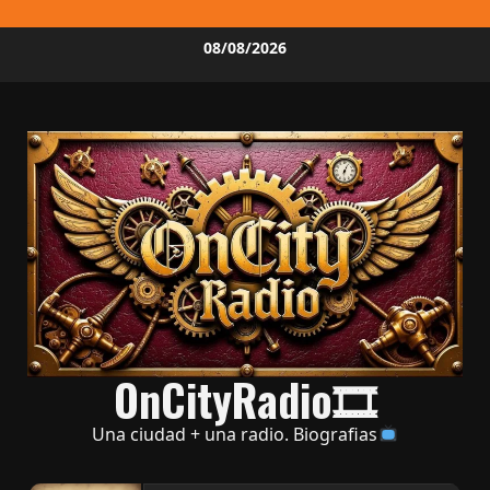
Skip
08/08/2026
to
content
OnCityRadio🎞
Una ciudad + una radio. Biografias