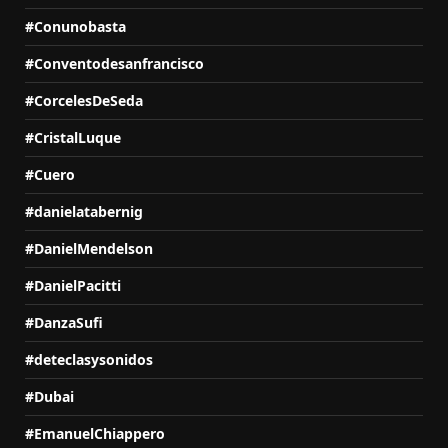
#Conunobasta
#Conventodesanfrancisco
#CorcelesDeSeda
#CristalLuque
#Cuero
#danielatabernig
#DanielMendelson
#DanielPacitti
#DanzaSufi
#deteclasysonidos
#Dubai
#EmanuelChiappero