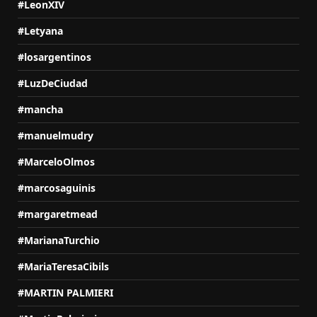
#LeonXIV
#Letyana
#losargentinos
#LuzDeCiudad
#mancha
#manuelmudry
#MarceloOlmos
#marcosaguinis
#margaretmead
#MarianaTurchio
#MariaTeresaCibils
#MARTIN PALMIERI