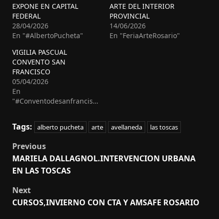
EXPONE EN CAPITAL
ARTE DEL INTERIOR
FEDERAL
PROVINCIAL
28/04/2026
14/06/2026
En "#AlbertoPucheta"
En "FeriaArteRosario"
VIGILIA PASCUAL
CONVENTO SAN
FRANCISCO
05/04/2026
En
"#Conventodesanfrancisco"
Tags:
alberto pucheta
arte
avellaneda
las toscas
Post
Previous
navigation
MARIELA DALLAGNOL.INTERVENCION URBANA
EN LAS TOSCAS
Next
CURSOS,INVIERNO CON CTA Y AMSAFE ROSARIO