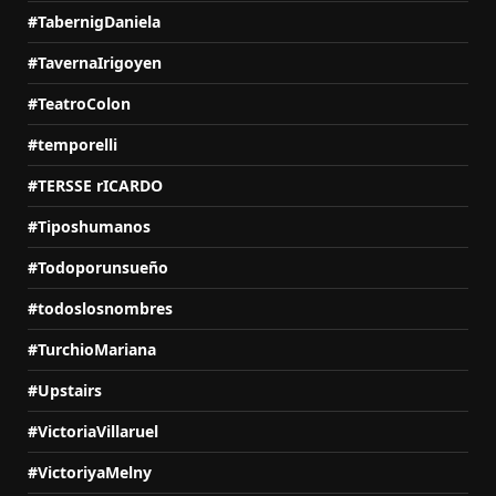
#TabernigDaniela
#TavernaIrigoyen
#TeatroColon
#temporelli
#TERSSE rICARDO
#Tiposhumanos
#Todoporunsueño
#todoslosnombres
#TurchioMariana
#Upstairs
#VictoriaVillaruel
#VictoriyaMelny