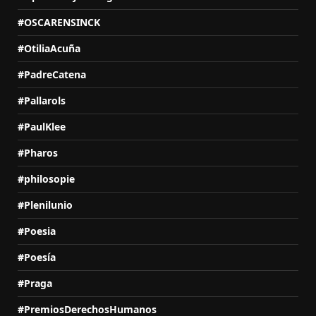
#OSCARENSINCK
#OtiliaAcuña
#PadreCatena
#Pallarols
#PaulKlee
#Pharos
#philosopie
#Plenilunio
#Poesia
#Poesía
#Praga
#PremiosDerechosHumanos