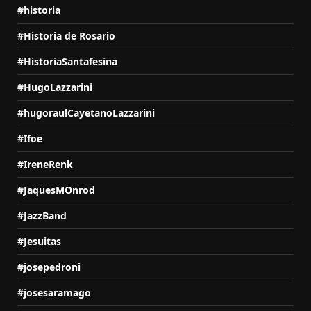
#historia
#Historia de Rosario
#HistoriaSantafesina
#HugoLazzarini
#hugoraulCayetanoLazzarini
#Ifoe
#IreneRenk
#JaquesMOnrod
#JazzBand
#Jesuitas
#josepedroni
#josesaramago