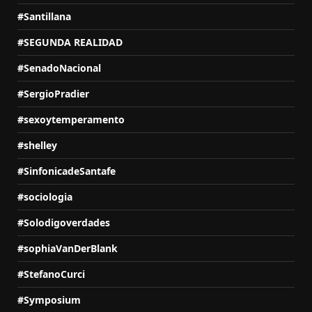
#Santillana
#SEGUNDA REALIDAD
#SenadoNacional
#SergioPradier
#sexoytemperamento
#shelley
#SinfonicadeSantafe
#sociologia
#Solodigoverdades
#sophiaVanDerBlank
#StefanoCurci
#Symposium