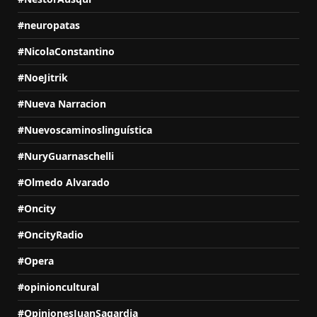
#neuropatas
#NicolaConstantino
#NoeJitrik
#Nueva Narracion
#Nuevoscaminoslinguística
#NuryGuarnaschelli
#Olmedo Alvarado
#Oncity
#OncityRadio
#Opera
#opinioncultural
#OpinionesJuanSagardia