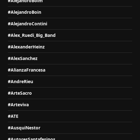
#AlejandroBoim
#AlejandroBoin
#AlejandroContini
#Alex_Ruedi_Big_Band
#AlexanderHeinz
#AlexSanchez
#AlianzaFrancesa
#AndreRieu
#ArteSacro
#Arteviva
#ATE
#AusquiNestor
#AutoresSantafesinos