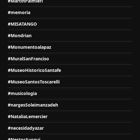
#MartinPalmieri
#memoria
#MISATANGO
#Mondrian
#Monumentoalapaz
#MuralSanFranciso
#MuseoHistoricoSantafe
#MuseoSantosToscarelli
#musicologia
#nargesSoleimanzadeh
#NataliaLemercier
#necesidadyazar
#NestorAusqui