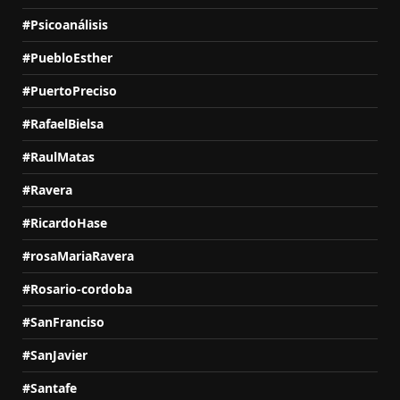
#Psicoanálisis
#PuebloEsther
#PuertoPreciso
#RafaelBielsa
#RaulMatas
#Ravera
#RicardoHase
#rosaMariaRavera
#Rosario-cordoba
#SanFranciso
#SanJavier
#Santafe