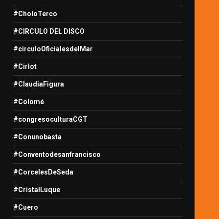
#CholoTerco
#CIRCULO DEL DISCO
#circuloOficialesdelMar
#Cirlot
#ClaudiaFigura
#Colomé
#congresoculturaCGT
#Conunobasta
#Conventodesanfrancisco
#CorcelesDeSeda
#CristalLuque
#Cuero