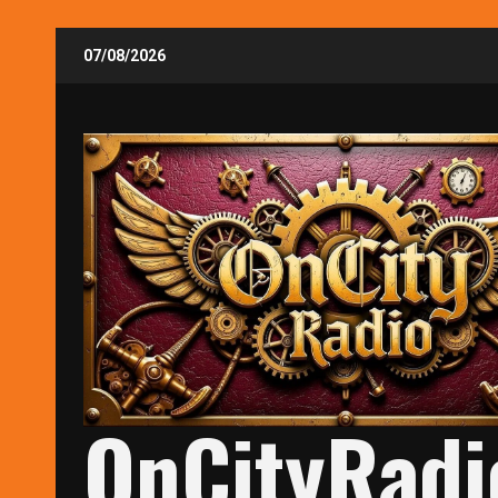
Skip
07/08/2026
to
content
OnCityRadi