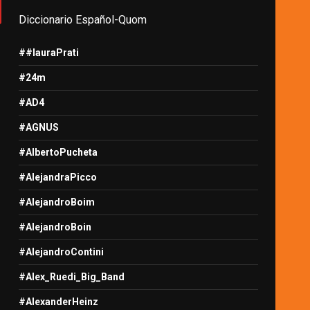
Diccionario Español-Quom
##lauraPrati
#24m
#AD4
#AGNUS
#AlbertoPucheta
#AlejandraPicco
#AlejandroBoim
#AlejandroBoin
#AlejandroContini
#Alex_Ruedi_Big_Band
#AlexanderHeinz