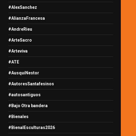
#AlexSanchez
#AlianzaFrancesa
#AndreRieu
#ArteSacro
#Arteviva
#ATE
#AusquiNestor
#AutoresSantafesinos
#autosantiguos
#Bajo Otra bandera
#Bienales
#BienalEsculturas2026