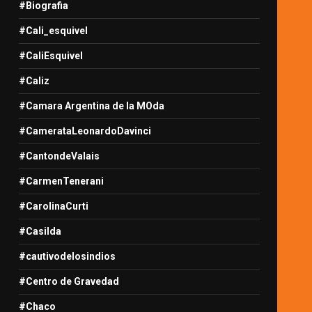
#Biografia
#Cali_esquivel
#CaliEsquivel
#Caliz
#Camara Argentina de la MOda
#CamerataLeonardoDavinci
#CantondeValais
#CarmenTenerani
#CarolinaCurti
#Casilda
#cautivodelosindios
#Centro de Gravedad
#Chaco