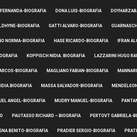
 FERNANDA-BIOGRAFIA
DONA LUIS-BIOGRAFIA
DOYHARZABA
LDHYNE-BIOGRAFIA
GATTI ALVARO-BIOGRAFIA
GUARNASCHE
NO NORMA-BIOGRAFIA
HASE RICARDO-BIOGRAFIA
IFRAN AL
IOGRAFIA
KOPPISCH NIDIA. BIOGRAFIA
LAZZARINI HUGO RA
ARCOS-BIOGRAFIA
MAGLIANO FABIAN-BIOGRAFIA
MANNARI
IDIA.BIOGRAFIA
MASSA SALVADOR-BIOGRAFIA
MENDELSON 
UEL ANGEL-BIOGRAFIA
MUDRY MANUEL-BIOGRAFIA
PANTAN
TO
PAUTASSO RICHARD – BIOGRAFIA
PERTOVT GABRIELA-B
NA BENITO-BIOGRAFIA
PRADIER SERGIO-BIOGRAFIA
PRATI