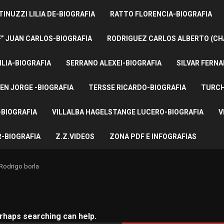
INUZZI LILIA DE-BIOGRAFIA
RATTO FLORENCIA-BIOGRAFIA
F” JUAN CARLOS-BIOGRAFIA
RODRIGUEZ CARLOS ALBERTO (CH
ILIA-BIOGRAFIA
SERRANO ALEXEI-BIOGRAFIA
SILVAR FERNA
EN JORGE -BIOGRAFIA
TERSSE RICARDO-BIOGRAFIA
TURCH
BIOGRAFIA
VILLALBA HAGELSTANGE LUCERO-BIOGRAFIA
V
-BIOGRAFIA
Z.Z.VIDEOS
ZONA PDF E INFOGRAFIAS
Rodrigo borla
erhaps searching can help.